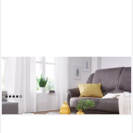
FINEBUY
Couchtisch SuVa2387_1 Massivholz 120cm im Block Design –
Moderner Wohnzimmertisch (Akazie Massivholz, 120x45x30 cm
Rechteckig Modern), Großer Wohnzimmertisch, Sofatisch
Kaffeetisch
(25)
159,95 €
lieferbar - in 2-3 Werktagen bei dir