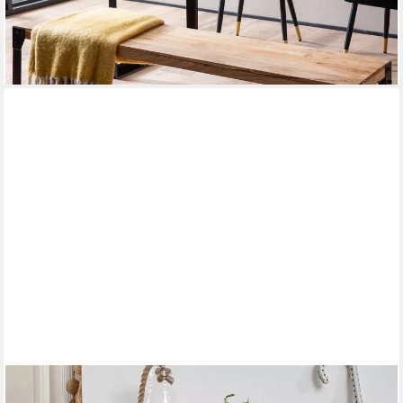
Holzbank), Esszimmerbank ohne Lehne, Sitzbank Esszimmer
Holz
ab 119,95 €
lieferbar - in 2-3 Werktagen bei dir
FINEBUY
Beistelltisch SuVa2398_1 Massivholz E- Cube Ablage Stand