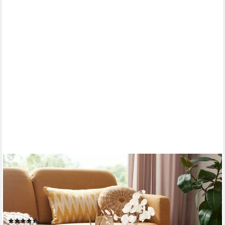
FINEBUY
Couchtisch FB60940 90cm Massiv Rattan Wohnzimmertisch
eckig Ablage Schublade (90x40x45 cm Mango Massivholz /
Rattan Rechteckig), Sofatisch Rechteckig, Wohnzimmertisch
Schublade
(10)