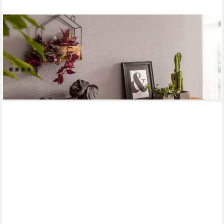
FINEBUY
Wandregal Baumkante Akazie Holz Design Schweberegal Regal
Massiv Natur, mit Baumkante Akazie Massivholz 80 cm,
Wandboard, Schweberegal Massiv, Regal Wand, Hängeregal
(11)
ab 59,95 €
lieferbar - in 2-3 Werktagen bei dir