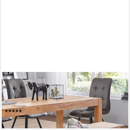
FINEBUY
Essbank SuVa2413_1 Sitzbank Massiv Akazie Holzbank
Esszimmerbank Küchenbank (Akazie Massivholz 120x45x35 cm
Esszimmerbank), Küchenbank Esszimmer ohne Lehne,
Landhausstil
(18)
ab 119,95 €
lieferbar - in 2-3 Werktagen bei dir