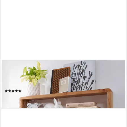
FINEBUY
Wandregal SuVa2477_1 3er Set e Massivholz Holzregal
Landhaus Wandboard, 3er Set Akazie Massivholz Rechteckig
Modern, Hängeregal Schwebend, Wandboard Echtholz Regal
(19)
89,95 €
lieferbar - in 2-3 Werktagen bei dir