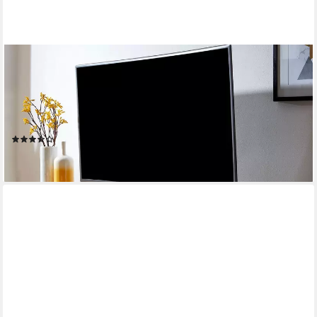
FINEBUY
Lowboard FB76449 TV-Board Kommode 160cm MDF Eiche
Dekor Design mit 2 Türen (Holz Eiche-Dekor 160x45x40 cm mit
zwei Türen), TV-Kommode Hoch, Fernsehtisch, TV-Schrank
Modern
(6)
119,95 €
lieferbar - in 2-3 Werktagen bei dir