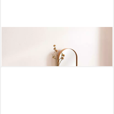
FINEBUY
Wandregal FB74736 Schweberegal Akazie Massivholz 60cm
Regal Wandboard Schubladen, Massivholz Wandregal mit
Schubladen, Praktische Ablage für moderne Wohnräume
ab 59,95 €
lieferbar - in 2-3 Werktagen bei dir