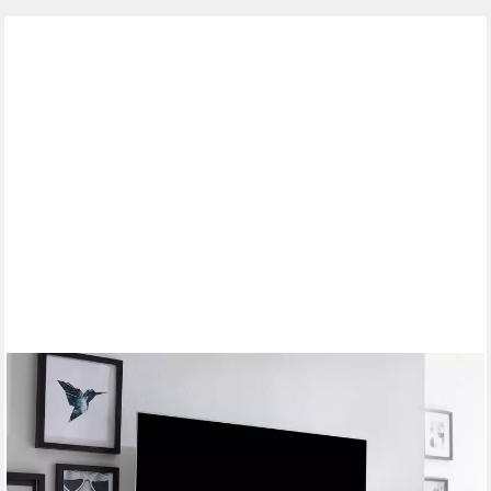
FINEBUY
Lowboard FB77754 TV-Board Kommode 160cm MDF Eiche
Dekor Design mit 2 Türen (Holz Eiche-Dekor 160x46x43 cm mit
zwei Türen), TV-Kommode Hoch, TV-Schrank Modern,
Fernsehtisch