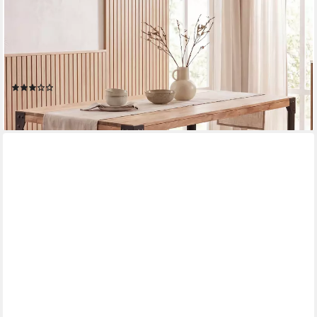
FINEBUY
Esstisch FB105165 Akazie Esszimmertisch 120cm Massivholz
Küchentisch Industrial (Holztisch Esszimmer Modern,
Esszimmertisch Klein), Akazie Massivholz Rechteckig,
120x60x76 cm, Modern
(1)
169,95 €
lieferbar - in 2-3 Werktagen bei dir