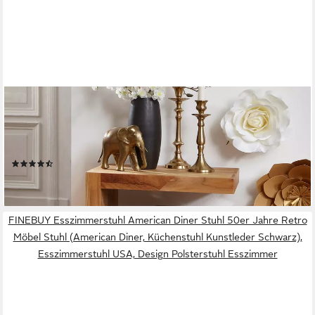
FINEBUY
Beistelltisch SuVa2378_1 Massivholz S Cube Design Couchtisch
Massiv Holz Modern (MUMBAI Massivholz 60 cm hoch S Cube),
Design Wohnzimmertisch dunkelbraun Couchtisch
(12)
99,95 €
lieferbar - in 2-3 Werktagen bei dir
FINEBUY Esszimmerstuhl American Diner Stuhl 50er Jahre Retro
Möbel Stuhl (American Diner, Küchenstuhl Kunstleder Schwarz),
Esszimmerstuhl USA, Design Polsterstuhl Esszimmer