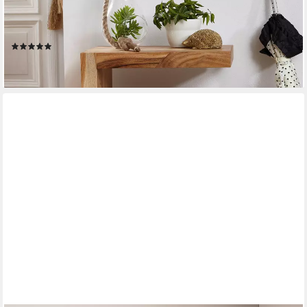
Bücher Regal 44x60x30 (MUMBAI Massivholz 60 cm hoch E
Cube), Kleiner Wohnzimmertisch, Sofatisch Anstelltisch
(6)
99,95 €
lieferbar - in 2-3 Werktagen bei dir