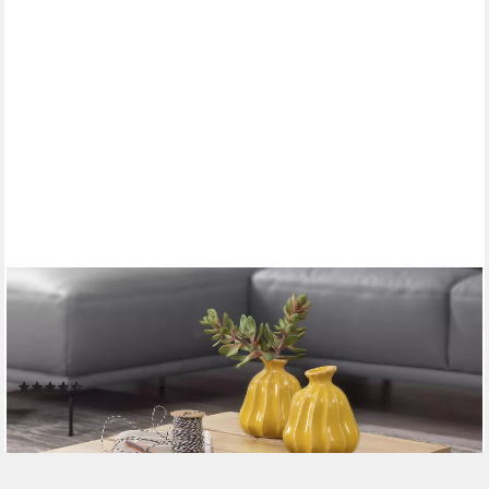
FINEBUY
Beistelltisch SuVa3530_1 Massivholz Wohnzimmertisch Ø 44cm
Couchtisch Landhaus (Akazie Massivholz 44x44x30 cm, Tisch
Quadratisch), Kleiner Wohnzimmertisch, Sofatisch Couchtisch
(22)
79,95 €
lieferbar - in 2-3 Werktagen bei dir