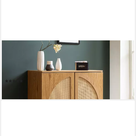
FINEBUY
Sideboard FB104655 Kommode in Eiche Dekor 80 cm mit 2
Türen aus Wiener Rattan (80x103x39 cm Anrichte, Eiche-Dekor
Rattangeflecht), Kommode Türen Highboard, Hoher
Kommodenschrank
(3)
169,95 €
lieferbar - in 2-3 Werktagen bei dir