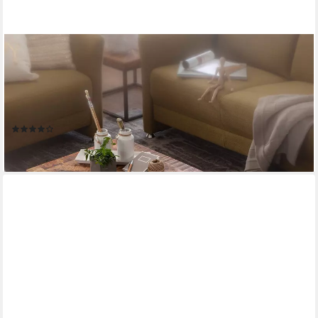
FINEBUY
Couchtisch FB54897 Massivholz 105cm rechteckig
Wohnzimmertisch Industrial (Mango Massivholz 105x40x55 cm
Tisch Metallgestell), Wohnzimmertisch Rechteckig, Kaffeetisch
Modern
(9)
189,95 €
lieferbar - in 2-3 Werktagen bei dir