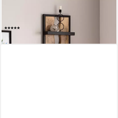
FINEBUY
Wandregal FB95877 Hängeregal 30x80x10 cm Massivholz
Metall Regal Industrial, 30x80x10 cm Mango Massivholz Metall
Hängeregal, Schweberegal Rechteckig, Regal Hängend Industrial
(5)
69,95 €
lieferbar - in 2-3 Werktagen bei dir