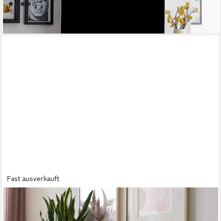
(9)
179,95 €
lieferbar - in 2-3 Werktagen bei dir
Fast ausverkauft
FINEBUY
Sideboard FB60956 Massivholz 140cm 2 Türen 3 Schublade
Kommode Wiener Geflecht (140x75x40 cm Mango Massivholz /