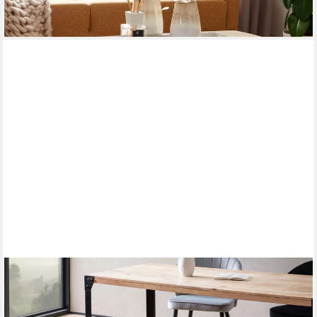
139,95 €
lieferbar - in 2-3 Werktagen bei dir
FINEBUY
Essbank FB60608 Esszimmerbank Sitzbank Akazie Massivholz
Industrial Holzbank (Akazie Massivholz 120 cm, Industrial