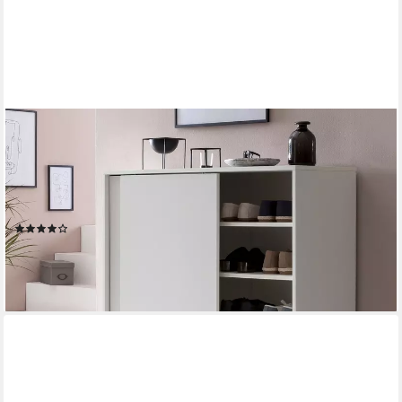
FINEBUY
Schuhschrank SuVa13522_1 100cm für 20 Paar Schuhe
Schuhregal mit Schiebetüren (Schuhschrank Holz Weiß
100x108x37,5 cm Hoch) Schuhregal Flur 20 Paar Schuhe,
Schuhablage Modern
(23)
159,95 €
lieferbar - in 2-3 Werktagen bei dir