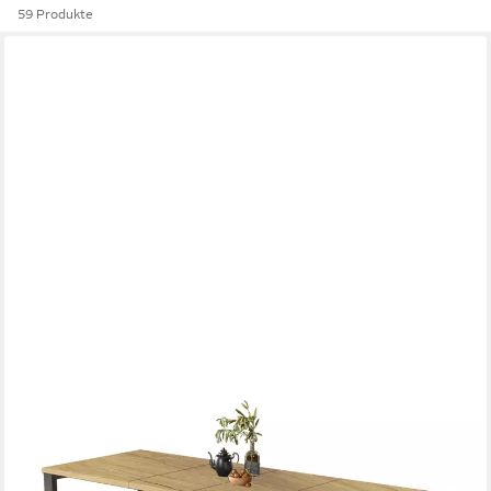
59 Produkte