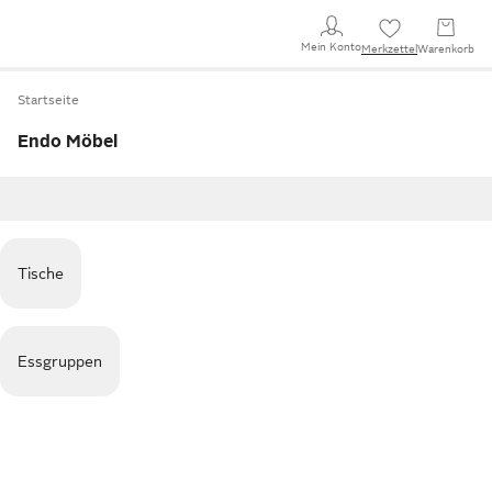
Mein Konto
Merkzettel
Warenkorb
Startseite
Endo Möbel
Tische
Essgruppen