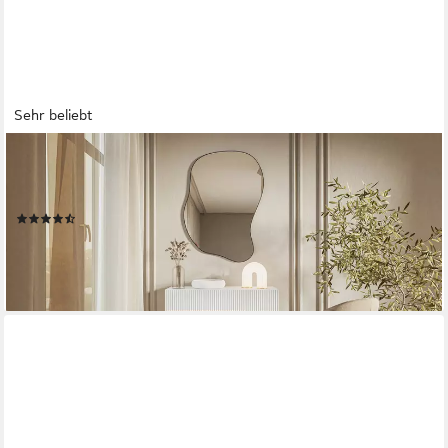
Sehr beliebt
SELSEY
Konsolentisch VELDIO, hängend, mit gefräster Front und
Schublade, 90 cm
(22)
119,99 €
lieferbar - in 5-6 Werktagen bei dir