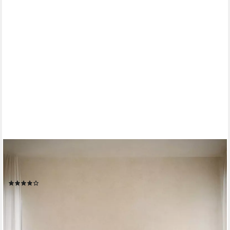
SELSEY
TV-Schrank BEMMI Hängendes TV-Möbel mit Klappenfächern, 4
Breiten, matt, minimalistisch
(8)
ab 119,99 €
149,99 €
-20%
lieferbar - in 6-7 Werktagen bei dir