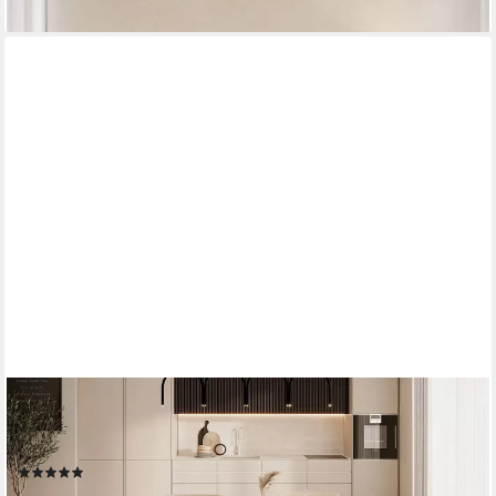
SELSEY
Esstisch OVO, oval, V-förmige Beine, feste Tischplatte,
204x90x75 cm
(30)
279,99 €
459,99 €