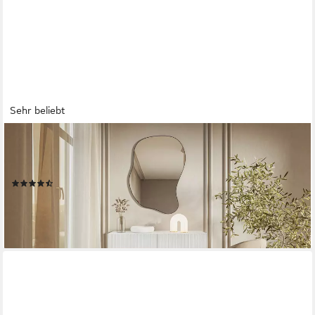
Sehr beliebt
SELSEY
Schminktisch VELDIO, hängend, 2 Schubladen mit geriffelten
Fronten, grifflos
(45)
139,99 €
lieferbar - in 5-6 Werktagen bei dir