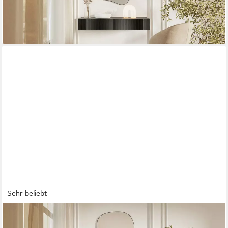
-10%
lieferbar - in 5-6 Werktagen bei dir
Sehr beliebt
SELSEY
Konsolentisch VELDIO, hängend, mit gefräster Front und