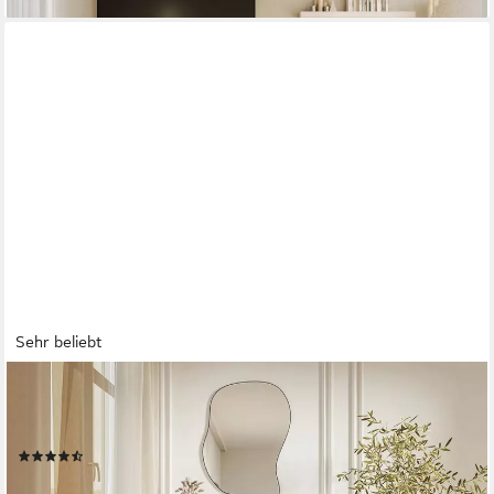
Sehr beliebt
SELSEY
Schminktisch VELDIO, hängend, 2 Schubladen mit geriffelten
Fronten, grifflos
(45)
134,99 €
149,99 €