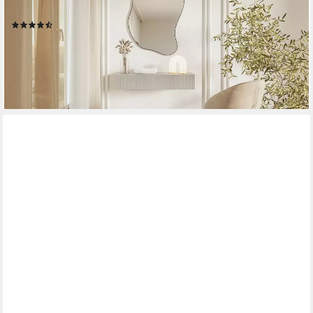
Schublade, 90 cm
(22)
109,99 €
129,99 €
-15%
lieferbar - in 5-6 Werktagen bei dir