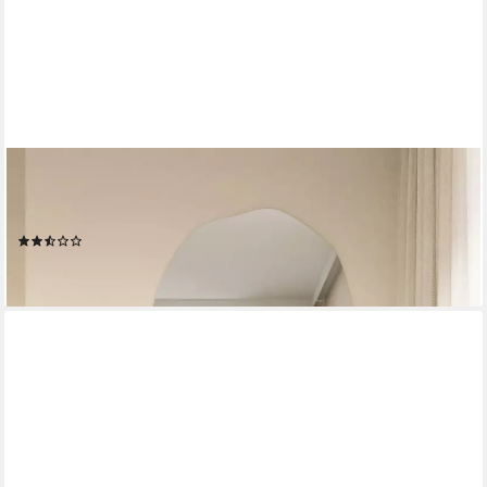
SELSEY
Konsolentisch WUWU, Hängekonsole mit Schublade, Greige, 90
cm
(3)
109,99 €
lieferbar - in 5-6 Werktagen bei dir