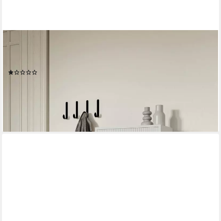
SELSEY
Hängeschuhschrank VELDIO Wand-Schuhkipper mit 3 Klappen,
50 cm breite
(1)
169,99 €
219,99 €
-23%
lieferbar - in 6-7 Werktagen bei dir