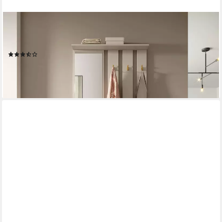
SELSEY
Garderoben-Set YESFIR, mit Schuhschrank, Spiegel und
Wandpaneel mit Haken, 85 cm
(9)
134,99 €
159,99 €
-16%
lieferbar - in 6-7 Werktagen bei dir