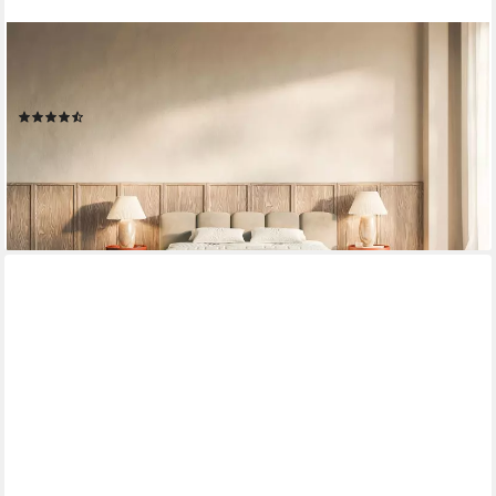
SELSEY
Polsterbett CLOUDY LOW, Bouclé, Chenille oder Velours,
mit/ohne Bettkasten, 140–200 cm
(19)
ab 639,99 €
799,99 €
-20%
lieferbar in 3 Wochen
+4