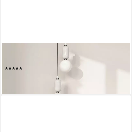
SELSEY
Nachttisch LUMMO, Nachttisch in Kaschmirgrau mit Schublade,
abgerundete Kanten, 50 cm
(8)
109,99 €
129,99 €
-15%
lieferbar - in 5-6 Werktagen bei dir