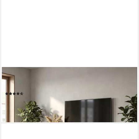
SELSEY
TV-Schrank BALEO hängendes Designmöbel mit 2 grifflosen
Klappen und 2 Fächern 200 cm
(32)
169,99 €
lieferbar - in 6-7 Werktagen bei dir