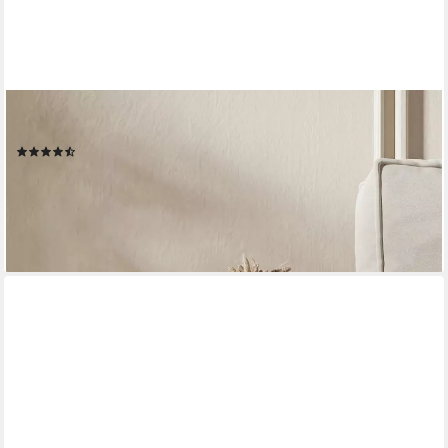
SELSEY
Nachttisch VELDIO, hängend mit Schublade und geriffelter Front
(7)
72,99 €
89,99 €
-19%
lieferbar - in 5-6 Werktagen bei dir