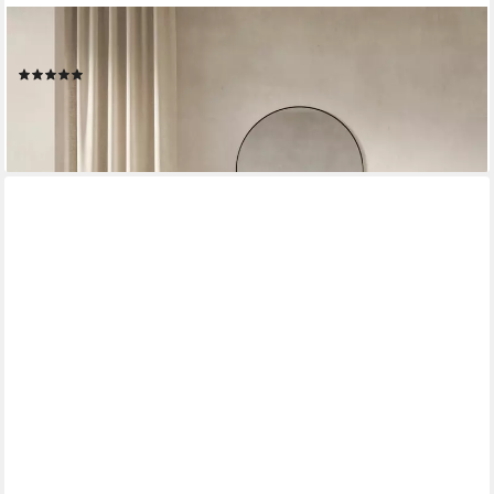
SELSEY
Konsolentisch SANVA, hängend mit Schublade
(1)
89,99 €
99,99 €
-10%
lieferbar in 2 Wochen