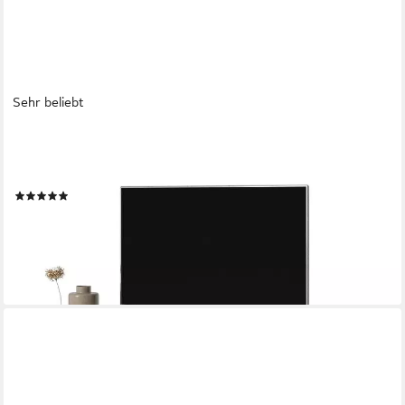
Sehr beliebt
SELSEY
TV-Schrank VELDIO Hängeboard geriffelt, Push-to-Open, Matt-
Optik, 175x30 cm
(30)
170,99 €
189,99 €
-10%
lieferbar - in 6-7 Werktagen bei dir