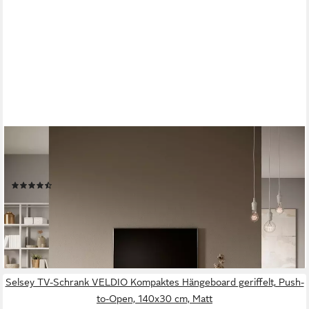
SELSEY
TV-Schrank TELIRE Hängend mit 2 grifflosen Lamellenfronten,
175 cm
(8)
183,99 €
229,99 €
-20%
lieferbar - in 6-7 Werktagen bei dir
Selsey TV-Schrank VELDIO Kompaktes Hängeboard geriffelt, Push-
to-Open, 140x30 cm, Matt