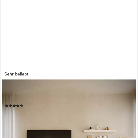
Sehr beliebt
SELSEY
TV-Schrank BEMMI Hängendes TV-Board mit vier Klappen 300
cm
(23)
263,99 €
329,99 €
-20%
lieferbar - in 6-7 Werktagen bei dir