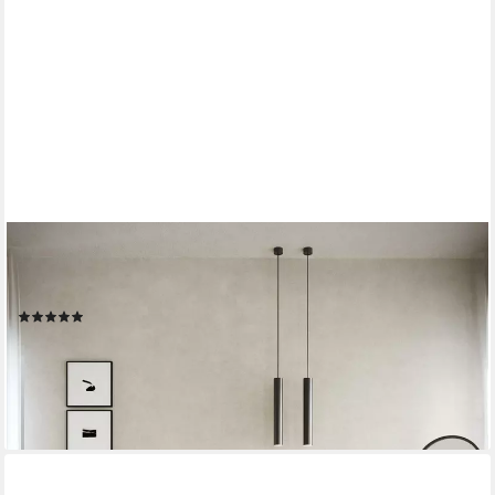
SELSEY
Schminktisch BEMMI, Hängeschreibtisch Schminktisch mit 2
Schubladen 120 cm breit
(6)
154,99 €
179,99 €
-14%
lieferbar - in 5-6 Werktagen bei dir