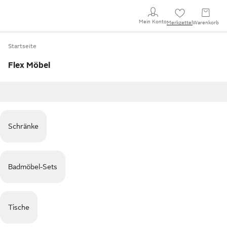
Mein Konto
Merkzettel
Warenkorb
Startseite
Flex Möbel
Schränke
Badmöbel-Sets
Tische