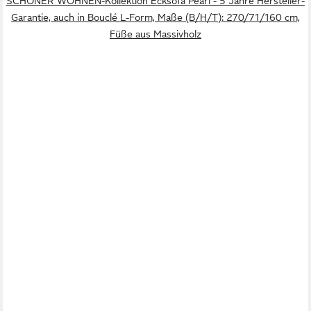
SCHÖNER WOHNEN-Kollektion Ecksofa Pearl - 5 Jahre Hersteller-
Garantie, auch in Bouclé L-Form, Maße (B/H/T): 270/71/160 cm,
Füße aus Massivholz