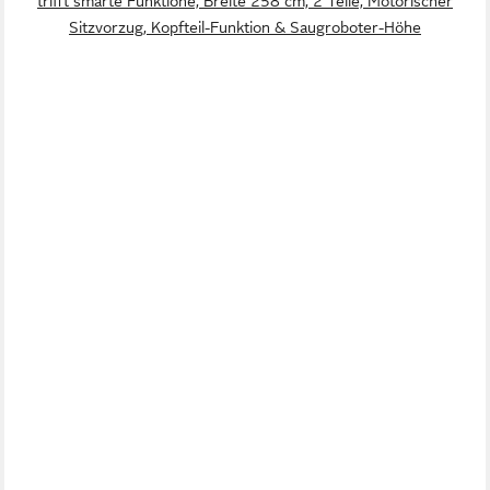
trifft smarte Funktione, Breite 258 cm, 2 Teile, Motorischer
Sitzvorzug, Kopfteil-Funktion & Saugroboter-Höhe