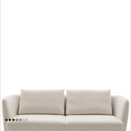
SCHÖNER WOHNEN-KOLLEKTION
2,5-Sitzer Pearl, hochwertig und komfortabel, - 5 Jahre
Hersteller-Garantie
Mehrere Größen
(2)
ab 1.179,99 €
UVP
1.335,00 €