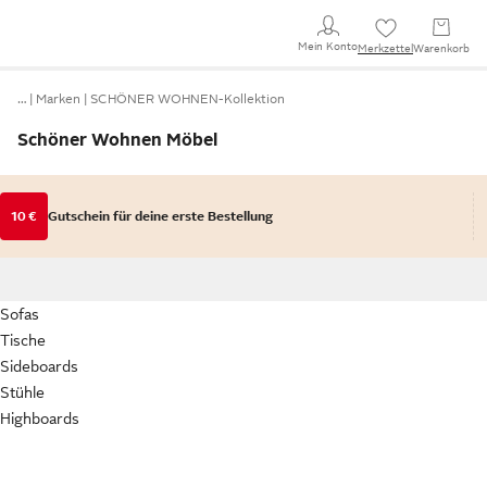
Mein Konto
Merkzettel
Warenkorb
…
Marken
SCHÖNER WOHNEN-Kollektion
Schöner Wohnen Möbel
10 €
Gutschein für deine erste Bestellung
Sofas
Tische
Sideboards
Stühle
Highboards