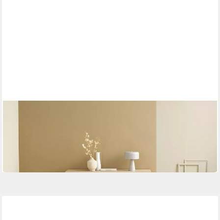
SCHÖNER WOHNEN-KOLLEKTION
Sideboard LABOE
Mehrere Größen
ab 571,77 €
UVP
799,00 €
-28%
in 9-11 Werktagen bei dir