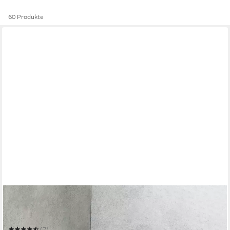
60 Produkte
SCHÖNER WOHNEN-KOLLEKTION
Eckregal »Meleto«
28,5 x 8 x 18 cm
B/H/T
(7)