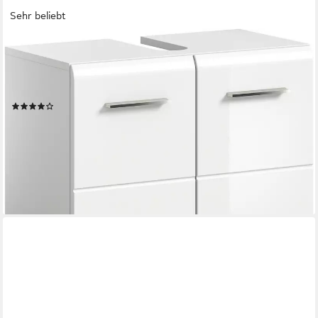
Sehr beliebt
WELLTIME
Waschbeckenunterschrank FLORENZ, Breite 60cm, inkl.
Siphonausschnitt, mit Türen oder Schüben (1-St., TOPSELLER)
hochwertige MDF Front, Griff chromglänzend, Badschrank, Bad
(74)
ab 79,99 €
UVP
230,00 €
-65%
lieferbar - in 6-8 Werktagen bei dir