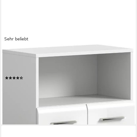
Sehr beliebt
WELLTIME
Midischrank FLORENZ, Breite 60 cm, 2 Türen, 1 Fachboden, 1
offene Fach (1-St., TOPSELLER) hochwertige MDF Front, Griff
chromglänzend, Badschrank, Bad
(44)
87,19 €
UVP
286,00 €
-70%
lieferbar - in 6-8 Werktagen bei dir