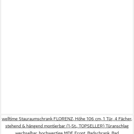
welltime Stauraumschrank FLORENZ, Höhe 106 cm, 1 Tür, 4 Fächer,
stehend & hängend montierbar (1-St., TOPSELLER) Türanschlag
wechselbar, hochwertige MDF Front, Badschrank, Bad