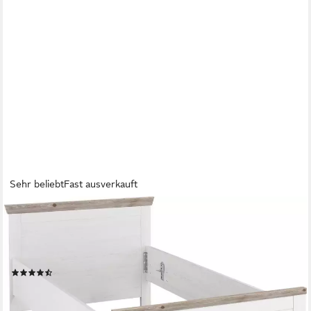
Sehr beliebt
Fast ausverkauft
HOME AFFAIRE
Bett Florenz Doppelbett Landhausstil Bettgestell (100,140 oder
180/200cm), aus FSC®-zertifiziertem Holzwerkstoff, in 3
Breiten
(95)
ab 291,48 €
UVP
449,99 €
-35%