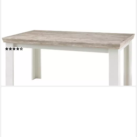
HOME AFFAIRE
Esstisch Florenz, Breite 160 cm.
(116)
279,99 €
UVP
479,99 €
-42%
lieferbar - in 9-11 Werktagen bei dir