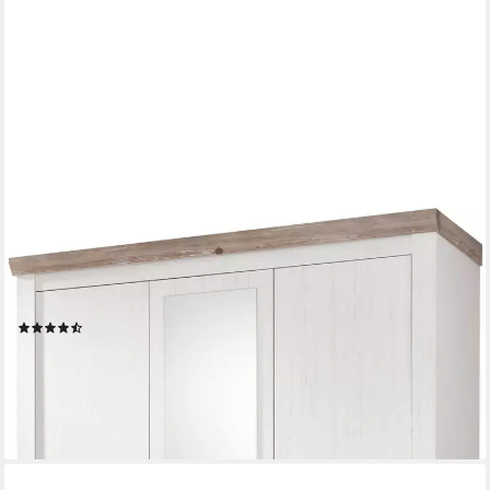
HOME AFFAIRE
Drehtürenschrank Florenz Landhausschrank,rustikale
Metallgriffe mit feinen Verzierungen Kleiderschrank mit Spiegel
Schlafzimmerschrank BESTSELLER Garderobe
(150)
ab 686,93 €
UVP
1.289,99 €
-47%
lieferbar in 12 Wochen