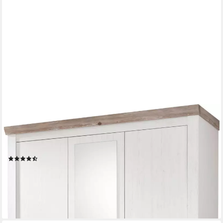
HOME AFFAIRE
Drehtürenschrank Florenz Landhausschrank,rustikale
Metallgriffe mit feinen Verzierungen Kleiderschrank mit Spiegel
Schlafzimmerschrank BESTSELLER Garderobe
(150)
ab 686,93 €
UVP
1.289,99 €
-47%
lieferbar in 12 Wochen