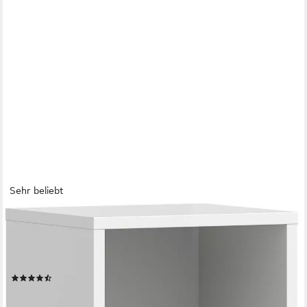
Sehr beliebt
WELLTIME
Midischrank FLORENZ, Höhe 110 cm, 1 Tür, 2 Fachböden, 1
offenes Fach (1-St., TOPSELLER) Türanschlag wechselbar,
hochwertige MDF Front, Badschrank, Bad
(64)
71,31 €
UVP
230,00 €