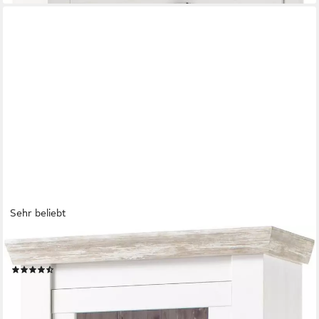
Sehr beliebt
HOME AFFAIRE
Vitrine Florenz im romantischen Landhaus-Look, Höhe 201 cm
(74)
379,99 €
UVP
649,99 €
-42%