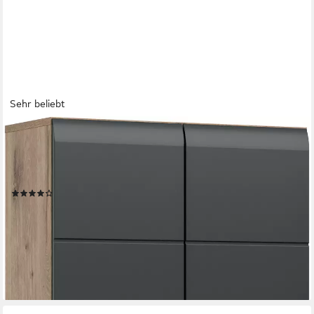
Sehr beliebt
WELLTIME
Stauraumschrank FLORENZ, Höhe 185 cm, 4 oder 6 Türen, viel
Stauraum (1-St., TOPSELLER) hochwertige MDF Front, Griff
schwarz, Badschrank, Bad
(103)
ab 184,24 €
UVP
655,00 €
-72%
lieferbar in 12 Wochen