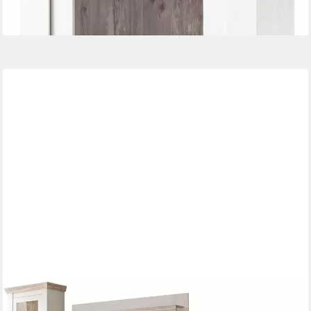
lieferbar - in 9-11 Werktagen bei dir
HOME AFFAIRE