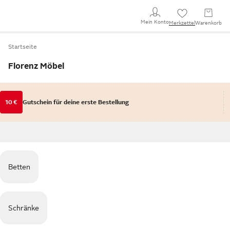
Mein Konto
Merkzettel
Warenkorb
Startseite
Florenz Möbel
10 €
Gutschein für deine erste Bestellung
Betten
Schränke