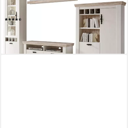
Wohnwand Florenz, Anbauwand im Landhausstil, Komplettset
mit Metallgriffen, (Set, 4-St), enthält Vitrine, Lowboard,
Kommode und Wandboard, 330 cm breit
(86)
999,99 €
UVP
1.769,99 €
-44%
lieferbar in 12 Wochen