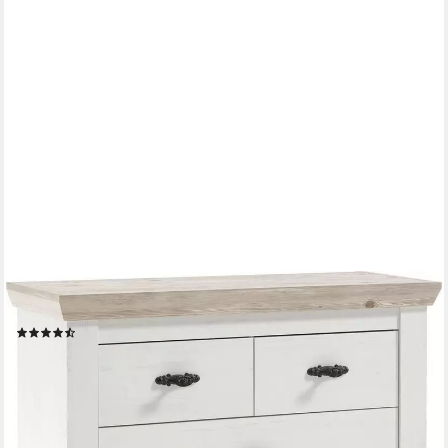
HOME AFFAIRE
Kommode Florenz, Breite ca. 107 cm
(58)
369,99 €
UVP
649,99 €
-43%
lieferbar - in 9-11 Werktagen bei dir