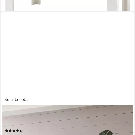
lieferbar - in 9-11 Werktagen bei dir
Sehr beliebt
HOME AFFAIRE
Highboard Florenz, im romantischen Landhaus-Look, Breite 140
cm
(160)