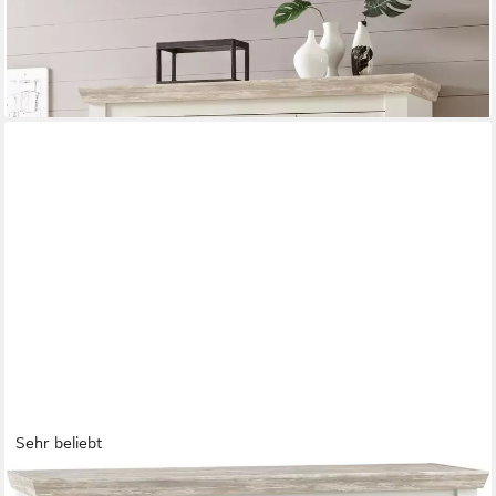
499,99 €
UVP
869,99 €
-43%
lieferbar - in 9-11 Werktagen bei dir
Sehr beliebt
HOME AFFAIRE