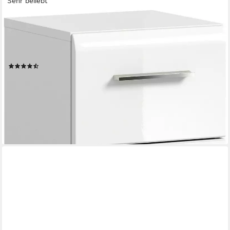
Sehr beliebt
WELLTIME
Unterschrank FLORENZ, Höhe 80 cm, 1 Tür, 1 Schubkasten (1-
St., TOPSELLER) Türanschlag wechselbar, hochwertige MDF
Front, Badschrank, Bad
(32)
72,11 €
UVP
219,00 €
-67%
lieferbar - in 6-8 Werktagen bei dir