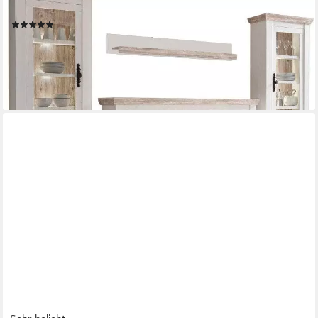
Wohnwand Florenz, (Set, 4-St)
(52)
1.299,99 €
UVP
2.249,99 €
-42%
lieferbar - in 9-11 Werktagen bei dir