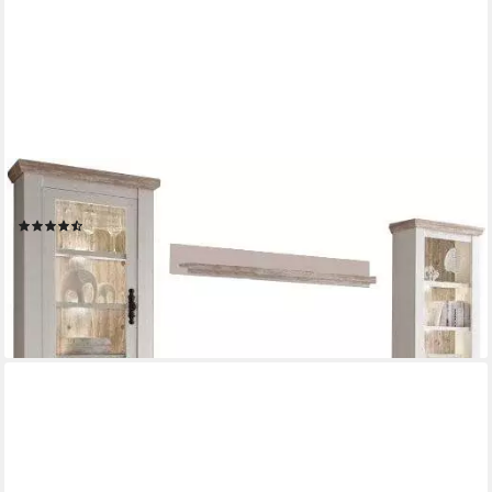
HOME AFFAIRE
Wohnwand Florenz, (Set, 4-St), im romatischen Landhauslook
(51)
959,99 €
UVP
1.849,99 €
-48%
lieferbar in 12 Wochen