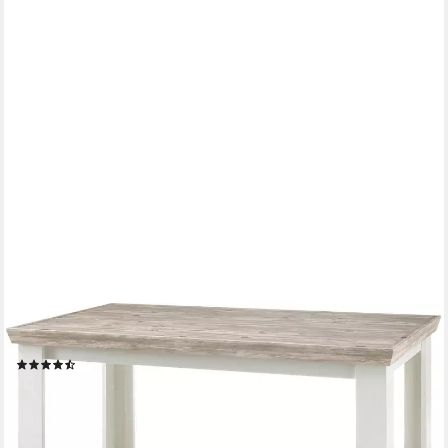
HOME AFFAIRE
Esstisch Florenz, Breite 160 cm.
(116)
279,99 €
UVP
479,99 €
-42%