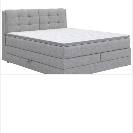
COTTA
Boxspringbett Fort II, in verschiedenen Breiten erhältlich - auch
als Familienbett!, inkl. Bettkasten und Topper
ab 1.390,03 €
UVP
2.799,00 €
-50%
lieferbar in 6 Wochen