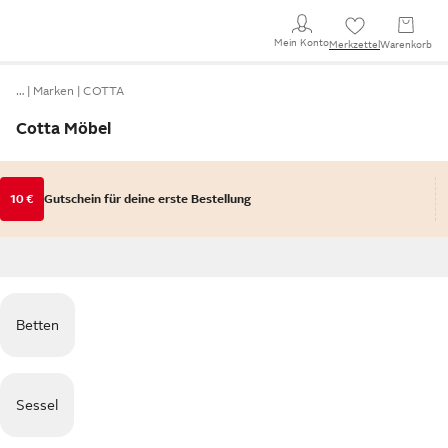
Mein Konto
Merkzettel
Warenkorb
…
Marken
COTTA
Cotta Möbel
10 €
Gutschein für deine erste Bestellung
Betten
Sessel