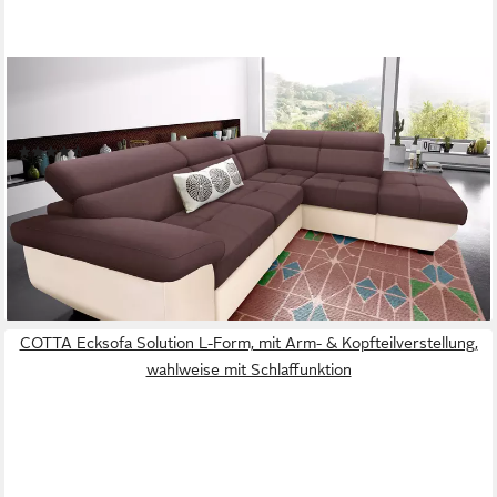
COTTA
Ecksofa Speedway L-Form, B: 262 cm, Kopfteilverstellung,
optional Schlaffunktion & Bettkasten
(509)
ab 1.399,99 €
UVP
2.291,00 €
-39%
lieferbar in 5 Wochen
+1
COTTA Ecksofa Solution L-Form, mit Arm- & Kopfteilverstellung,
wahlweise mit Schlaffunktion