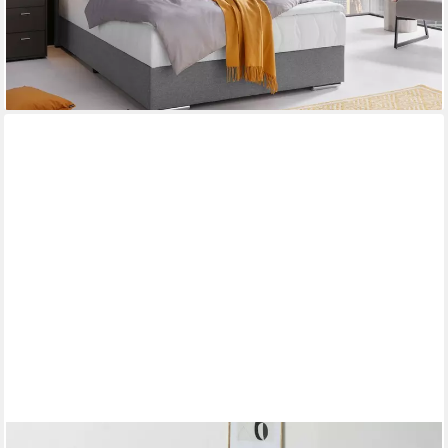
-57%
lieferbar - in 2-3 Werktagen bei dir
+3
COTTA