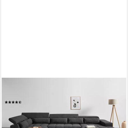
COTTA
Wohnlandschaft Orion U-Form, B: 409 cm, mit
Kopfteilverstellung & 6 Nierenkissen
(42)
ab 2.399,99 €
UVP
4.199,00 €
-43%