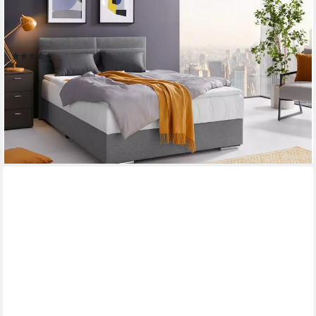
COTTA
Boxbett Tom mit Bettkasten, Topper und Zierkissen, Bestseller,
Unser Dauertiefpreis
(597)
ab 599,99 €
UVP
1.399,99 €
-57%
lieferbar - in 2-3 Werktagen bei dir
+3