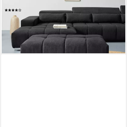
Hockerbank Orion
(2)
ab 449,99 €
UVP
580,00 €
-22%
lieferbar in 6 Wochen
+9