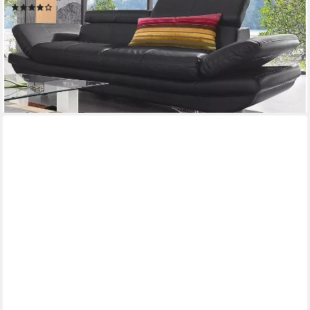
(1)
2.199,99 €
UVP
3.819,00 €
-42%
lieferbar in 5 Wochen