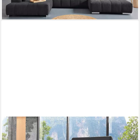
lieferbar in 2 Wochen
+9
COTTA
Polstergarnitur Enterprise, (Set), Set bestehend aus: 2-Sitzer
mit Kopfteilverstellung & Hocker