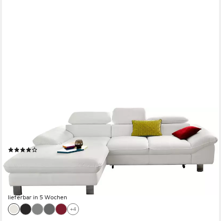
COTTA
Ecksofa Driver L-Form, B: 268 cm, Kopfteilverstellung, optional
Schlaffunktion & Bettkasten
(357)
ab 999,99 €
UVP
1.731,00 €
-42%
lieferbar in 5 Wochen
+4