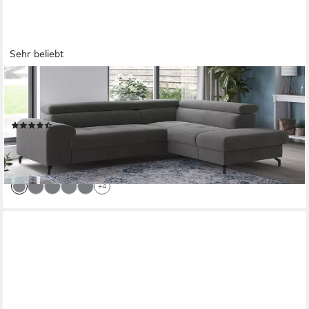
Sehr beliebt
COTTA
Ecksofa Aura L-Form, B: 260 cm, mit Schlaffunktion, Bettkasten
& Kopfteilverstellung
(24)
ab 899,99 €
UVP
2.319,00 €
-61%
lieferbar in 2 Wochen
+4