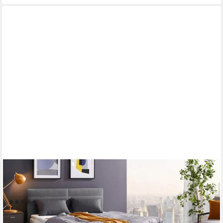
COTTA
Boxbett Tom mit Bettkasten, Topper und Zierkissen, Bestseller,
Unser Dauertiefpreis
(597)
ab 599,99 €
UVP
1.399,99 €