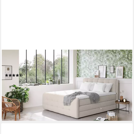
COTTA
Boxspringbett Fort mit Bettkasten, inkl. Topper, erhältlich in
verschiedenen Breiten (160cm, 180cm & 200cm)
(30)
ab 1.586,33 €
UVP
3.079,00 €
-48%
lieferbar in 6 Wochen
+4