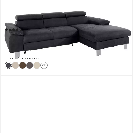
COTTA
Ecksofa Komaris L-Form, B: 244 cm, mit Kopfteilverstellung,
optional Schlaffunktion, Bettkasten & Licht
(1403)
ab 979,99 €
UVP
1.702,00 €
-42%
lieferbar in 5 Wochen
+14