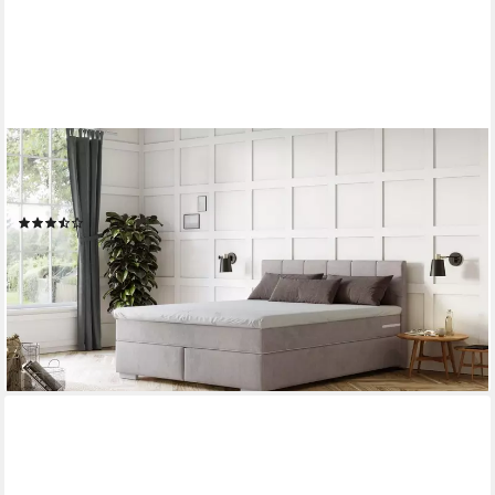
COTTA
Boxspringbett Simba erhältlich in verschiedenen Breiten, Farben
und Härtegraden, Bezugsstoff: Struktur fein
(106)
ab 679,99 €
UVP
1.596,00 €
-57%
lieferbar in 6 Wochen