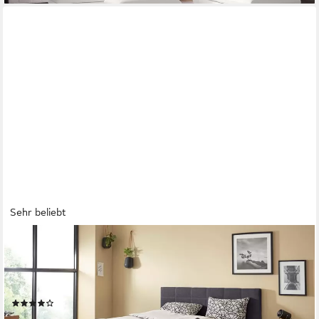
Sehr beliebt
COTTA
Boxspringbett Simba erhältlich in verschiedenen Breiten, Farben
und Härtegraden, im Bezugsstoff: Karo, über 1500 positive
Bewertungen!
(1712)
ab 649,99 €
UVP
1.524,00 €