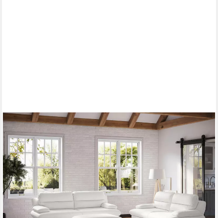
COTTA
3-Sitzer Pike, B: 218 cm, mit Metallfüße, wahlweise auch in
Echtleder
1.499,99 €
UVP
2.799,00 €
-46%
lieferbar in 5 Wochen