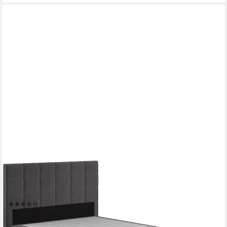
COTTA
Boxspringbett Simba in verschiedenen Farben und Breiten
erhältlich, ohne Matratze, im Bezugsstoff: Karo
(8)
ab 399,99 €
UVP
839,00 €
-52%