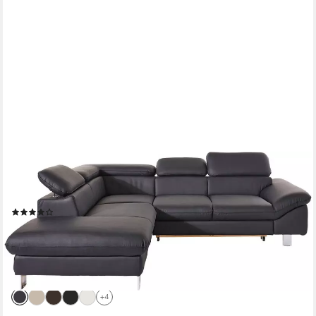
COTTA
Ecksofa Driver L-Form, B: 265 cm, Kopfteilverstellung, optional
Schlaffunktion & Bettkasten
(231)
ab 1.249,99 €
UVP
2.065,00 €
-39%
lieferbar in 5 Wochen
+4