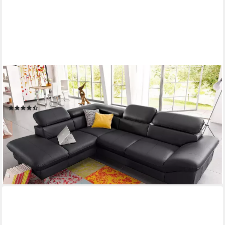
COTTA
Ecksofa Driver L-Form, B: 265 cm, Kopfteilverstellung, optional
Schlaffunktion & Bettkasten
(90)
2.399,99 €
UVP
4.225,00 €
-43%
lieferbar in 5 Wochen
+4