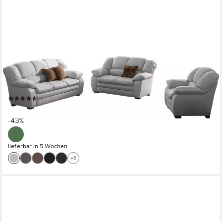
COTTA
Polstergarnitur 3-2-Sessel, (Set, 3-tlg), Sessel, 2-Sitzer, 2,5-
Sitzer, hohe Rückenlehne
(214)
1.399,99 €
UVP
2.461,00 €
-43%
lieferbar in 5 Wochen
+8