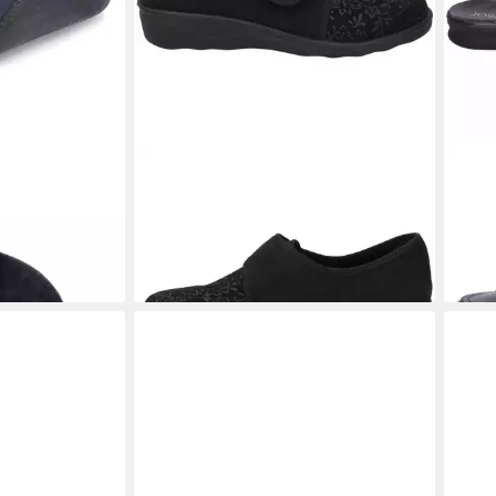
uhe MONACO
WESTLAND
Nice 106,schwarz
JOS
Hausschuh
Hau
59,95 €
ab 5
(58,4
-10%