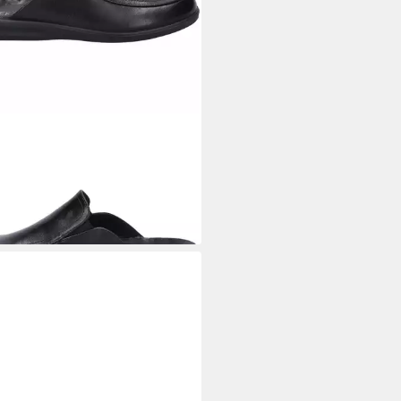
EF SEIBEL
Belfort 20, schwarz
sschuh
8,41 €
64,90 €
1 €/ 1 Paar)