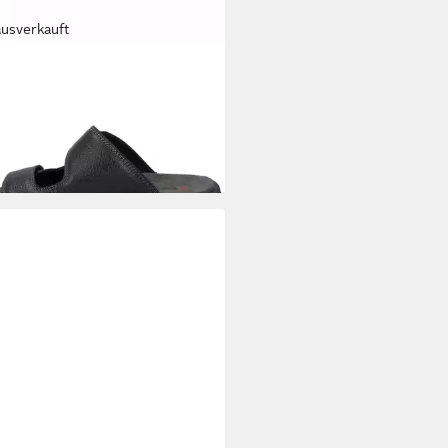
ausverkauft
TLAND
Alsace 01,schwarz
ale
6 €
UVP
69,95 €
%