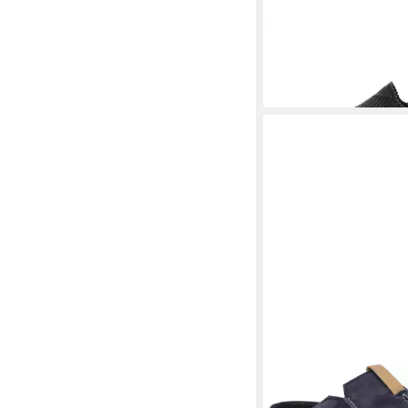
WESTLAND
Monaco 2
Hausschuh
49,95 €