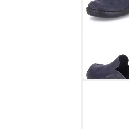
WESTLAND
Haussch
202 G Hausschuh
54,95 €