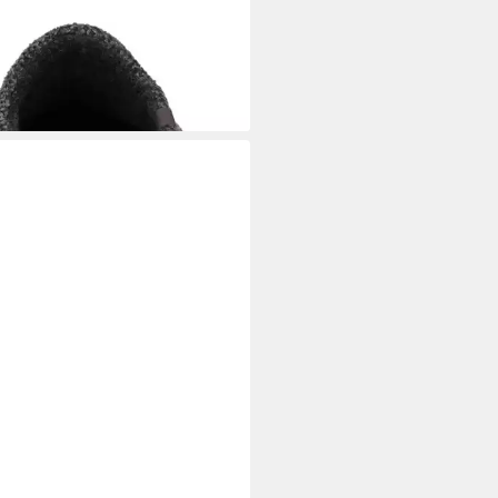
TLAND
Pantoffel
5 €