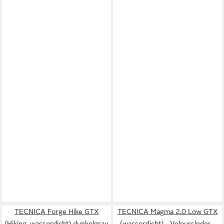
TECNICA Forge Hike GTX
TECNICA Magma 2.0 Low GTX
(Hiking, wasserdicht) dunkelgrau
(wasserdicht) - Veloursleder -