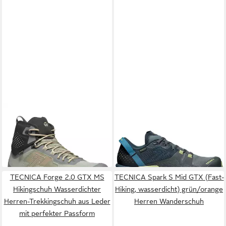
TECNICA
Spark S Mid GTX
TECNICA
Spark Speed S GTX
Hikingschuh Wasserdichter
Hikingschuh Leichter,
148,05 €
134,25 €
Wanderschuh für
UVP
209,90 €
wasserdichter Wanderschuh
UVP
189,90 €
unvergessliche Abenteuer mit
-29%
mit exzellentem Grip und
-29%
Komfort
TECNICA Forge 2.0 GTX MS
TECNICA Spark S Mid GTX (Fast-
Hikingschuh Wasserdichter
Hiking, wasserdicht) grün/orange
Herren-Trekkingschuh aus Leder
Herren Wanderschuh
mit perfekter Passform