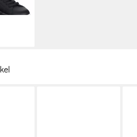
neaker
kel