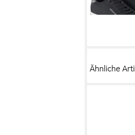
DOLCE & GABBANA
S
479,00 €
UVP
595,00 €
-19%
Ähnliche Arti