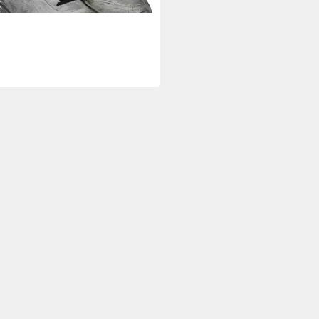
CE & GABBANA
Sneaker
00 €
UVP
650,00 €
%