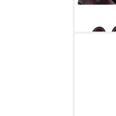
DOLCE & GABBANA
S
620,00 €
UVP
995,00 €
-38%