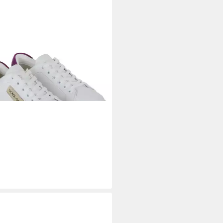
CE & GABBANA
Sneaker
00 €
UVP
395,00 €
%