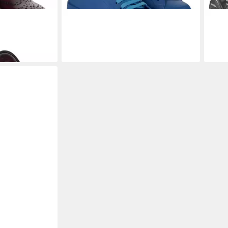
chnürschuh
DOLCE & GABBANA
Sneaker
DOL
560,00 €
520,
UVP
695,00 €
-19%
-20