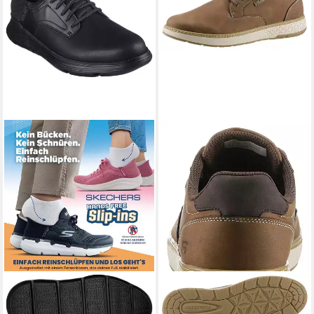
SKECHERS
GARZA Slip-On
SKECHERS
GARLAN
Sneaker, Slipper mit Heel
Schnürschuh, Trekking Schuh,