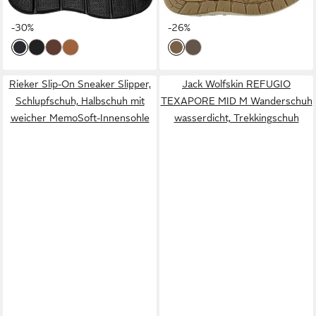
ab 66,86 €
ab 58,82 €
Pillow™ Fersenkissen für eine
UVP
94,95 €
Sneaker, Freizeitschuh mit
UVP
79,95 €
optimale Passform
-30%
Kontrastnähten
-26%
Rieker Slip-On Sneaker Slipper,
Jack Wolfskin REFUGIO
Schlupfschuh, Halbschuh mit
TEXAPORE MID M Wanderschuh
weicher MemoSoft-Innensohle
wasserdicht, Trekkingschuh