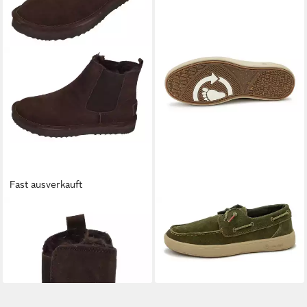
Fast ausverkauft
NATURAL WORLD
DUNE
NATURAL WORLD
Nautico
7384 Chelseaboots Marron
Suede Naturalight Bootsschuh
67,99 €
79,00 €
UVP
99,90 €
-32%