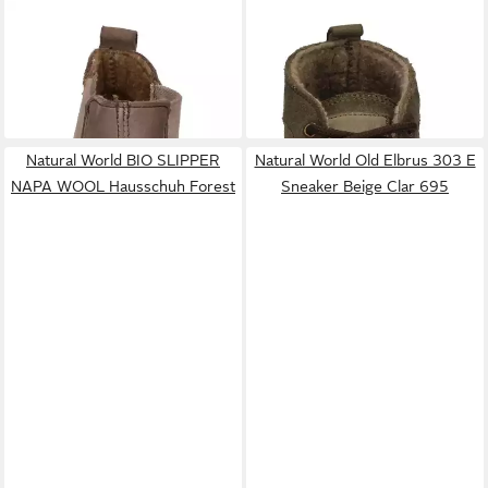
NATURAL WORLD
PEONIA
NATURAL WORLD
SAFARI
7182 Chelseaboots Beige
NEW 7122 Schnürboots
59,89 €
49,99 €
UVP
99,90 €
Forest
UVP
89,90 €
-40%
-44%
Natural World BIO SLIPPER
Natural World Old Elbrus 303 E
NAPA WOOL Hausschuh Forest
Sneaker Beige Clar 695