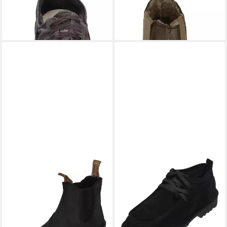
303E Sneaker negro enz
7182 Chelseaboots Forest
49,89 €
49,99 €
UVP
59,90 €
UVP
99,90 €
-17%
-50%