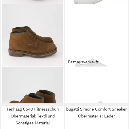
Fast ausverkauft
SIOUX
Adalrik-716-Tex-H
MARC O'POLO
aus edlem
Stiefelette Obermaterial:
Rindnappaleder Sneaker
159,90 €
129,90 €
Leder
UVP
149,90 €
-13%
Tenhaag 0540 Fitnessschuh
bugatti Simone Comfort Sneaker
Obermaterial: Textil und
Obermaterial: Leder
Sonstiges Material