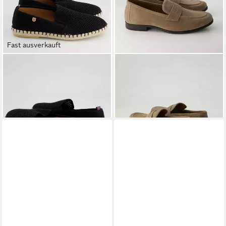
Fast ausverkauft
VERBENAS
Tom Reijlla Paris
DANIEL KENNETH
39749
Espadrille Obermaterial: Textil
Slipper Obermaterial: Leder
59,90 €
99,90 €
UVP
129,90 €
-23%