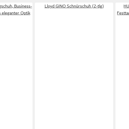
gschuh, Business-
Lloyd GINO Schnürschuh (2-tlg)
HU
n eleganter Optik
Festta