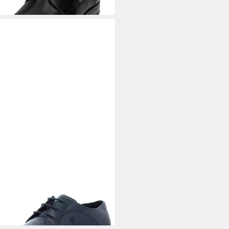
TTI
ürschuh
2,15 €