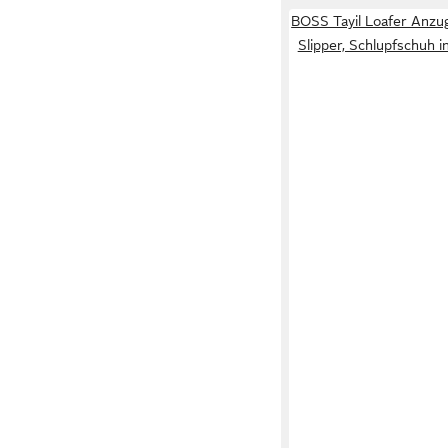
BOSS Tayil Loafer Anzu
Slipper, Schlupfschuh i