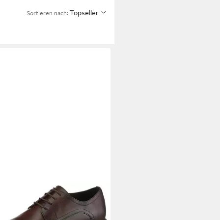
Topseller
Sortieren nach:
 Schnürschuh, Anzugschuh,
agsschuh, Business-