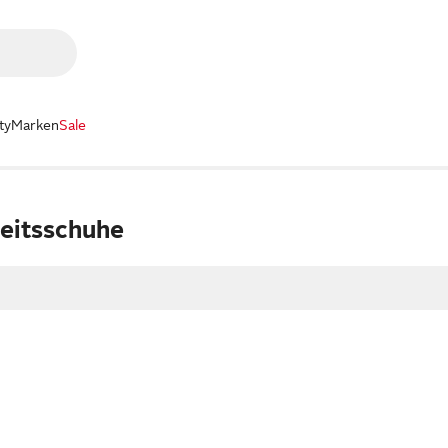
ty
Marken
Sale
eitsschuhe