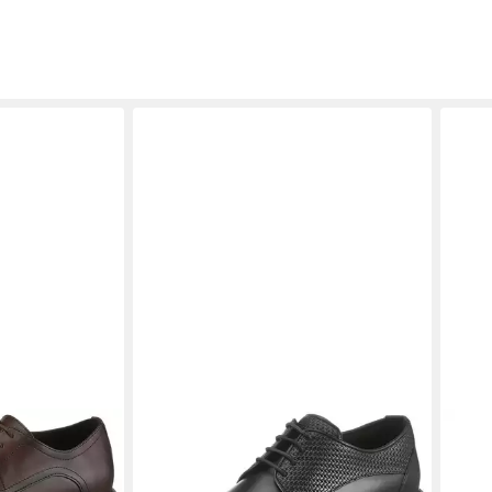
BOSS
BOSS
zugschuh,
Tayil_Derb Schnürschuh Anzugschuh,
Tayil
ss-
Halbschuh, Festtagsschuh, Business-
Festt