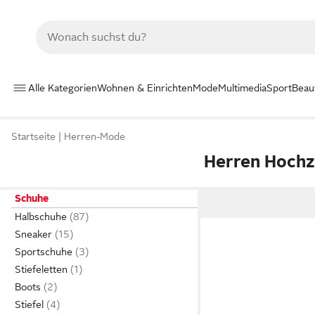
Alle Kategorien
Wohnen & Einrichten
Mode
Multimedia
Sport
Beau
Startseite
Herren-Mode
Herren Hochz
Schuhe
Halbschuhe
Sneaker
Sportschuhe
Stiefeletten
Boots
Stiefel