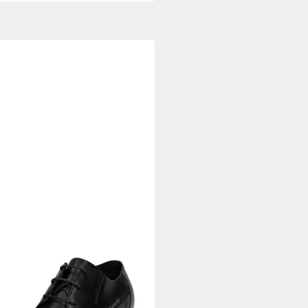
TTI
ürschuh, modisch und eleganter
ness-Schuh, Festtagsschuh
6,66 €
UVP
69,95 €