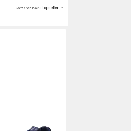
Topseller
Sortieren nach: