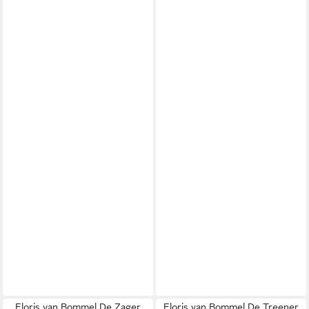
Floris van Bommel De Zager
Floris van Bommel De Treener