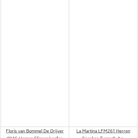
Floris van Bommel De Drijver
La Martina LFM261 Herren