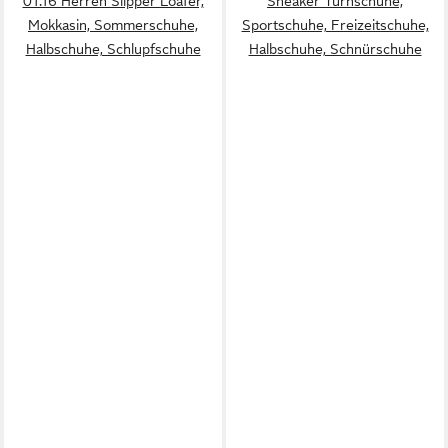
01.16 Herren Slipper Loafer,
Sneaker Turnschuhe,
Mokkasin, Sommerschuhe,
Sportschuhe, Freizeitschuhe,
Halbschuhe, Schlupfschuhe
Halbschuhe, Schnürschuhe