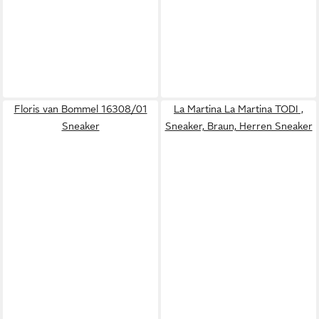
Floris van Bommel 16308/01
La Martina La Martina TODI ,
Sneaker
Sneaker, Braun, Herren Sneaker