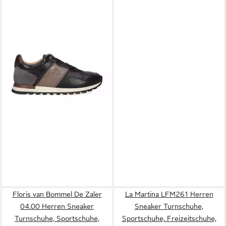
LA MARTINA
La Martina
TODI, Sneaker, Schwarz,
202,40 €
kombiniert, Herren Sneaker
UVP
299,00 €
-32%
Floris van Bommel De Zaler
La Martina LFM261 Herren
04.00 Herren Sneaker
Sneaker Turnschuhe,
Turnschuhe, Sportschuhe,
Sportschuhe, Freizeitschuhe,