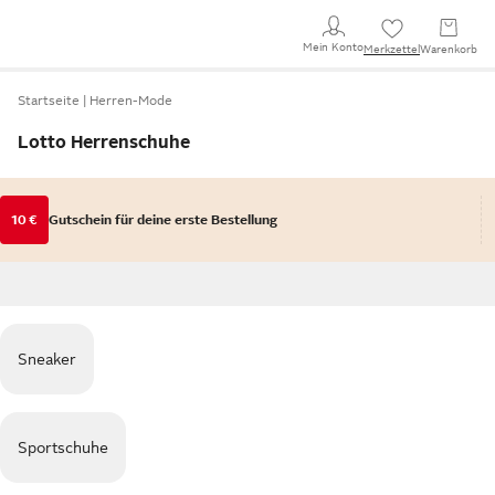
Mein Konto
Merkzettel
Warenkorb
Startseite
Herren-Mode
Lotto Herrenschuhe
10 €
Gutschein für deine erste Bestellung
Sneaker
Sportschuhe