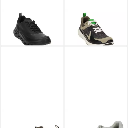
ECCO
85030451094
ECCO
83077461060
Schnürschuh
Schnürschuh
181,44 €
125,90 €
UVP
200,00 €
UVP
160,00 €
-9%
-21%