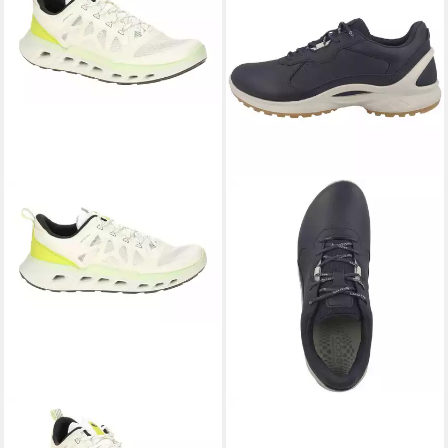
ECCO
85031461646
ECCO
Biom Energi Herren
Schnürschuh
Sneaker Turnschuhe,