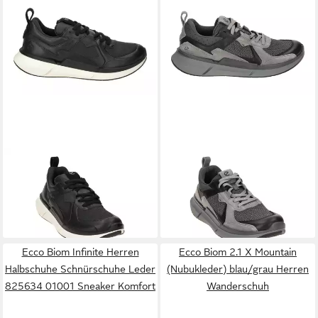
ECCO
83081451094
ECCO
83077461302
Schnürschuh
Schnürschuh
ab 99,00 €
142,94 €
UVP
180,00 €
UVP
160,00 €
-45%
-11%
Ecco Biom Infinite Herren
Ecco Biom 2.1 X Mountain
Halbschuhe Schnürschuhe Leder
(Nubukleder) blau/grau Herren
825634 01001 Sneaker Komfort
Wanderschuh