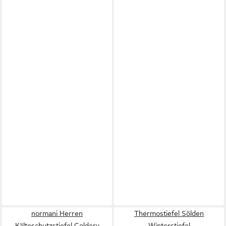
normani Herren
Thermostiefel Sölden
Kälteschutzstiefel Coldery
Winterstiefel