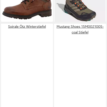
(55,79 €/ 1 Paar)
Innenreißverschluss
Winterstiefel wasserdicht
-25%
-30%
Spirale Ötz Winterstiefel
Mustang Shoes 15M0021005-
coal Stiefel