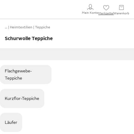
Mein Konto
Merkzettel
Warenkorb
…
Heimtextilien
Teppiche
Schurwolle Teppiche
Flachgewebe-
Teppiche
Kurzflor-Teppiche
Läufer