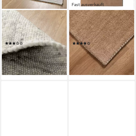
Fast ausverkauft
STEFFENSMEIER
STEFFENSMEIER
Wollteppich Kos, Rechteckig,
Wollteppich Nomade,
Handwebteppich, Handweb
Rechteckig, Gabbeh, 100 %
Teppich, reine Schurwolle
Schurwolle
(6)
(30)
ab 54,90 €
ab 49,90 €
89,90 €
129,90 €
-39%
-62%
lieferbar - in 2-3 Werktagen bei dir
lieferbar - in 2-3 Werktagen bei dir
+6