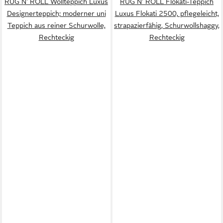
RUG N' ROLL Wollteppich Luxus
RUG N' ROLL Flokati-Teppich
Designerteppich; moderner uni
Luxus Flokati 2500, pflegeleicht,
Teppich aus reiner Schurwolle,
strapazierfähig, Schurwollshaggy,
Rechteckig
Rechteckig