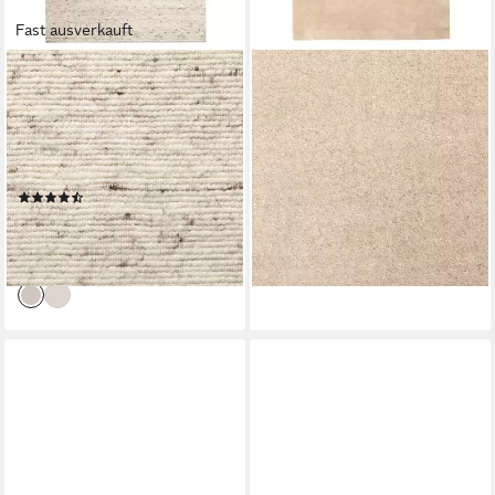
Fast ausverkauft
STEFFENSMEIER
STEFFENSMEIER
Wollteppich Korinth,
Wollteppich Sali, Rechteckig,
Rechteckig, Handwebteppich,
Gabbeh, 100 % Schurwolle
ab 109,90 €
Handweb Teppich, reine
194,90 €
Schurwolle
-44%
(52)
lieferbar - in 2-3 Werktagen bei dir
ab 34,90 €
89,90 €
-61%
lieferbar - in 2-3 Werktagen bei dir