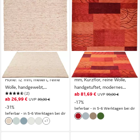
OTTO HOME
THEKO
Wollteppich Pirker,
Wollteppich Royal Domas
Handwebteppich, rechteckig,
4028, rechteckig, Höhe: 14
Höhe: 12 mm, meliert, reine
mm, Kurzflor, reine Wolle,
Wolle, handgewebt,
handgetuftet, modernes
(2)
ab 81,69 €
Wendeteppich, Scandi,
Patchwork Design
UVP
99,00 €
ab 26,99 €
UVP
39,00 €
Wohnzimmer
-17%
-31%
lieferbar - in 5-6 Werktagen bei dir
lieferbar - in 5-6 Werktagen bei dir
+7