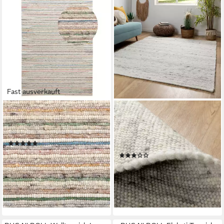
Fast ausverkauft
STEFFENSMEIER
STEFFENSMEIER
Wollteppich Biri, Rechteckig,
Wollteppich Kos, Rechteckig,
Handwebteppich, Fusselstopp
Handwebteppich, Handweb
(4)
Teppich, reine Schurwolle
ab 59,90 €
99,90 €
(6)
ab 54,90 €
-40%
89,90 €
lieferbar - in 2-3 Werktagen bei dir
-39%
lieferbar - in 2-3 Werktagen bei dir