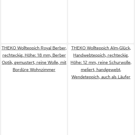
THEKO Wollteppich Royal Berber,
THEKO Wollteppich Alm-Glück,
rechteckig, Höhe: 18 mm, Berber
Handwebteppich, rechteckig,
Optik, gemustert, reine Wolle, mit
Höhe: 12 mm, reine Schurwolle,
Bordüre Wohnzimmer
meliert, handgewebt,
Wendeteppich, auch als Läufer