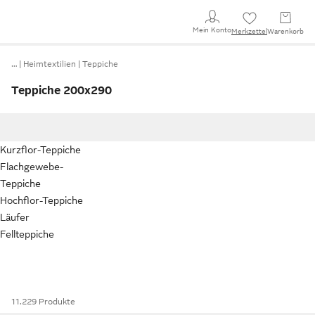
Mein Konto
Merkzettel
Warenkorb
…
Heimtextilien
Teppiche
Teppiche 200x290
Kurzflor-Teppiche
Flachgewebe-
Teppiche
Hochflor-Teppiche
Läufer
Fellteppiche
11.229 Produkte