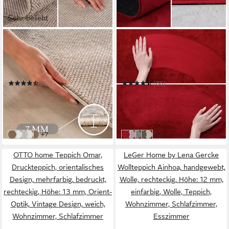
Sehr beliebt
SIMPEX24
CARPETTEX
Designteppich Einfarbig
Veloursteppich Unicolor -
Boucle Loop
Einfarbig
Mehrere Größen
Mehrere Größen
(82)
(86)
ab 110,53 €
ab 69,23 €
UVP
315,90 €
UVP
197,90 €
nur diesen Monat
nur diesen Monat
-65%
-65%
in 3-4 Werktagen bei dir
in 5-6 Werktagen bei dir
weitere Farben:
weitere Farben:
+7
+5
Beige-1
Creme-2
Grau-2
Creme-4
Beige-4
Rot
Rosa
Grau
Grün
Natur
OTTO home Teppich Omar,
LeGer Home by Lena Gercke
Druckteppich, orientalisches
Wollteppich Ainhoa, handgewebt,
Design, mehrfarbig, bedruckt,
Wolle, rechteckig, Höhe: 12 mm,
rechteckig, Höhe: 13 mm, Orient-
einfarbig, Wolle, Teppich,
Optik, Vintage Design, weich,
Wohnzimmer, Schlafzimmer,
Wohnzimmer, Schlafzimmer
Esszimmer