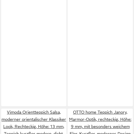
Vimoda Orientteppich Salsa,
OTTO home Teppich Janory,
moderner orientalischer Klassiker
Marmor-Optik, rechteckig, Höhe:
Look, Rechteckig, Höhe: 13 mm,
9 mm, mit besonders weichem
Teppich kurzflor modern, dicht,
Flor, Kurzflor, modernes Design