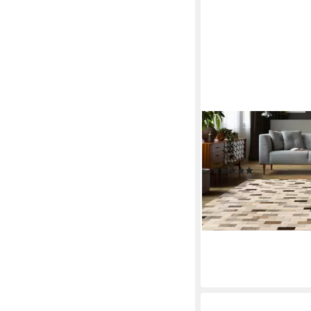
KAYOOM
Lederteppich Ravi 100
Höhe: 8 mm
(1)
182,49 €
UVP
279,00 €
-35%
lieferbar - in 4-5 Werktag