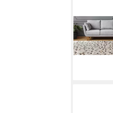
PADIRO
Lederteppich Lavin 62
Höhe: 8 mm
64,90 €
UVP
145,00 €
-55%
lieferbar - in 4-5 Werktag