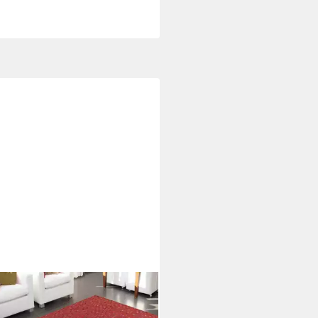
 ESPINA
ich Wild 8022, rechteckig,