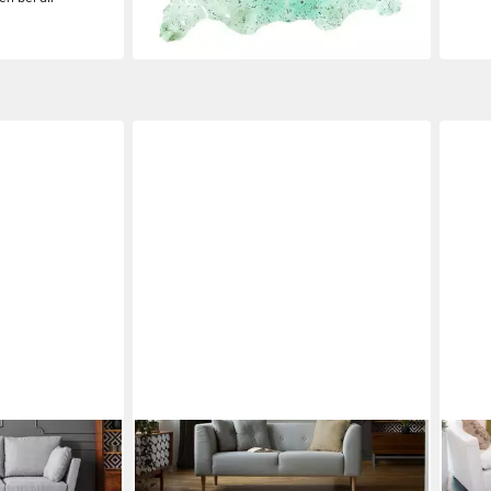
PADIRO
ARTE
hteckig, Höhe:
Teppich Lavin 1025, rechteckig,
Tepp