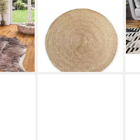
MIRABEAU
PADI
unstfaser
Teppich Teppich Imene braun, rund,
Tepp
ckig, Höhe: 7
Höhe: 0 mm
8 mm
94,95 €
hoch
lieferbar - in 6-8 Werktagen bei dir
ab 1
€
-48
liefe
en bei dir