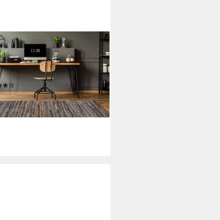
OOM
ich Sonipat 110, rechteckig,
: 16 mm, Echtleder
hgewebt, hochwertiges Unikat
(5)
,49 €
rbar - in 4-5 Werktagen bei dir