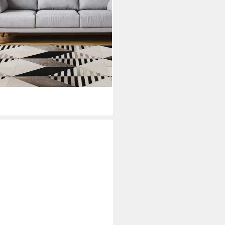
RO
ich Lavin 425, rechteckig, Höhe:
, Handgenähtes und
wertig verarbeitetes Unikat
19,99 €
UVP
229,00 €
%
rbar - in 4-5 Werktagen bei dir