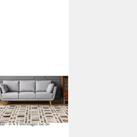
RO
ich Lavin 225, rechteckig, Höhe:
, Handgenähtes und
wertig verarbeitetes Unikat
14,99 €
UVP
229,00 €
%
rbar - in 4-5 Werktagen bei dir