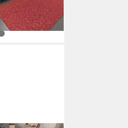
: 14 mm, Luxuriöser Teppich in
zenqualität, Naturmaterialien
94,99 €
UVP
285,00 €
%
rbar - in 4-5 Werktagen bei dir