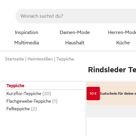
Inspiration
Damen-Mode
Herren-Mod
Multimedia
Haushalt
Küche
Startseite
Heimtextilien
Teppiche
Rindsleder T
Teppiche
Kurzflor-Teppiche
10 €
Gutschein für deine 
Flachgewebe-Teppiche
Fellteppiche