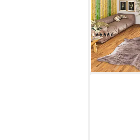
PERGAMON
Fellteppich Teppich K
Tierfell Optik, Rechte
mm
(7)
ab 29,90 €
UVP
59,90 
-50%
lieferbar - in 2-3 Werktag
+1