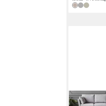
PADIRO
Teppich Lavin 125, rec