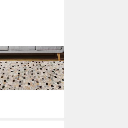
RO
rteppich Lavin 525, rechteckig,
e: 8 mm
5,99 €
UVP
145,00 €
rbar - in 4-5 Werktagen bei dir