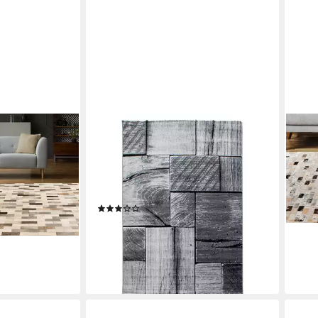
TEPPIUM
PADI
, rechteckig,
Teppich 3D-Holzdesign, Rechteckig,
Lede
Höhe: 12 mm, Modern Kurzflor
Höh
ab 8
Teppich Wohnzimmer Holz Optik
Schwarz versch. größe
-41%
(2)
liefe
en bei dir
ab 48,90 €
UVP
97,90 €
-50%
lieferbar - in 3-4 Werktagen bei dir