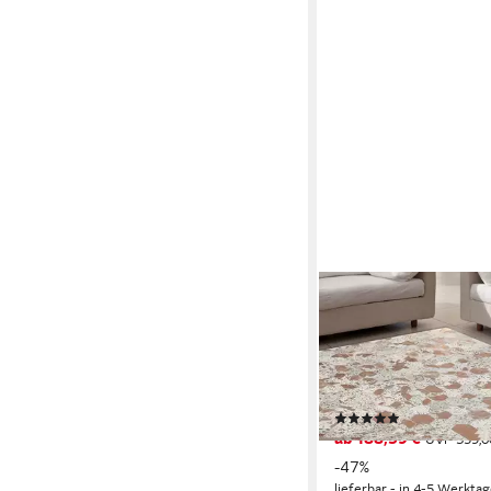
KAYOOM
Teppich Spark 210, re
8 mm, 100% Leder, Uni
Allergiker & Fußbode
geeignet
(1)
ab 188,59 €
UVP
359,0
-47%
lieferbar - in 4-5 Werktag