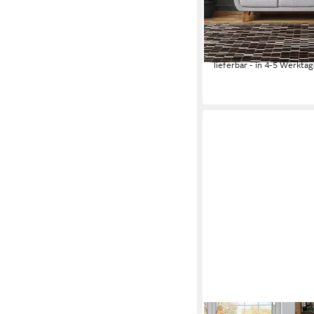
8 mm, Handgenähtes 
hochwertig verarbeite
ab 119,99 €
UVP
229,0
-48%
lieferbar - in 4-5 Werktag