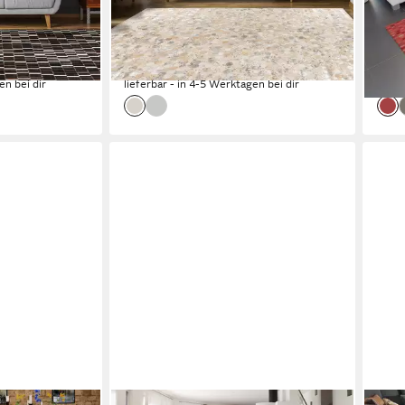
und
Höhe: 8 mm, Handgenähtes und
Höhe
tes Unikat
hochwertig verarbeitetes Unikat
Spit
ab 98,90 €
ab 1
0 €
UVP
165,00 €
-40%
-32
en bei dir
lieferbar - in 4-5 Werktagen bei dir
liefe