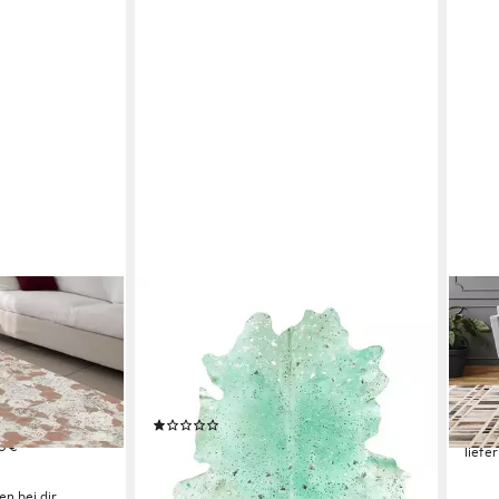
KAYOOM
PADI
chteckig, Höhe:
Teppich Fly 110, rechteckig, Höhe: 3
Tepp
kat, fusselarm,
mm, aus Rindsleder, stilvolle
8 mm
nheizung
luxuriöse Akzente, Fußbodenheizung
hoch
ab 1
geeignet
(2)
-50
189,00 €
0 €
UVP
365,00 €
liefe
-48%
en bei dir
lieferbar - in 4-5 Werktagen bei dir