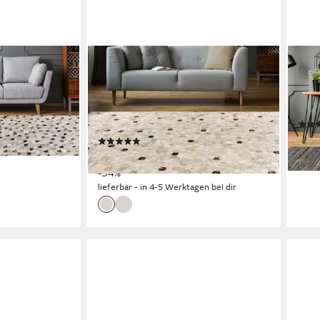
KAYOOM
KAY
5, rechteckig,
Lederteppich Ravi 400 - Fellteppich,
Tepp
rechteckig, Höhe: 8 mm, metallische
Höhe
Effekte, Patchwork Dessin, Rindsfell
flac
mit Wollrücken
ab 9
en bei dir
(1)
liefe
ab 108,99 €
UVP
165,00 €
-34%
lieferbar - in 4-5 Werktagen bei dir