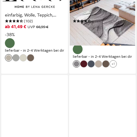
handgewebt, Wolle,
Höhe: 9 mm, mit besonders
rechteckig, Höhe: 12 mm,
weichem Flor, Kurzflor,
einfarbig, Wolle, Teppich,
modernes Wellen Muster
(102)
(884)
Wohnzimmer, Schlafzimmer,
ab 41,49 €
ab 8,99 €
UVP
66,99 €
UVP
21,99 €
Esszimmer
nur bis Dienstag
-38%
-59%
lieferbar - in 2-4 Werktagen bei dir
lieferbar - in 2-4 Werktagen bei dir
+1