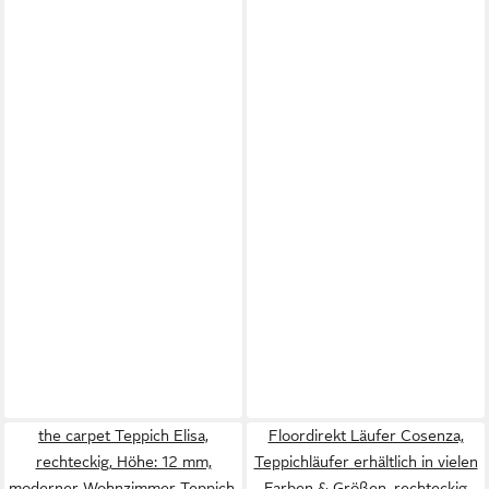
the carpet Teppich Elisa,
Floordirekt Läufer Cosenza,
rechteckig, Höhe: 12 mm,
Teppichläufer erhältlich in vielen
moderner Wohnzimmer Teppich,
Farben & Größen, rechteckig