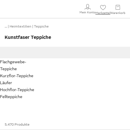
Mein Konto
Merkzettel
Warenkorb
…
Heimtextilien
Teppiche
Kunstfaser Teppiche
Flachgewebe-
Teppiche
Kurzflor-Teppiche
Läufer
Hochflor-Teppiche
Fellteppiche
5.470 Produkte