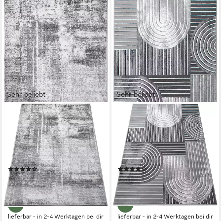
Sehr beliebt
Sehr beliebt
OTTO HOME
OTTO HOME
Teppich Salsa, rechteckig,
Teppich Lysandra, rechteckig,
Höhe: 9 mm, mit besonders
Höhe: 8 mm, 3D-Effekt, softer
weichem Flor, Kurzflor, im
Kurzflor, pflegeleicht, leichter
Vintage-Look, dichte Qualität
Glanz, Scandi-Look
(801)
(1004)
ab 9,99 €
ab 10,50 €
UVP
20,99 €
UVP
16,99 €
-52%
-38%
lieferbar - in 2-4 Werktagen bei dir
lieferbar - in 2-4 Werktagen bei dir