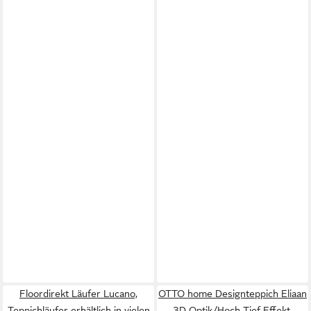
Floordirekt Läufer Lucano,
OTTO home Designteppich Eliaan
Teppichläufer erhältlich in vielen
3D Optik/Hoch-Tief Effekt,