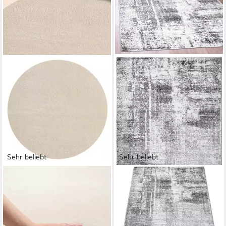
Sehr beliebt
Sehr beliebt
THE CARPET
OTTO HOME
Teppich kuschelig & Super
Teppich Salsa, rechteckig,
Soft, Anti-Rutsch Unterseite,
Höhe: 9 mm, mit besonders
rund, Höhe: 16 mm, Waschbar
weichem Flor, Kurzflor, im
bis 30 Grad, Felloptik,
Vintage-Look, dichte Qualität