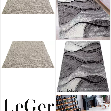
Sehr beliebt
LEGER HOME BY LENA GERCKE
OTTO HOME
Wollteppich Ainhoa,
Teppich Tritom, rechteckig,