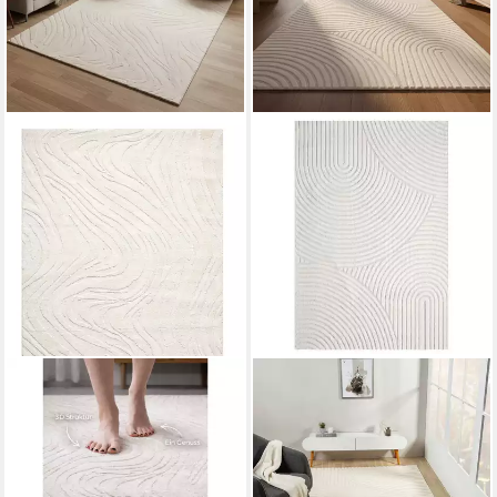
VIMODA
VIMODA
Teppich Wellenmuster,
Designteppich hoch/tief
modernerer Design, dicht &
Motiv, Kurzflor Teppich
weich, Rechteckig, Höhe: 11
Creme, Uni, Rechteckig, Höhe:
mm, Uni, Läufer Creme, 3D
10 mm, Teppich Boho Design,