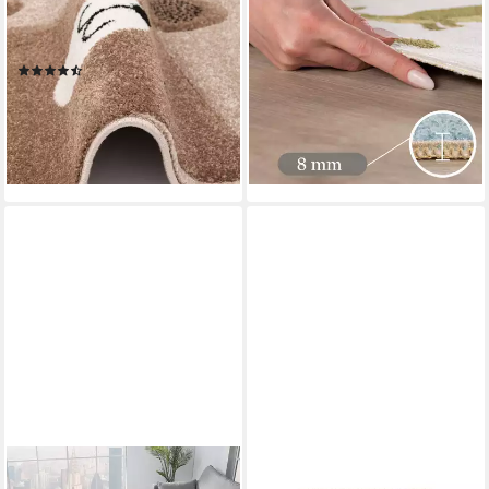
Maui Kids Fuchs und Bär,
Rund, Höhe: 5 mm, Teppich
Rechteckig, Höhe: 13 mm
Kinderzimmer
(40)
ab 53,90 €
UVP
107,90 €
ab 34,90 €
UVP
79,90 €
-50%
-56%
lieferbar - in 2-3 Werktagen bei dir
lieferbar - in 3-4 Werktagen bei dir
+1