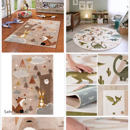
Sehr beliebt
PERGAMON
TEPPIUM
Kinderteppich Kinder Teppich
Teppich Bunte Dino Welt,