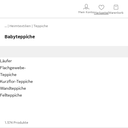
Mein Konto
Merkzettel
Warenkorb
…
Heimtextilien
Teppiche
Babyteppiche
Läufer
Flachgewebe-
Teppiche
Kurzflor-Teppiche
Wandteppiche
Fellteppiche
1.574 Produkte