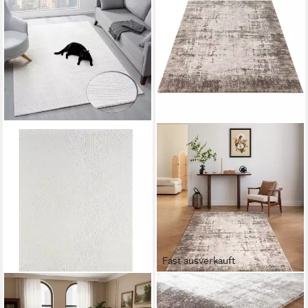
Fast ausverkauft
VIMODA
CARPETILLA
Teppich Boho Design Unifarbe
Designteppich Designer