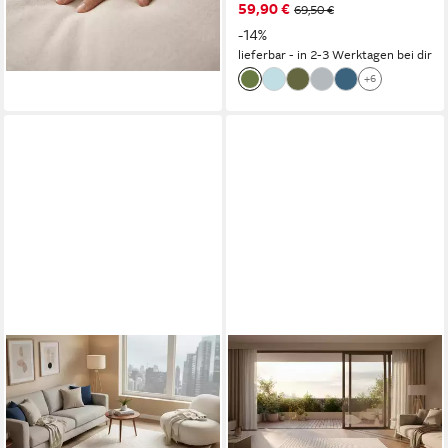
ab 45,00 €
59,90 €
69,50 €
Antirutsch
lieferbar - in 2-3 Werktagen bei dir
-14%
+2
lieferbar - in 2-3 Werktagen bei dir
+6