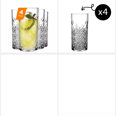
PASABAHCE
PASABAHCE
Gläser-Set Timeless
Gläser-Set Timeless
Longdrinkglas, 6-tlg., Glas,
Longdrinkglas, 6-tlg., Glas,
ideal für Longdrinks, 450ml,
Longdrinkglas, 295ml, 4er Set
21,76 €
4er Set
(5,44 €/ 1 Stk)
22,26 €
lieferbar - in 5-6 Werktagen bei dir
(5,57 €/ 1 Stk)
lieferbar - in 5-6 Werktagen bei dir