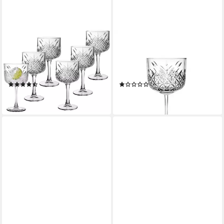
PASABAHCE
PASABAHCE
Cocktailglas Pasabahce
Cocktailglas Pasabahce
Timeless Cocktailglas 490 ml
Timeless Cocktailglas 490 ml
6er Set, Glas
4er Set, Glas
(2)
(1)
35,35 €
26,40 €
lieferbar - in 2-3 Werktagen bei dir
lieferbar - in 2-3 Werktagen bei dir