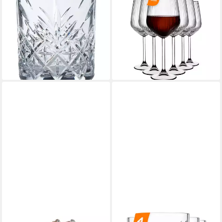
Schnapsglas Pasabahce
Weinglas Allegra Focus
Timeless Whiskybecher SOF
Weinglas, 6-tlg., Glas,
205 ml 4er Set, Glas
Spülmaschinenfest, 6er-Set,
ab 14,70 €
49 cl
lieferbar - in 2-3 Werktagen bei dir
30,47 €
(5,08 €/ 1 Stk)
lieferbar - in 5-6 Werktagen bei dir
PASABAHCE
PASABAHCE
Gläser-Set Timeless
Gläser-Set Timeless