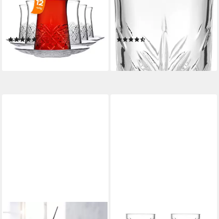
Teegläser-Set, 12-tlg., Glas,
Timeless, 29,5 cl, 4 Stück, 4-
12-tlg. Set, 170 ml, ideal für
tlg., Glas, Strukturglas,
türkischen Tee
spülmaschinengeeignet
(7)
(2)
26,47 €
ab 16,38 €
lieferbar - in 2-3 Werktagen bei dir
lieferbar - in 5-6 Werktagen bei dir
CREATABLE
PASABAHCE