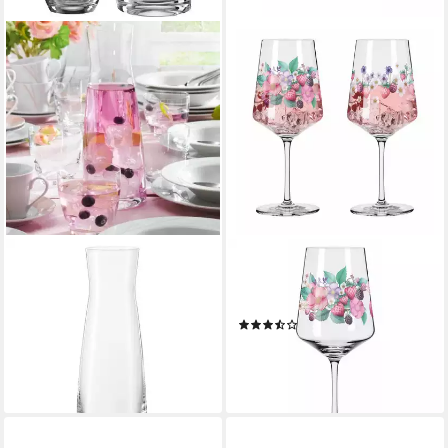
BOHEMIA SELECTION
RITZENHOFF
Gläser-Set, Glas
Aperitifglas Sommersonett,
ab 24,11 €
Kristallglas
lieferbar - in 4-5 Werktagen bei dir
(2)
ab 19,95 €
UVP
39,90 €
-50%
lieferbar - in 2-3 Werktagen bei dir