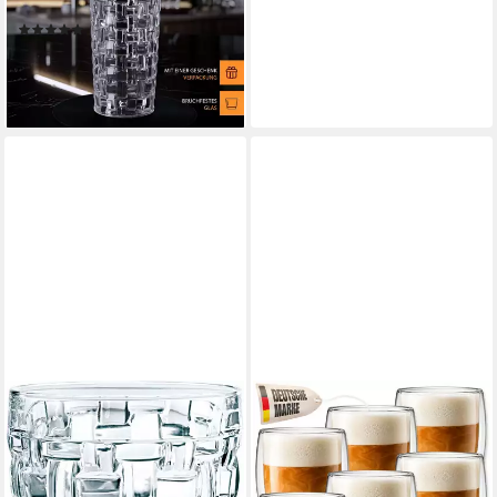
Set, 4-tlg., Glas
(27)
ab 24,58 €
UVP
28,50 €
-14%
lieferbar - in 3-4 Werktagen bei dir