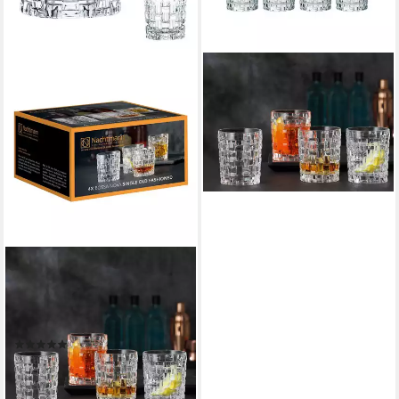
NACHTMANN
Schnapsglas Nachtmann
Bossa Nova Whisky 8er Set,
Glas
49,91 €
lieferbar - in 3-4 Werktagen bei dir
NACHTMANN
Glas Bossa Nova Single Old
Fashioned Glas 4er Set, 4-tlg.,
Kristallglas
(2)
ab 24,47 €
UVP
27,90 €
-12%