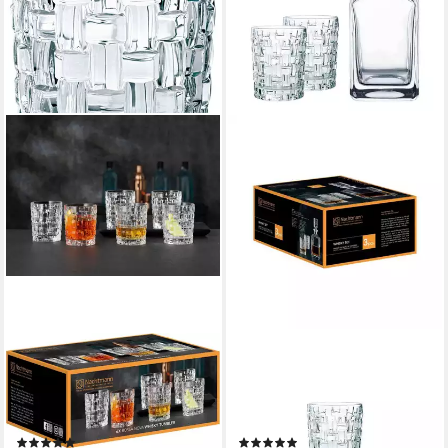
NACHTMANN
NACHTMANN
Whiskyglas Bossa Nova, 6-tlg.,
Whiskyglas Bossa Nova
Kristallglas, Made in Germany,
Whiskygläser + Karaffe 3er
330 ml, 6-teilig
Set, 3-tlg., Kristallglas
(2)
(1)