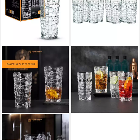
NACHTMANN
Longdrinkglas Nachtmann
Bossa Nova Longdrink 8-er
Set, Glas
(1)
47,70 €
lieferbar - in 3-4 Werktagen bei dir
NACHTMANN
Longdrinkglas Bossa Nova
Longdrinkgläser 395 ml 4er