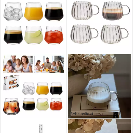
Sehr beliebt
BRAHMSTEIN
ZOHA
Gläser-Set Trinkgläser Set
Glas Riffle Cup 400ml für