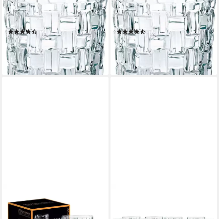
tlg., Kristallglas, Made in
tlg., Kristallglas, Made in
Germany, 18-teilig
Germany, 12-teilig
(15)
(26)
ab 58,59 €
ab 45,55 €
UVP
134,55 €
UVP
89,70 €
-56%
-49%
lieferbar - in 5-6 Werktagen bei dir
lieferbar - in 5-6 Werktagen bei dir