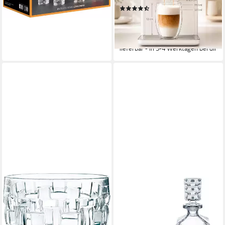
lieferbar - in 3-4 Werktagen bei dir
(49)
Set
ab 29,90 €
UVP
42,90 €
(4,98 €/ 1 Stk)
-30%
lieferbar - in 3-4 Werktagen bei dir