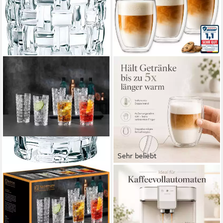
Sehr beliebt
NACHTMANN
LAPRESO
Longdrinkglas Bossa Nova, 6-
Latte-Macchiato-Glas
tlg., Kristallglas, Made in
Doppelwandig, Thermogläser
Germany, 520 ml, 6-teilig
Kaffeegläser Set 350 & 450
ab 45,00 €
ml, 6-tlg., Borosilikatglas, 6er