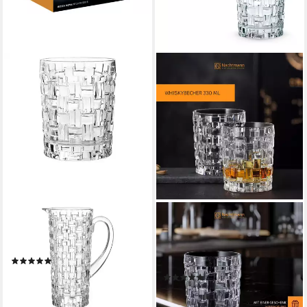
NACHTMANN
NACHTMANN
Gläser-Set Bossa Nova Krug
Whiskyglas Bossa Nova
Set 5tlg., Kristallglas
Whiskygläser 330 ml 4er Set,
(6)
4-tlg., Glas
38,45 €
UVP
60,00 €
(18)
ab 29,44 €
-36%
lieferbar - in 3-4 Werktagen bei dir
lieferbar - in 2-3 Werktagen bei dir