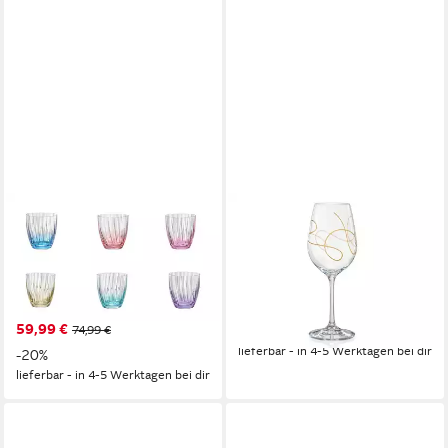
CRYSTALEX
CRYSTALEX
Glas Kate Optic Wassergläser
Rotweinglas String Gold 350
300 ml 6er Set, 6-tlg.,
ml 2er Set, 2-tlg., Kristallglas,
Kristallglas, mehrfarbig,
gold pantografie, Kristallglas
28,99 €
besondere Glanz, geriffelt
47,99 €
59,99 €
74,99 €
-40%
lieferbar - in 4-5 Werktagen bei dir
-20%
lieferbar - in 4-5 Werktagen bei dir