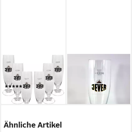
JEVER
JEVER
Gläser-Set Jever Bierglas
Gläser-Set Jever Bier -
Bierpokal Glas Gläser-Set - 6x
Bierkelche 6 x 0,3l
38,80 €
Pilstulpen 0,3l geeich
lieferbar - in 2-3 Werktagen bei dir
(1)
36,79 €
lieferbar - in 2-3 Werktagen bei dir
Ähnliche Artikel