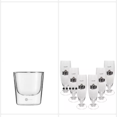
JENAER GLAS
ERPO
Becher Gourmet Food &
Gläser-Set Jever Bierglas
Drinks Hot'n Cool,
Bierpokal Glas Gläser-Set - 6x
Borosilikatglas, 186 ml / h: 87
Pilstulpen 0,2l geeich
(1)
mm
33,91 €
ab 22,30 €
UVP
26,95 €
lieferbar - in 2-3 Werktagen bei dir
-17%
lieferbar - in 3-4 Werktagen bei dir