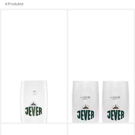
4 Produkte
JEVER
JEVER
Bierglas 6x Jever Pokal 0,25l,
Bierglas Jever Bier Glas
6-tlg., 400 ml
Bierglas Tulpenglas Gläser Set
29,99 €
- 2x Pilstulpen 300ml
(5,00 €/ 1 Stk)
21,92 €
lieferbar - in 2-3 Werktagen bei dir
lieferbar - in 2-3 Werktagen bei dir