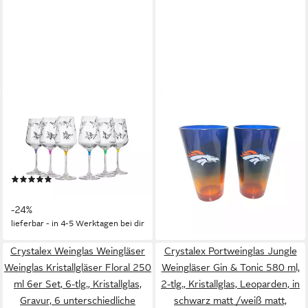
CRYSTALEX
DENVER BRONCOS
Weinglas Butterfly Weingläser
Glas Denver Broncos Pint
350 ml 6er Set, 6-tlg.,
Glass 2er-Set, Glas
34,95 €
Kristallglas, mehrfarbig,
lieferbar - in 3-4 Werktagen bei dir
Schmetterlinge
(1)
62,99 €
82,99 €
-24%
lieferbar - in 4-5 Werktagen bei dir
Crystalex Weinglas Weingläser
Crystalex Portweinglas Jungle
Weinglas Kristallgläser Floral 250
Weingläser Gin & Tonic 580 ml,
ml 6er Set, 6-tlg., Kristallglas,
2-tlg., Kristallglas, Leoparden, in
Gravur, 6 unterschiedliche
schwarz matt /weiß matt,