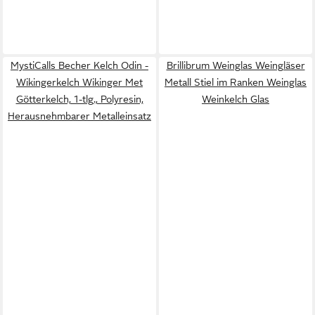
MystiCalls Becher Kelch Odin -
Brillibrum Weinglas Weingläser
Wikingerkelch Wikinger Met
Metall Stiel im Ranken Weinglas
Götterkelch, 1-tlg., Polyresin,
Weinkelch Glas
Herausnehmbarer Metalleinsatz