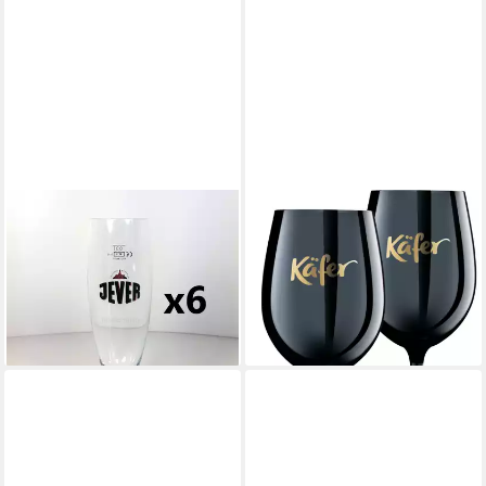
EVE
KÄFER
Gläser-Set Jever Pokal
Cocktailglas, 2-tlg., Kristallglas,
Bierglas 0,3l - 6er Set
600 ml, Höhe ca. 23 cm
38,80 €
49,95 €
lieferbar - in 2-3 Werktagen bei dir
lieferbar - in 6-8 Werktagen bei dir