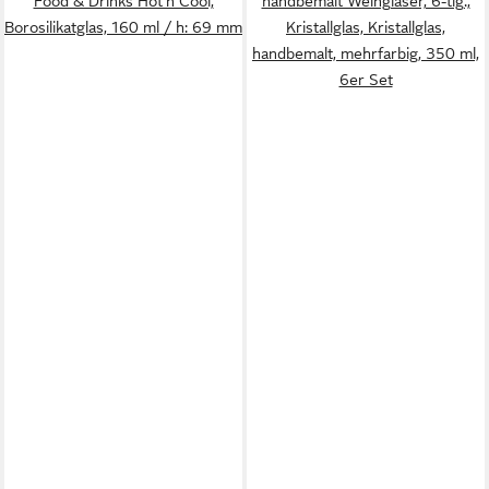
Food & Drinks Hot'n Cool,
handbemalt Weingläser, 6-tlg.,
Borosilikatglas, 160 ml / h: 69 mm
Kristallglas, Kristallglas,
handbemalt, mehrfarbig, 350 ml,
6er Set