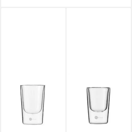
JENAER GLAS
JENAER GLAS
Becher Gourmet Food &
Becher Gourmet Food &
Drinks Hot'n Cool,
Drinks Hot'n Cool,
Borosilikatglas, 150 ml / h:
Borosilikatglas, 85 ml / h: 87
102 mm
mm
ab 23,01 €
27,02 €
UVP
27,95 €
lieferbar - in 2-3 Werktagen bei dir
-18%
lieferbar - in 3-4 Werktagen bei dir