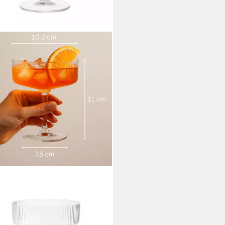
 CERO
iniglas Cocktailglas – Elegantes
pptes Glas für Cocktails &
rts, 1-tlg., 1-12er Set in 2