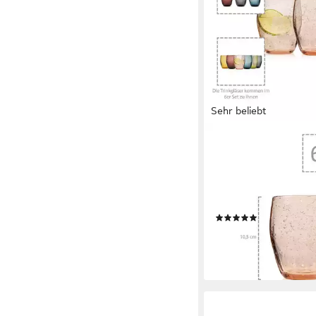
Sehr beliebt
SÄNGER
Gläser-Set London Tri
6-tlg., Glas, 250 ml,
spülmaschinengeeigne
Tropfstruktur
(52)
44,99 €
69,99 €
-36%
lieferbar - in 2-3 Werktag