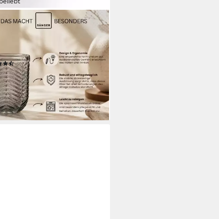
beliebt
GER
r-Set Bunt, 6-tlg., Glas, 6x
kgläser Porto, unterschiedliche
gns, mehrfarbig
(80)
9,99 €
74,99 €
 €/ 1 Stk)
%
rbar - in 2-3 Werktagen bei dir