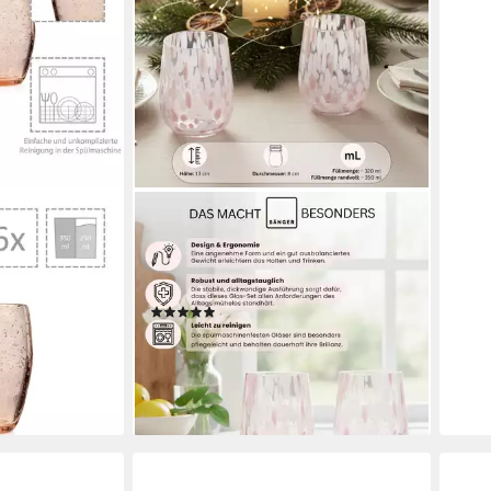
SÄNGER
nkgläser Set,
Gläser-Set Curacao, 4-tlg., Glas, 4x
Trinkgläser Curacao mit Punkten,
t,
Füllmenge 320ml, Weiß Rosa
(1)
ab 49,99 €
79,99 €
(12,50 €/ 1 Stk)
-38%
lieferbar - in 2-3 Werktagen bei dir
en bei dir