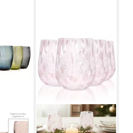
DECO
Wein
Kuns
6,39
liefe