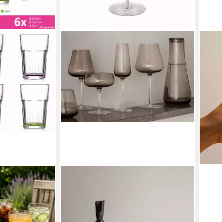
BLOMUS
DAL
farbiges Retro
Weinglas -BELO- Designer-
Mart
Weingläser im 2er-Set aus
geri
et
mundgeblasenem Glas, Glas,
Desse