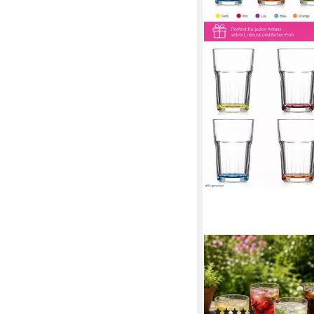
LAV
Gläser-Set Caipirinha 
Set, 6-tlg., 300ml,
spülmaschinengeeign
(7)