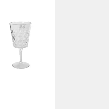
RIS SEASON DECORATIONS
glas, Kunststoff, Weinglas 18cm
tstoff gemustert Transparent
 €
rbar - in 2-3 Werktagen bei dir