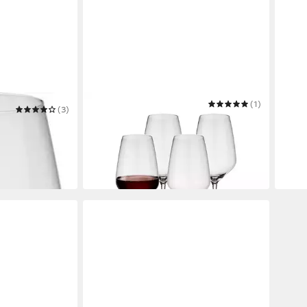
VILLEROY & BOCH
(1)
VIVO
(3)
Rotweinglas Voice Basic
Gläse
asic
Rotweingläser 200 ml 4er Set
Cham
ab 27,46 €
ab 2
in 2-3 Werktagen bei dir
in 2-3