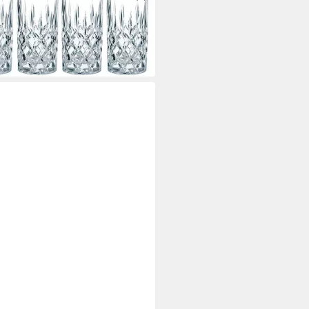
drinkglas Nachtmann Noblesse
rinkglas 8er Set
3 €
 Werktagen bei dir