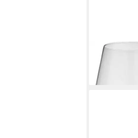
VIVO VILLEROY & BOCH
GROUP
Weißweinglas Voice B
32,45 €
UVP
41,90 €
-23%
in 1-2 Werktagen bei dir