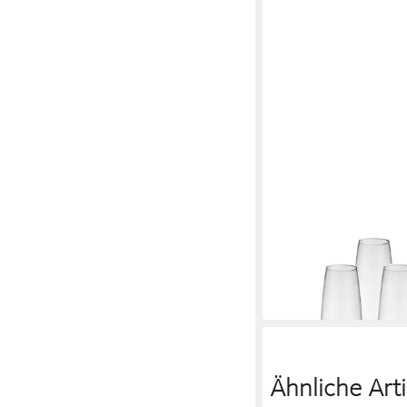
VILLEROY & BOCH
Sektglas Voice Basic 
ml 4er Set
ab 31,63 €
in 2-3 Werktagen bei dir
Ähnliche Arti