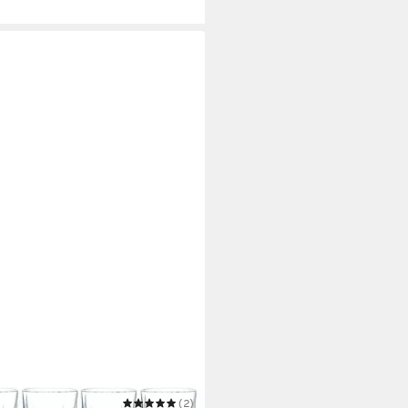
TMANN
(2)