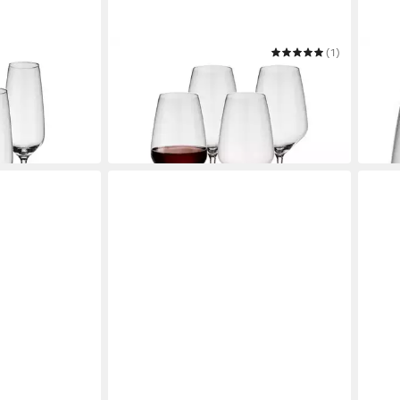
VILLEROY & BOCH
(1)
VIVO
GRO
Sektgläser 360
Rotweinglas Voice Basic
Rotwe
Rotweingläser 200 ml 4er Set
ab 2
ab 27,46 €
in 2-3 Werktagen bei dir
-40%
in 2-3