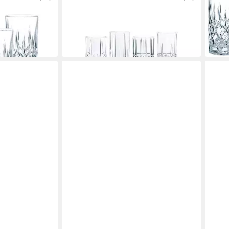
se
Longdrinkglas Nachtmann Highland
Long
l 4er Set
Longdrink Set 4 tlg.
Longd
ab 27,50 €
44,6
in 2-3 Werktagen bei dir
in 2-3