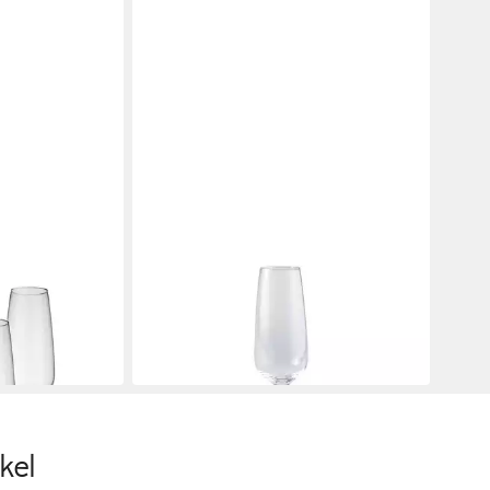
VIVO VILLEROY & BOCH GROUP
Sektgläser 360
Gläser-Set Voice Basic Glas
Champagner-/Sekt Set
ab 27,46 €
in 2-3 Werktagen bei dir
kel