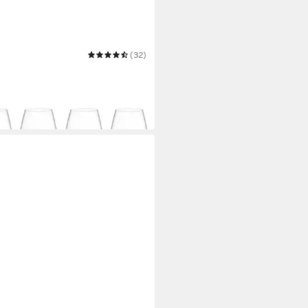
EROY & BOCH
(32)
er-Set Ovid Wasserglas 4er-Set
1,84 €
UVP
39,90 €
bar in 2 Wochen