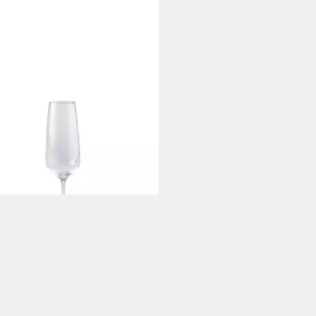
 VILLEROY & BOCH GROUP
r-Set Voice Basic Glas
pagner-/Sekt Set
7,46 €
 Werktagen bei dir