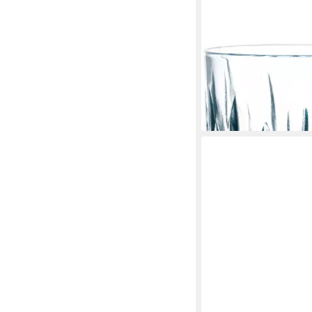
NACHTMANN
Whiskyglas Noblesse
ab 37,88 €
in 2-3 Werktagen bei dir