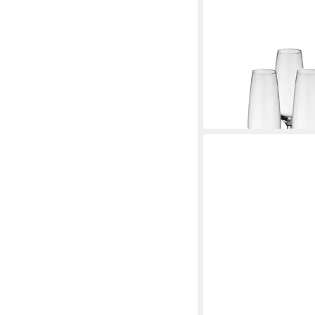
VILLEROY & BOCH
Sektglas Voice Basic 
ml 4er Set
ab 31,63 €
in 2-3 Werktagen bei dir