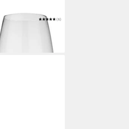
 VILLEROY & BOCH
(6)
UP
inglas Voice Basic
5,08 €
UVP
41,90 €
 Werktagen bei dir