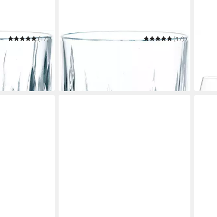
(17)
NACHTMANN
(17)
VILL
Longdrinkglas Noblesse
Gläs
ab 34,72 €
ab 3
UVP
41,40 €
-16%
-20%
in 5-6 Werktagen bei dir
liefer