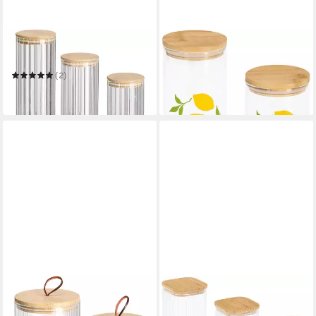
ZELLER PRESENT
ZELLER PRESENT
Vorratsglas
Vorratsglas "Lemon" m.
Bambusdeckel
(2)
15,99 €
20,99 €
in 3-4 Werktagen bei dir
in 3-4 Werktagen bei dir
ZELLER PRESENT
ZELLER PRESENT
Vorratsglas
Vorratsglas mit