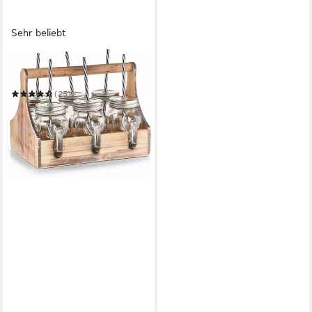
Sehr beliebt
ZELLER PRESENT
Glas
(25)
ab 25,99 €
UVP
33,95 €
-23%
in 3-4 Werktagen bei dir