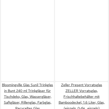
Bloomingville Glas Sunil Trinkglas
Zeller Present Vorratsglas
in Bunt 240 ml Trinkgläser für
ZELLER Vorratsglas,
Tischdeko, Glas, Wassergläser,
Frischhaltebehälter mit
Saftgläser, Rillenglas, Farbglas,
Bamboodeckel, 1.6 Liter, Glas,
Recyceltes Glas
(einzeln, 0-tlg., einzeln)