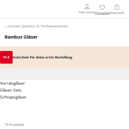
Mein Konto
Merkzettel
Warenkorb
…
Küche
Geschirr & Tischaccessoires
Bambus Gläser
10 €
Gutschein für deine erste Bestellung
Vorratsgläser
Gläser-Sets
Schnapsgläser
13 Produkte