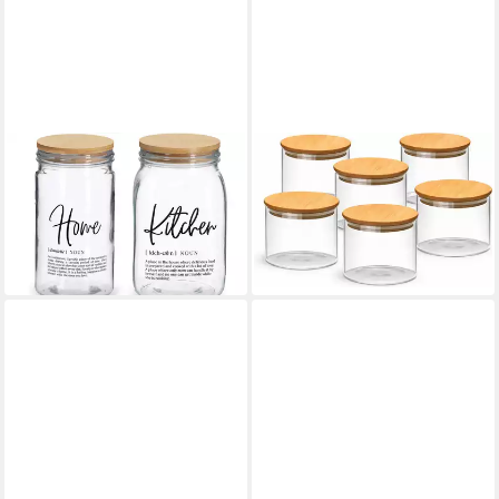
ZELLER PRESENT
VAN WELL
Vorratsglas HOME &
Vorratsglas Vorratsdose Ella,
KITCHEN
6 Stück
14,99 €
ab 32,49 €
UVP
38,94 €
in 3-4 Werktagen bei dir
-17%
in 6-8 Werktagen bei dir