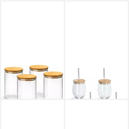
VAN WELL
ZELLER PRESENT
Vorratsglas Vorratsdose Ella,
Gläser-Set
21,49 €
4 Stück
in 3-4 Werktagen bei dir
26,99 €
in 2-3 Werktagen bei dir