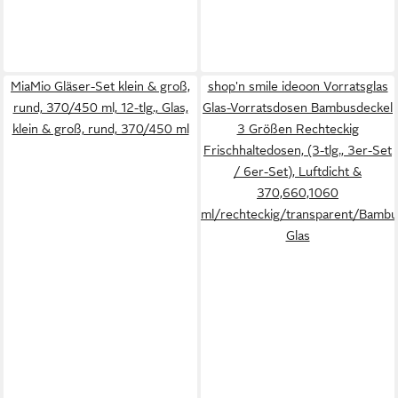
MiaMio Gläser-Set klein & groß,
shop'n smile ideoon Vorratsglas
rund, 370/450 ml, 12-tlg., Glas,
Glas-Vorratsdosen Bambusdeckel
klein & groß, rund, 370/450 ml
3 Größen Rechteckig
Frischhaltedosen, (3-tlg., 3er-Set
/ 6er-Set), Luftdicht &
370,660,1060
ml/rechteckig/transparent/Bambu
Glas