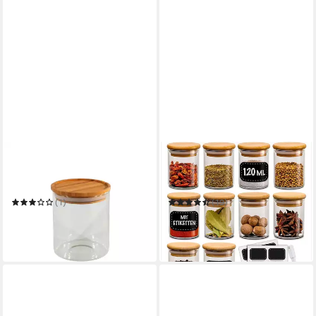
NEUETISCHKULTUR
PRAKNU
Vorratsglas Vorratsglas mit
Vorratsglas Gewürzbehälter
Bambusdeckel
10er Set 120ml mit Etiketten
und Stift zum Beschriften
(1)
(19)
7,99 €
19,49 €
UVP
29,98 €
in 4-5 Werktagen bei dir
-35%
in 2-3 Werktagen bei dir