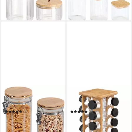
16,49 €
Bambusdeckel, 3-tlg
UVP
19,45 €
21,95 €
-15%
in 3-4 Werktagen bei dir
in 3-4 Werktagen bei dir
KESPER®
5FIVE SIMPLY SMART
Vorratsglas
Gewürzregal Bambus-
Aufbewahrungsglas mit
Gewürzkarussell
Deckel
(1)
(2)
20,62 €
31,99 €
UVP
29,99 €
in 3-4 Werktagen bei dir
-31%
in 3-4 Werktagen bei dir