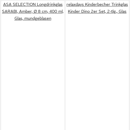
ASA SELECTION Longdrinkglas
relaxdays Kinderbecher Trinkglas
SARABI, Amber, Ø 8 cm, 400 ml,
Kinder Dino 2er Set, 2-tlg., Glas
Glas, mundgeblasen