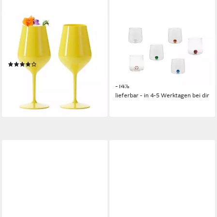
DOIMOFLAIR
ZAFFERANO
Weinglas DoimoFlair
Gläser-Set Bilia Buntes Gläser
Weingläser aus Kunststoff
Set 6 Stück - Farblich
bruchsicher Plastik, 2-tlg.
Sortiert, 6-teiliges Set
(6)
59,00 €
UVP
68,54 €
ab 19,90 €
(9,83 €/ 1 Stk)
(3,32 €/ 1 Stk)
-14%
lieferbar - in 4-5 Werktagen bei dir
lieferbar - in 4-5 Werktagen bei dir
+2