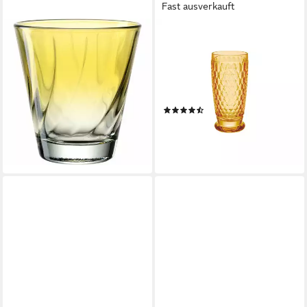
Fast ausverkauft
LEONARDO
VILLEROY & BOCH
Glas Twist Gelb 215 ml, Glas
Longdrinkglas Boston
13,00 €
Longdrinkbecher, 1-tlg., Glas,
lieferbar - in 2-3 Werktagen bei dir
Kristallglas,
spülmaschinenfest, Made in
(4)
Germany
19,90 €
lieferbar - in 3-4 Werktagen bei dir
+2