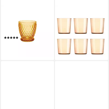
VILLEROY & BOCH
MÄSER
Tumbler-Glas Boston Becher,
Gläser-Set Calma, 6-tlg., Glas
39,59 €
1-tlg., Glas, Kristallglas,
UVP
72,95 €
spülmaschinenfest, Made in
-46%
lieferbar - in 4-5 Werktagen bei dir
Germany
(9)
ab 19,66 €
lieferbar - in 2-3 Werktagen bei dir
+2