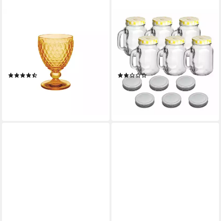
VILLEROY & BOCH
GOUVEO
Glas Boston Wasserglas, 1-tlg.,
Gläser-Set Trinkgläser 450 ml
Glas, Kristallglas,
mit Schraubdeckel - Trinkglas
spülmaschinenfest, Made in
mit Henkel, 6-tlg., 6er Set,
Germany
gelb/silber
(8)
(1)
19,90 €
ab 19,99 €
lieferbar - in 3-4 Werktagen bei dir
lieferbar - in 3-4 Werktagen bei dir
+2