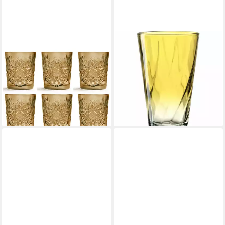
MÄSER
LEONARDO
Gläser-Set Spectra, 6-tlg.,
Glas Twist Gelb 300 ml, Glas
13,00 €
Glas
lieferbar - in 2-3 Werktagen bei dir
47,29 €
UVP
91,95 €
-49%
lieferbar - in 4-5 Werktagen bei dir
+1