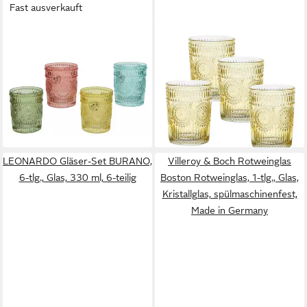
Fast ausverkauft
DECORIS SEASON
MARELIDA
DECORATIONS
Gläser-Set Trinkgläser gelb
Gläser-Set, Trinkgläser aus
280ml Wasergläser
Glas mit Ornament Muster
Saftgläser Vintage Retro
10cm bunt 300ml 4er Set
Boho 4St., 4-tlg., Glas
15,99 €
20,39 €
(4,00 €/ 1 Stk)
lieferbar - in 2-3 Werktagen bei dir
lieferbar - in 3-4 Werktagen bei dir
LEONARDO Gläser-Set BURANO,
Villeroy & Boch Rotweinglas
6-tlg., Glas, 330 ml, 6-teilig
Boston Rotweinglas, 1-tlg., Glas,
Kristallglas, spülmaschinenfest,
Made in Germany