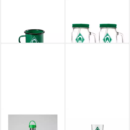
WERDER BREMEN
WERDER BREMEN
Becher SV Werder Bremen
Glas SV Werder Bremen
Tasse Emaille Raute, Emaille
Trinklas 2er-Set, Glas,
ab 13,99 €
Kunststoff, Metall
lieferbar - in 4-5 Werktagen bei dir
ab 22,99 €
lieferbar - in 3-4 Werktagen bei dir