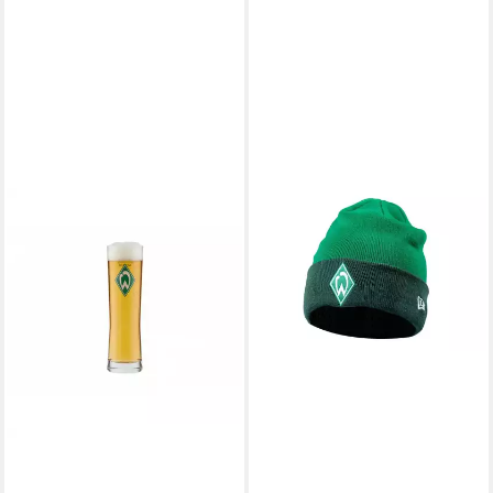
WERDER BREMEN
Glas SVW Strickmütze New
Era
31,99 €
lieferbar - in 4-5 Werktagen bei dir
WERDER BREMEN
Glas SV Werder Bremen