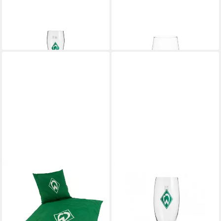
Glas SV Werder Bremen
Glas SV Werder Bremen Glas
Weizenbierglas
Raute
ab 12,99 €
ab 11,99 €
lieferbar - in 3-4 Werktagen bei dir
lieferbar - in 3-4 Werktagen bei dir