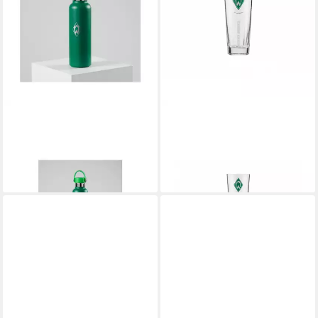
WERDER BREMEN
WERDER BREMEN
Thermobecher SV Werder
Glas SV Werder Bremen
Bremen Thermoflasche Raute
Wasserglas Raute
ab 21,99 €
ab 11,99 €
lieferbar - in 4-5 Werktagen bei dir
lieferbar - in 3-4 Werktagen bei dir