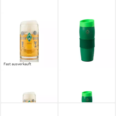
Fast ausverkauft
WERDER BREMEN
WERDER BREMEN
Glas SV Werder Bremen
Thermobecher SV Werder
Bierglas "Erfolge"
Bremen Thermobecher Raute
14,99 €
ab 21,99 €
lieferbar - in 3-4 Werktagen bei dir
lieferbar - in 4-5 Werktagen bei dir