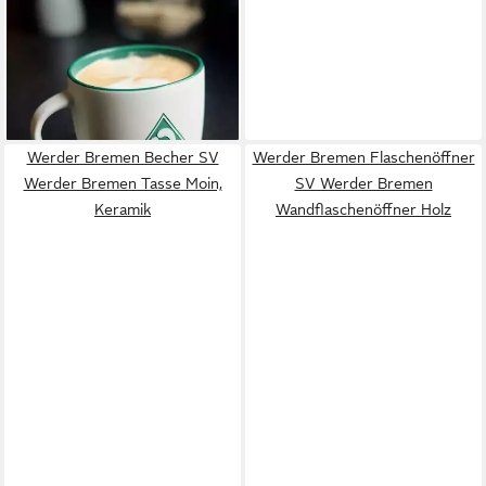
WERDER BREMEN
Tasse SV Werder Bremen
Tasse "Logo" - weiß, Keramik
22,95 €
lieferbar - in 2-3 Werktagen bei dir
Werder Bremen Becher SV
Werder Bremen Flaschenöffner
Werder Bremen Tasse Moin,
SV Werder Bremen
Keramik
Wandflaschenöffner Holz