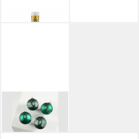
Bierglas Raute
ab 10,95 €
lieferbar - in 3-4 Werktagen bei dir
WERDER BREMEN
Glas SVW
Weihnachtskugelset 4er
19,99 €
lieferbar - in 4-5 Werktagen bei dir