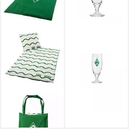
WERDER BREMEN
Glas SV Werder Bremen
Bierglas Tulpe
ab 10,99 €
lieferbar - in 3-4 Werktagen bei dir
WERDER BREMEN
Wendebettwäsche Raute,
Baumwolle, 100% Baumwolle
ab 52,99 €
lieferbar - in 4-5 Werktagen bei dir