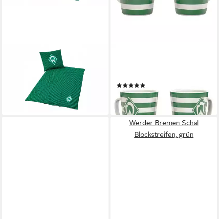
WERDER BREMEN
WERDER BREMEN
Tasse Werder
Becher SV Werder Bremen
Wendebettwäsche Streifen
Tasse Streifen, Steinzeug
(1)
54,99 €
ab 10,99 €
lieferbar - in 4-5 Werktagen bei dir
lieferbar - in 4-5 Werktagen bei dir
Werder Bremen Schal
Blockstreifen, grün