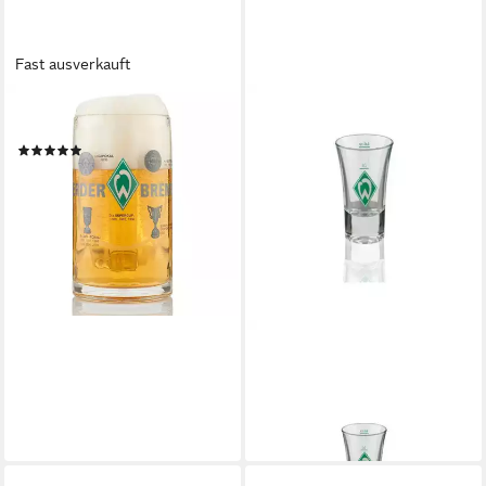
Fast ausverkauft
WERDER BREMEN
Glas
(1)
20,49 €
lieferbar in 3 Wochen
WERDER BREMEN
Glas SV Werder Bremen
Schnapsglas Raute
ab 8,99 €
lieferbar - in 3-4 Werktagen bei dir