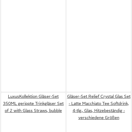
LuxusKollektion Gläser-Set
Gläser-Set Relief Crystal Glas Set
350ML gerippte Trinkgläser Set
- Latte Macchiato Tee Softdrink,
of 2 with Glass Straws, bubble
4-tlg., Glas, Hitzebeständig -
verschiedene Größen