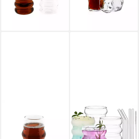
ab 12,95 €
UVP
17,95 €
modernes Design, 230 ml
12,95 €
-28%
UVP
17,95 €
lieferbar - in 4-5 Werktagen bei dir
-28%
lieferbar - in 4-5 Werktagen bei dir
ALMINA
LUXUSKOLLEKTION
Gläser-Set 550 ml Wave Style
Tumbler-Glas Gerippte
in Transparent Trinkgläser,
Trinkgläser mit
Wassergläser, 2-tlg.
Glasstrohhalmen 4er Set
ab 12,95 €
UVP
17,95 €
350ml - Geschenk Wave