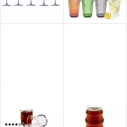
29,99 €
UVP
41,99 €
(1,00 €/ 1 Paar)
-29%
-29%
lieferbar in 3 Wochen
lieferbar - in 3-4 Werktagen bei dir
ALMINA
MULEX
Gläser-Set Artic Vidro Piccolo
Glas Glas Wave Style Gläser
Trinkgläser 60 ml - 6-teiliges-
Getränkebecher Cocktail- 500
Set, 6-tlg., Glas, modernes
ml, 4-tlg.
ab 18,95 €
Design. 60 ml
UVP
26,95 €
(1)
-30%