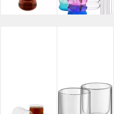
59,95 €
-28%
lieferbar - in 4-5 Werktagen bei dir
lieferbar - in 4-5 Werktagen bei dir
ALMINA
ALFI
Gläser-Set Damla, 6-tlg., Glas,
Gläser-Set GLASMOTION, 2-
330 ml, Moderne Gläser mit
tlg., Borosilikatglas, 190 ml,
Bubble-Design
handgefertigt, mundgeblasen,
14,95 €
UVP
19,95 €
2-teilig