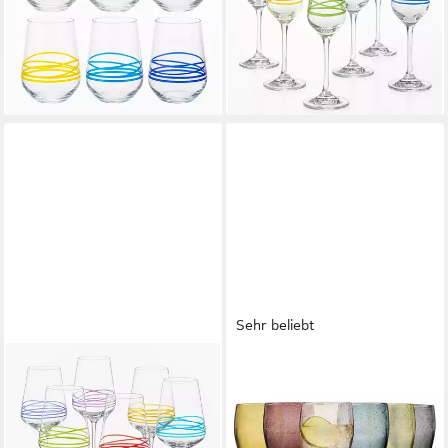
ml, 6er Set
Kristallglas, 200 ml, 6er Set
49,99 €
69,99 €
62,99 €
82,99 €
-21%
-16%
lieferbar - in 4-5 Werktagen bei dir
lieferbar - in 4-5 Werktagen bei dir
Sehr beliebt
CRYSTALEX
SÄNGER
Weinglas Wave handbemalt
Gläser-Set London
Weingläser, 6-tlg., Kristallglas,
Trinkgläser Set, 6-tlg., Glas,
Kristallglas, handbemalt,
250 ml,