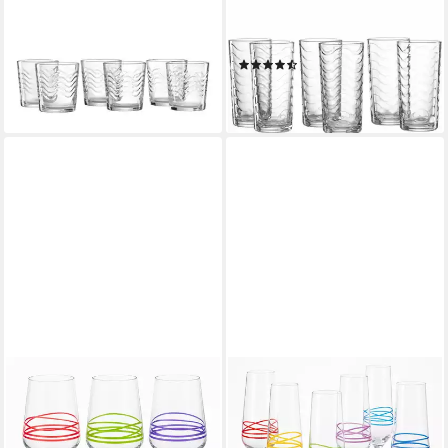
RITZENHOFF & BREKER
RITZENHOFF & BREKER
Whiskyglas Wave
Longdrinkglas Wave 6er Set
Whiskybecher 250 ml 6er
250 ml, Glas
(2)
Set, 6-tlg., Glas
ab 10,69 €
ab 15,51 €
lieferbar - in 2-3 Werktagen bei dir
lieferbar - in 2-3 Werktagen bei dir
CRYSTALEX
CRYSTALEX
Longdrinkglas Wave
Sektglas Wave Sektgläser
handbemalt, 6-tlg., Kristallglas,
mehrfarbig, 6-tlg., Kristallglas,
mehrfarbig, handbemalt, 380
handbemalt, mehrfarbig,