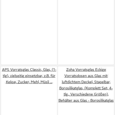
APS Vorratsglas Classic, Glas, (1-
Zoha Vorratsglas Eckige
tlg), vielseitig einsetzbar, z.B. für
Vorratsdosen aus Glas mit
Kekse, Zucker, Mehl, Müsli ...
luftdichtem Deckel, Stapelbar,
Borosilikatglas, (Komplett Set, 4-
tlg., Verschiedene Größen),
Behälter aus Glas - Borosilikatglas