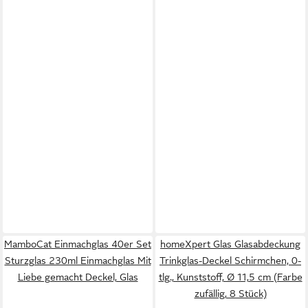
MamboCat Einmachglas 40er Set
homeXpert Glas Glasabdeckung
Sturzglas 230ml Einmachglas Mit
Trinkglas-Deckel Schirmchen, 0-
Liebe gemacht Deckel, Glas
tlg., Kunststoff, Ø 11,5 cm (Farbe
zufällig, 8 Stück)