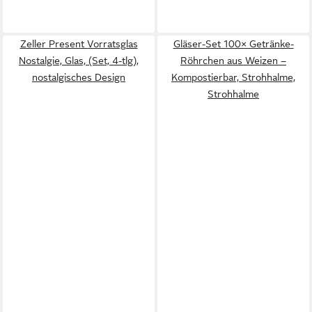
Zeller Present Vorratsglas
Gläser-Set 100× Getränke-
Nostalgie, Glas, (Set, 4-tlg),
Röhrchen aus Weizen –
nostalgisches Design
Kompostierbar, Strohhalme,
Strohhalme