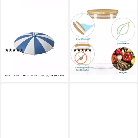
HOMEXPERT
SIMLOVEVE
Glas Glasabdeckung Trinkglas-
Vorratsglas Stapelbares und
Deckel Schirmchen, 0-tlg.,
Luftdichtes Vorratsglas 3er
Kunststoff, Ø 11,5 cm (Farbe
Set, (3-tlg), Vorratsdosen,
zufällig, 4 Stück)
Kaffeedose, Keksdose mit
(4)
(14)
Deckel
10,99 €
ab 18,89 €
UVP
15,96 €
UVP
33,99 €
(2,75 €/ 1 Stk)
-44%
-31%
lieferbar - in 3-4 Werktagen bei dir
lieferbar - in 5-6 Werktagen bei dir