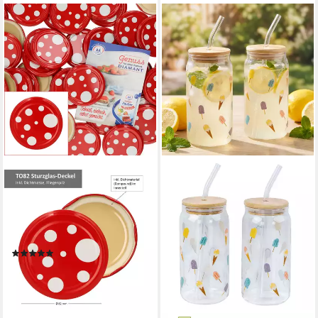
MAMBOCAT
Einmachglas 50er Set Deckel
To 82 Fliegenpilz rot weiß
gepunktet 230ml / 350ml,
Metall
(3)
16,99 €
lieferbar - in 3-4 Werktagen bei dir