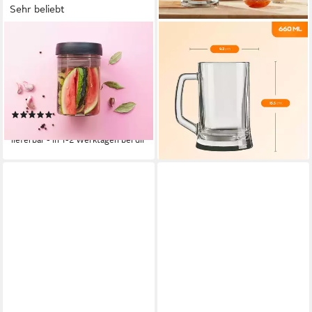
Sehr beliebt
GEFU
PASABAHCE
Fermentationsglas NATIVO,
Gläser-Set Pub Bierkrug, 2-
Borosilikatglas, Glas,
tlg., Glas, 2er Set, 660ml, ideal
Kunststoff, Silikon, (Set, 3-tlg.,
für Bier, Radler, Softdrinks &
Glasbehälter, Deckel mit
Mixgetränke
(32)
ab 21,06 €
Ventil,
ab 24,95 €
(10,53 €/ 1 Stk)
Beschwerungsgewicht),
lieferbar - in 1-2 Werktagen bei dir
lieferbar - in 5-6 Werktagen bei dir
Innovatives Ferment Vent
System für optimalen
Gärprozess.