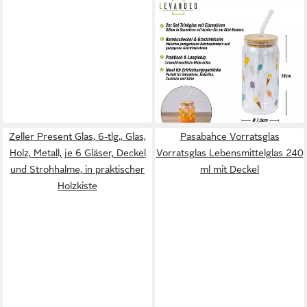
LEVANDEO®
Glas, 2er Set Trinkglas 500ml
Eis am Stiel Glas-Strohhalm
Deckel
19,99 €
lieferbar - in 2-3 Werktagen bei dir
Zeller Present Glas, 6-tlg., Glas,
Pasabahce Vorratsglas
Holz, Metall, je 6 Gläser, Deckel
Vorratsglas Lebensmittelglas 240
und Strohhalme, in praktischer
ml mit Deckel
Holzkiste