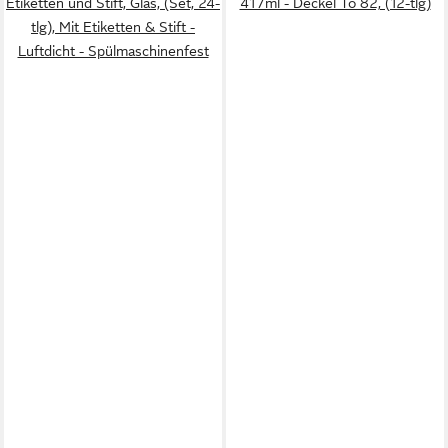
Etiketten und Stift, Glas, (Set, 24-
417ml - Deckel To 82, (12-tlg)
tlg), Mit Etiketten & Stift -
Luftdicht - Spülmaschinenfest