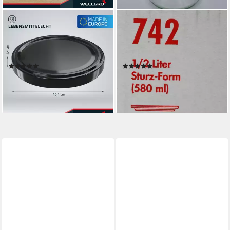
WELLGRO
WECK
Vorratsglas Einmachdeckel
Einmachglas 6 Weck
TO 100 - Twist-Off-Deckel,
Einkochgläser Sturzform 580
(12-tlg)
ml RR 100 mit Deckel Nr.742
(4)
(1)
ab 11,95 €
ab 23,90 €
lieferbar - in 3-4 Werktagen bei dir
lieferbar - in 3-4 Werktagen bei dir