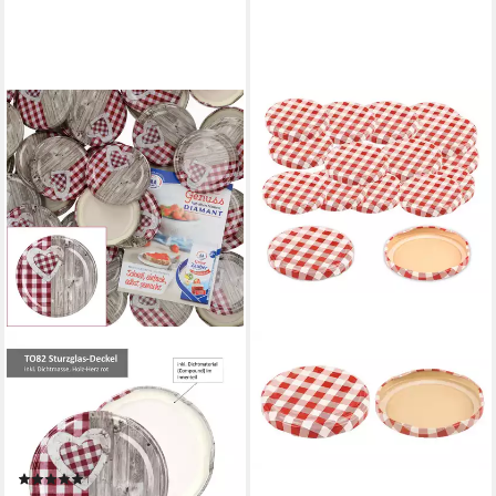
MAMBOCAT
Einmachglas 50er Set Deckel
To 82 Holz-Herz rot passend
für 230ml / 350ml / 435ml,
Metall
(4)