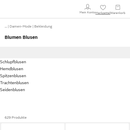
Mein Konto
Merkzettel
Warenkorb
…
Damen-Mode
Bekleidung
Blumen Blusen
Schlupfblusen
Hemdblusen
Spitzenblusen
Trachtenblusen
Seidenblusen
629 Produkte