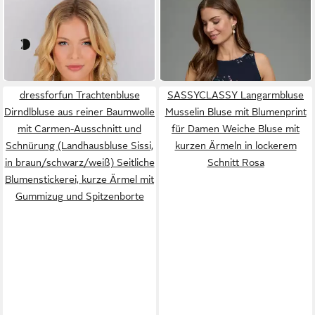
STOCKERPOINT
LAURA SCOTT
Dirndlbluse Alaya
Blusentop aus weichem Mesh
49,90 €
mit Spitze, geblümt
ab 14,59 €
creme
schwarz
UVP
34,99 €
-58%
dressforfun Trachtenbluse
SASSYCLASSY Langarmbluse
Dirndlbluse aus reiner Baumwolle
Musselin Bluse mit Blumenprint
mit Carmen-Ausschnitt und
für Damen Weiche Bluse mit
Schnürung (Landhausbluse Sissi,
kurzen Ärmeln in lockerem
in braun/schwarz/weiß) Seitliche
Schnitt Rosa
Blumenstickerei, kurze Ärmel mit
Gummizug und Spitzenborte