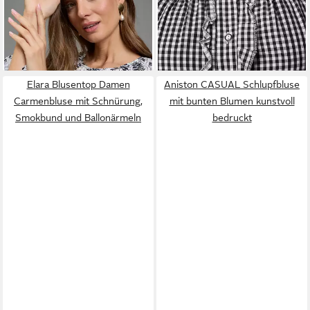
ab 14,39 €
19,99 €
mit kleinen, goldfarbenen
UVP
49,99 €
Dirndlbluse aus reiner
Details
-71%
Baumwolle mit Carmen-
Ausschnitt (Landhausbluse
Stefferl, in schwarz/weiß)
Rüschen-Knopfleiste,
Elara Blusentop Damen
Aniston CASUAL Schlupfbluse
Rückenschnürung, elastische
Carmenbluse mit Schnürung,
mit bunten Blumen kunstvoll
Züge für guten Sitz
Smokbund und Ballonärmeln
bedruckt