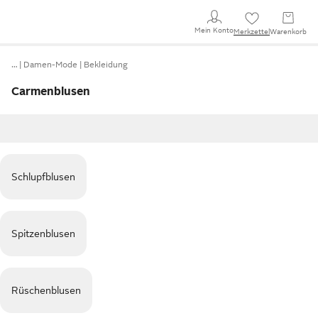
Mein Konto
Merkzettel
Warenkorb
…
Damen-Mode
Bekleidung
Carmenblusen
Schlupfblusen
Spitzenblusen
Rüschenblusen