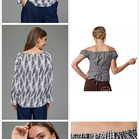
LAURA SCOTT
Schlupfbluse
DRESSFORFUN
im femininen Look, bedruckt
Trachtenbluse Kurzärmelige