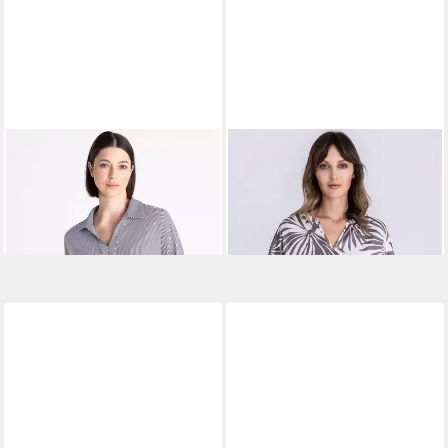
TUZZI
Klassische Bluse
TUZZI
Klassische Bluse mit
WHITE
Palmenmuster
119,99 €
59,99 €
UVP
99,99 €
-40%