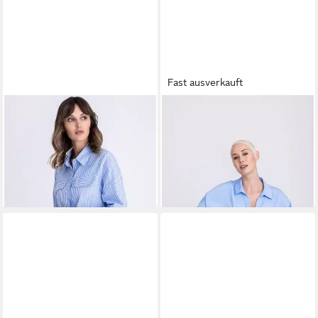
Fast ausverkauft
TUZZI
Klassische Bluse mit
TUZZI
Klassische Bluse mit
Brusttaschen
Manschetten
ab 83,99 €
ab 59,99 €
UVP
139,99 €
UVP
99,99 €
-40%
-40%