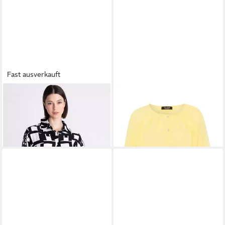
Fast ausverkauft
TUZZI
Klassische Bluse mit
TUZZI
Klassische Bluse mit
Knopfleiste
Faltendetail
129,99 €
39,99 €
UVP
99,99 €
-60%