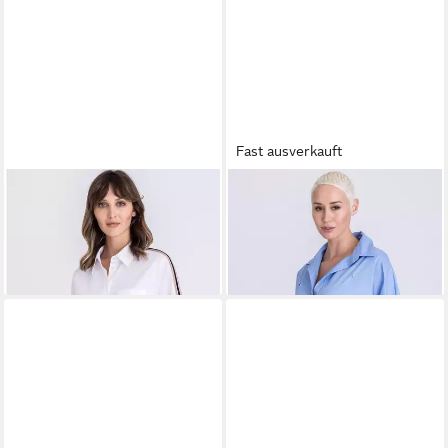
Fast ausverkauft
TUZZI
Klassische Bluse mit
TUZZI
Klassische Bluse mit
Streifenbesatz
Ziersteinen
129,99 €
ab 77,99 €
UVP
129,99 €
-40%