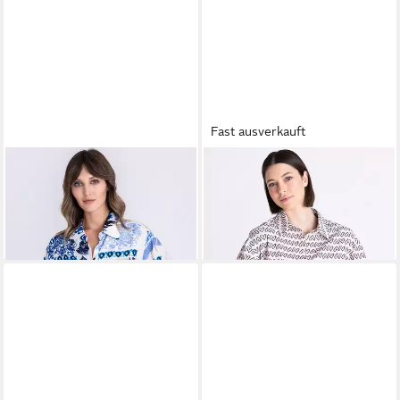
Fast ausverkauft
TUZZI
Klassische Bluse mit
TUZZI
Klassische Bluse mit
Kordelzug
Knopfleiste
ab 71,99 €
119,99 €
UVP
119,99 €
-40%