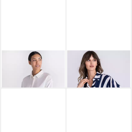
TUZZI
Klassische Bluse mit
TUZZI
Klassische Bluse mit
Knopfleiste
Bindeband
119,99 €
71,99 €
UVP
119,99 €
-40%