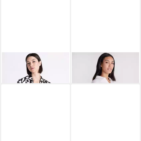
TUZZI
Klassische Bluse mit
TUZZI
Klassische Bluse
Rippbündchen
WHITE
119,99 €
119,99 €