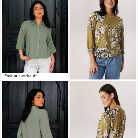
Fast ausverkauft
PASSIONI
Hemdbluse aus
Musselin Loose Fit Bluse
27,90 €
69,90 €
-60%