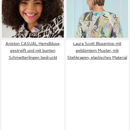
faszinierende Animal-Paisley
sommerlichen Allover-Print
ab 16,62 €
ab 39,99 €
Mix - NEUE KOLLEKTION
UVP
49,99 €
UVP
89,99 €
-67%
-56%
Aniston CASUAL Hemdbluse,
Laura Scott Blusentop mit
gestreift und mit bunten
geblümtem Muster, mit
Schmetterlingen bedruckt
Stehkragen, elastisches Material