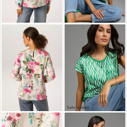
Sehr beliebt
ANISTON CASUAL
LAURA SCOTT
Shirtbluse im
Schlupfbluse mit
Materialmix mit Satin,