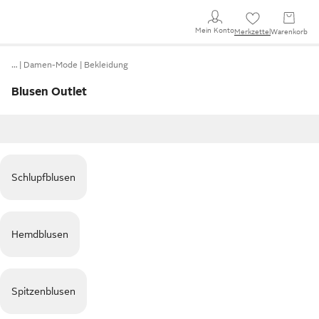
Mein Konto
Merkzettel
Warenkorb
…
Damen-Mode
Bekleidung
Blusen Outlet
Schlupfblusen
Hemdblusen
Spitzenblusen