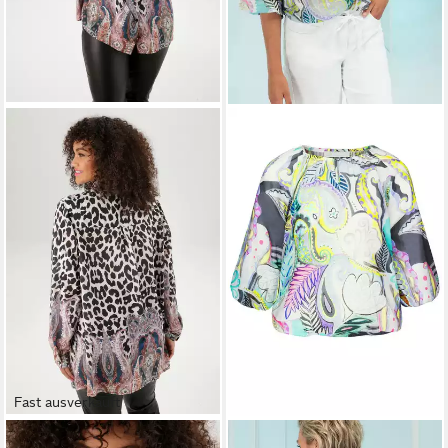
Fast ausverkauft
ANISTON PLUS
Hemdbluse in
BIANCA
Druckbluse RANA in