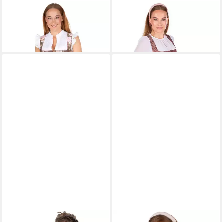
BERWIN & WOLFF
BERWIN & WOLFF
Dirndlbluse Dirndlbluse -
Dirndlbluse Dirndlbluse -
BARA - weiß
LOUISA - weiß
84,85 €
84,85 €