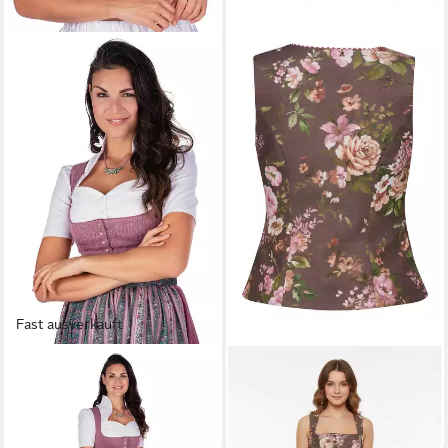
Fast ausverkauft
BERWIN & WOLFF
BERWIN
Dirndlbluse Dirndlbluse -
Trachtenweste
ab 134,85 €
JOSELINA - weiß
ab 84,85 €