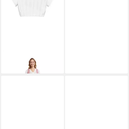
BERWIN & WOLFF
Berwin Dirndlbluse
79,95 €