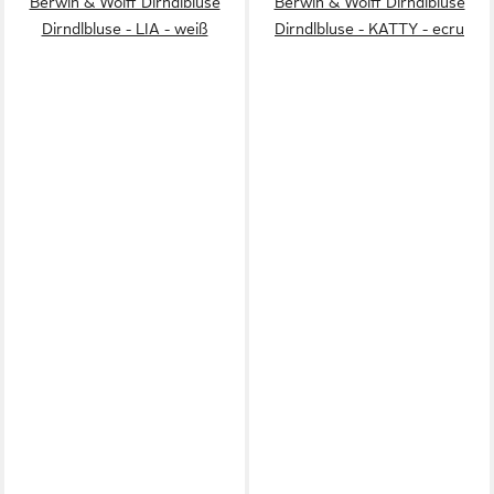
Berwin & Wolff Dirndlbluse
Berwin & Wolff Dirndlbluse
Dirndlbluse - LIA - weiß
Dirndlbluse - KATTY - ecru