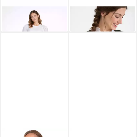
BERWIN
BERWIN
Trachtenbluse
Dirndlbluse
114,85 €
ab 104,85 €