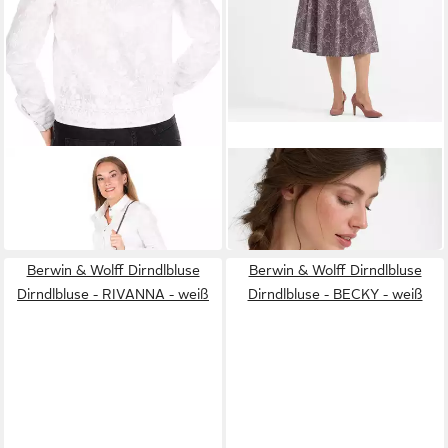
BERWIN & WOLFF
BERWIN
Trachtenbluse Trachtenbluse
Trachtenbluse
ab 104,85 €
- KARLOTTA - ecru
ab 154,85 €
Berwin & Wolff Dirndlbluse
Berwin & Wolff Dirndlbluse
Dirndlbluse - RIVANNA - weiß
Dirndlbluse - BECKY - weiß