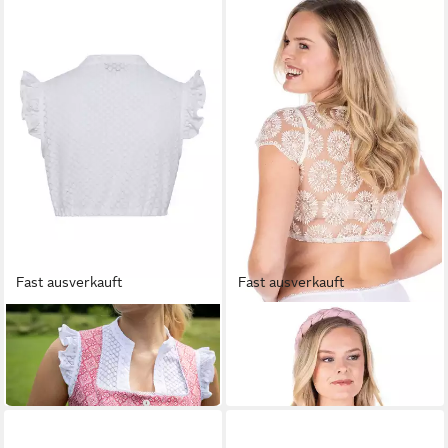
Fast ausverkauft
Fast ausverkauft
BERWIN
BERWIN & WOLFF
Dirndlbluse
Dirndlbluse Dirndlbluse -
ab 84,85 €
ALEHA - ecru
94,85 €