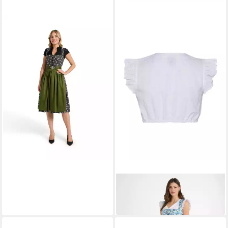
BERWIN
Dirndlbluse
ab 94,85 €
BERWIN
Dirndlbluse
84,85 €