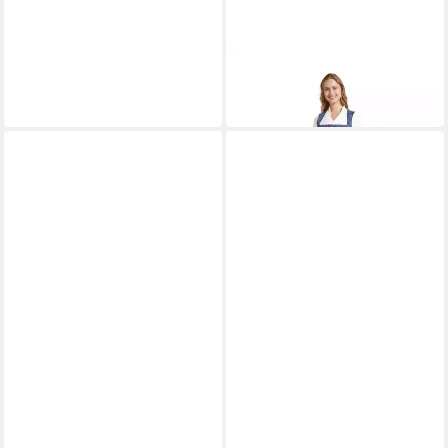
BERWIN & WOLFF
Berwin Dirndlbluse
54,95 €