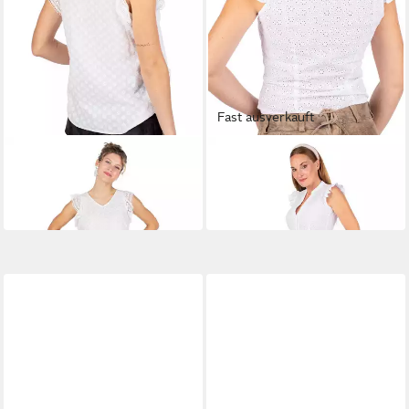
Fast ausverkauft
BERWIN & WOLFF
BERWIN & WOLFF
Trachtenbluse Blusenshirt -
Trachtenbluse Trachtenbluse
REIMARA - weiß
- ROSALINDE - weiß
ab 104,85 €
114,85 €