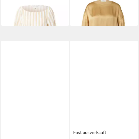
(1-tlg) Drapiert/gerafft
(1-tlg) Weiteres Detail
37,42 €
29,95 €
49,90 €
59,90 €
-25%
-50%
Fast ausverkauft