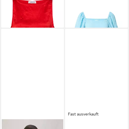
Ohne
(1-tlg) Plain/ohne Details
ab 27,45 €
21,95 €
49,90 €
39,90 €
-45%
-45%
Fast ausverkauft
EDITED
Funktionsbluse Tuala
EDITED
Funktionsbluse Chris