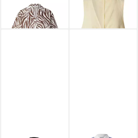
(1-tlg) Weiteres Detail
Kenley (1-tlg) Weiteres Detail
29,95 €
39,90 €
59,90 €
59,90 €
-50%
-33%
EDITED
Langarmbluse Sophia
EDITED
Langarmbluse Dream