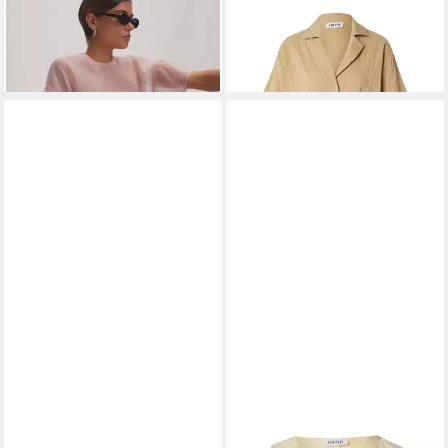
(1-tlg) Drapiert/gerafft
(1-tlg) Plain/ohne Details
54,90 €
27,45 €
69,90 €
49,90 €
-21%
-45%
EDITED
Funktionsbluse Chris
EDITED
Funktionsbluse