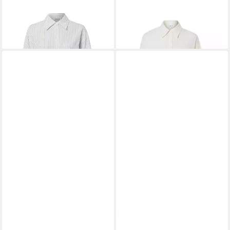
EDITED
Hemdbluse Hanni
EDITED
Hemdbluse Sophia
48,99 €
69,99 €
UVP
69,99 €
-30%
EDITED
Langarmbluse Elsa
EDITED
Langarmbluse Elsa