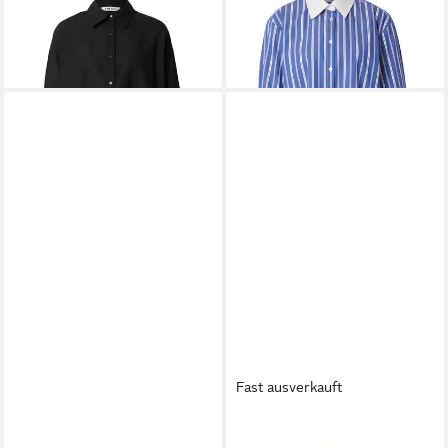
(1-tlg) Weiteres Detail
(1-tlg) Plain/ohne Details
47,90 €
24,47 €
69,90 €
69,90 €
-31%
-65%
Fast ausverkauft
EDITED
Langarmbluse Peppa
EDITED
Langarmbluse Nala