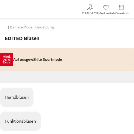
Mein Konto
Merkzettel
Warenkorb
…
Damen-Mode
Bekleidung
EDITED Blusen
Mind.
Auf ausgewählte Sportmode
20 %
Extra
Hemdblusen
Funktionsblusen