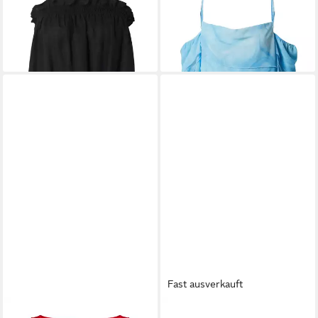
EDITED
Funktionsbluse
EDITED
Funktionsbluse Neyla
Zahara (1-tlg) Drapiert/gerafft
(1-tlg) Plain/ohne Details
29,90 €
27,45 €
59,90 €
49,90 €
-50%
-45%
Fast ausverkauft
EDITED
Print-Shirt Canice
EDITED
Funktionsbluse Dion