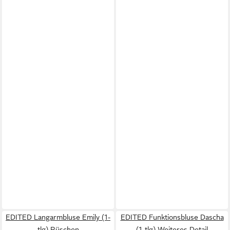
EDITED Langarmbluse Emily (1-
EDITED Funktionsbluse Dascha
tlg) Rüschen
(1-tlg) Weiteres Detail