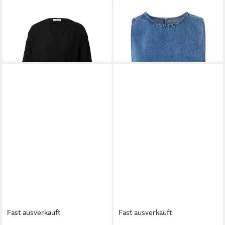
EDITED
Langarmbluse
EDITED
Jeansbluse Cecelia
59,99 €
Barbara (1-tlg) Wickel-Design
ab 27,90 €
69,90 €
-60%
Fast ausverkauft
Fast ausverkauft