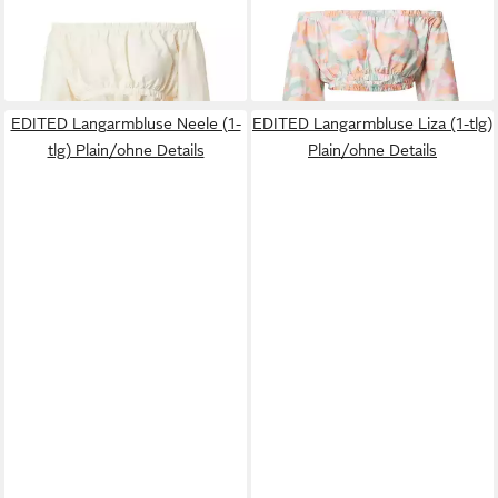
(1-tlg) Falten
(1-tlg) Falten
37,42 €
ab 19,90 €
49,90 €
49,90 €
-25%
-60%
EDITED Langarmbluse Neele (1-
EDITED Langarmbluse Liza (1-tlg)
tlg) Plain/ohne Details
Plain/ohne Details