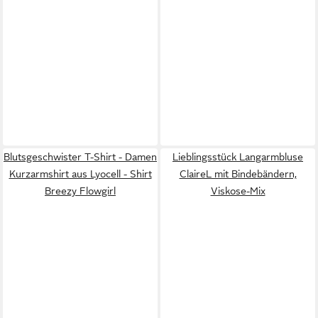
Blutsgeschwister T-Shirt - Damen
Lieblingsstück Langarmbluse
Kurzarmshirt aus Lyocell - Shirt
ClaireL mit Bindebändern,
Breezy Flowgirl
Viskose-Mix