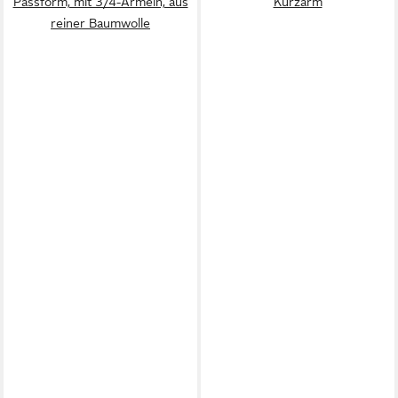
Passform, mit 3/4-Ärmeln, aus
Kurzarm
reiner Baumwolle