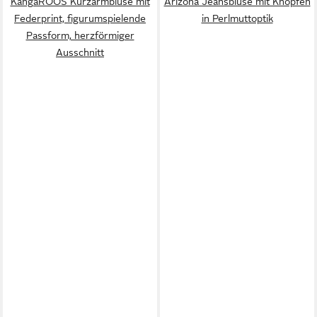
KangaROOS Kurzarmbluse mit
Arizona Jeansbluse mit Knöpfen
Federprint, figurumspielende
in Perlmuttoptik
Passform, herzförmiger
Ausschnitt