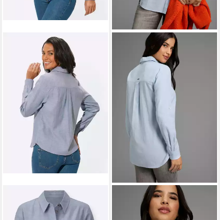
WITT
Klassische Bluse Bluse
KANGAROOS
Hemdbluse
Langarm
leger geschnitten mit