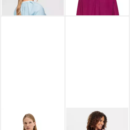
tlg) Ajour-Einsätze,
Stickereien, Knopfleiste