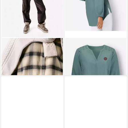
LIVING CRAFTS
Hemdbluse
WITT
Klassische Bluse Tunika
BALINA GOTS zertifiziert
Langarm
69,99 €
ab 39,99 €