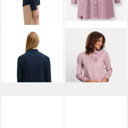
MARC O'POLO
Blusenshirt
WITT
Klassische Bluse Jeans-
aus LENZING™ ECOVERO™
Longbluse Langarm
ab 60,99 €
ab 44,99 €
UVP
79,95 €
-24%