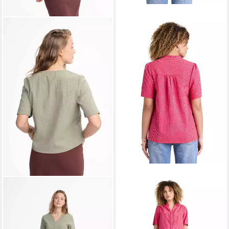
MELA
Kurzarmbluse Bluse
ENVIE DE FRAISE
Style NALA clean
Umstandsbluse
59,90 €
37,99 €