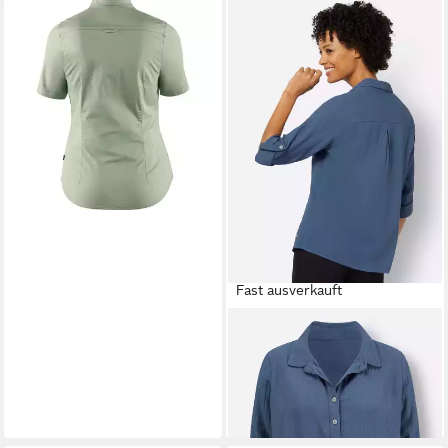
FJÄLLRÄVEN
Outdoorbluse
Shirt High Coast Stretch
85,45 €
Fast ausverkauft
WITT
Klassische Bluse Bluse
Langarm
ab 34,99 €