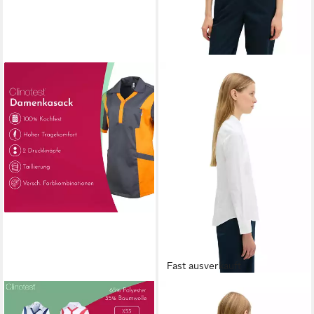
Fast ausverkauft
CLINOTEST
MARC O'POLO
Funktionsbluse
Langarmbluse in Stretch-