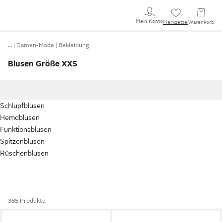
Mein Konto
Merkzettel
Warenkorb
…
Damen-Mode
Bekleidung
Blusen Größe XXS
Schlupfblusen
Hemdblusen
Funktionsblusen
Spitzenblusen
Rüschenblusen
385 Produkte