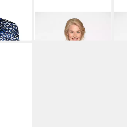
se
CLARINA
Klassische Bluse
CLA
49,99 €
49,9
UVP
69,99 €
-29%
-29