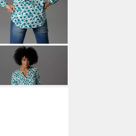
STON CASUAL
Schlupfbluse mit
pelbaren Ärmeln
7,99 €