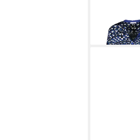
CLARINA
Langarmblu
55,99 €
UVP
69,99 €
-20%