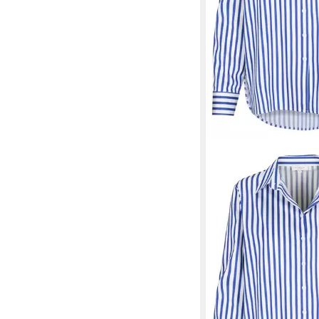
CLARINA
Langarmblu
64,49 €