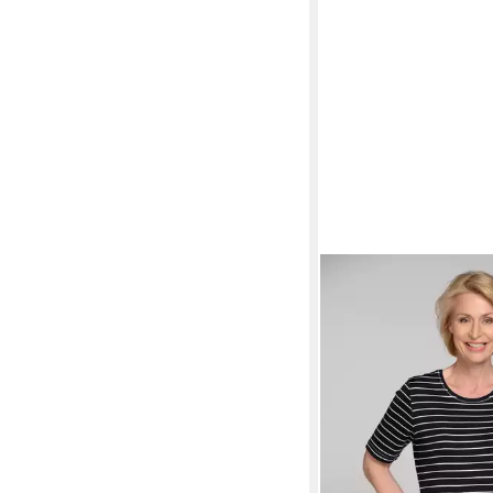
CLARINA
T-Shirt
28,79 €
UVP
35,99 €
-20%