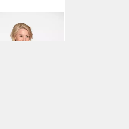
RINA
Klassische Bluse
9 €
UVP
69,99 €
%