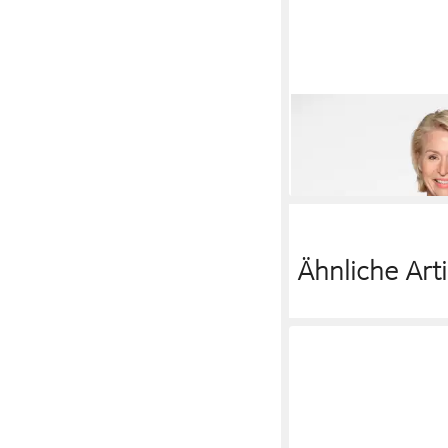
CLARINA
Klassische 
49,99 €
UVP
79,99 €
-38%
Ähnliche Arti