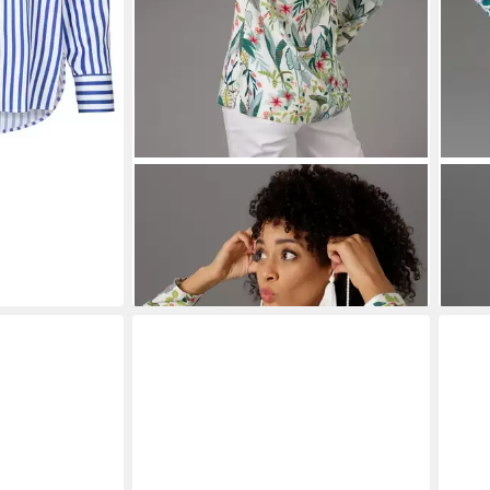
ANISTON CASUAL
Schlupfbluse mit
ANI
Blüten und Blättern bedruckt
krem
ab 47,99 €
ab 3