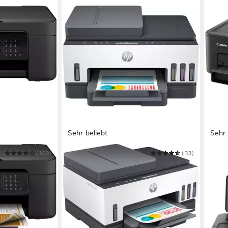
Sehr beliebt
Sehr 
(109)
HP
(33)
CAN
ktionsdrucker
Smart Tank 7305 (28B75A)
PIXM
Multifunktionsdrucker
 s/w Druck
4800 x
 Scan
Tinte
1200 x 1200 dpi
Auflösung s/w Druck
en
ab 7
4800 x 1200 dpi
Auflösung Farb Druck
€
1200 dpi
Auflösung Scan
-23%
300,95 €
UVP
359,90 €
in 2-3
-16%