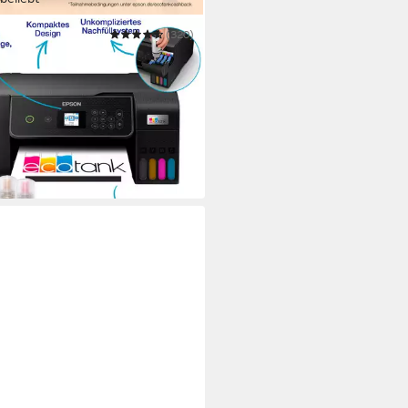
N
(320)
ank ET-2870
ifunktionsdrucker
 1440 dpi
Auflösung s/w Druck
 1440 dpi
Auflösung Farb Druck
 2400 dpi
Auflösung Scan
99,90 €
UVP
269,99 €
 Werktagen bei dir