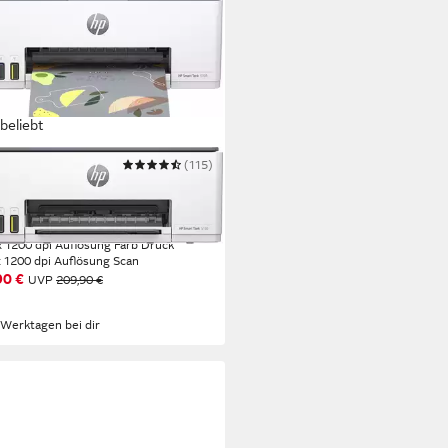
beliebt
(115)
t Tank 5105 All-in-One-Drucker
ifunktionsdrucker
 1200 dpi
Auflösung s/w Druck
 1200 dpi
Auflösung Farb Druck
 1200 dpi
Auflösung Scan
90 €
UVP
209,90 €
 Werktagen bei dir