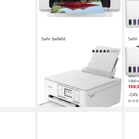
Sehr beliebt
Sehr 
CANON
(64)
HP
PIXMA TS7650i
Smar
Multifunktionsdrucker
Mult
1200 x 1200 dpi
Auflösung Farb Druck
1200 x
1200 x 2400 dpi
Auflösung Scan
4800 x
Tintendruck
Druckverfahren
1200 x
ab 85,99 €
159,
UVP
145,00 €
-41%
-24%
in 2-3 Werktagen bei dir
in 2-3