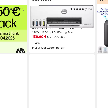
(12)
HP
(115)
EPSO
Smart Tank 5105 All-in-One-Drucker
EcoT
r
Multifunktionsdrucker
Mult
 s/w Druck
1200 x 1200 dpi
Auflösung s/w Druck
5760 x
 Farb Druck
4800 x 1200 dpi
Auflösung Farb Druck
5760 x
1200 x 1200 dpi
Auflösung Scan
1200 x
159,90 €
ab 1
UVP
209,90 €
-24%
-26%
in 2-3 Werktagen bei dir
in 2-3