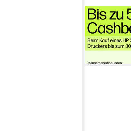
HP
Smart Tank 7605
Multifunktionsdrucke
1200 x 1200 dpi
Auflösung
4800 x 1200 dpi
Auflösung
1200 dpi
Auflösung Scan
369,00 €
UVP
459,90 €
-20%
in 2-3 Werktagen bei dir