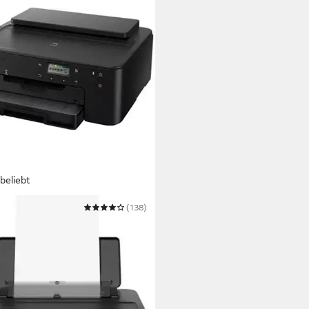
beliebt
ON
(138)
A TS705a Tintenstrahldrucker
 1200 dpi
Auflösung s/w Druck
ndruck
Druckverfahren
2,90 €
UVP
95,00 €
 Werktagen bei dir