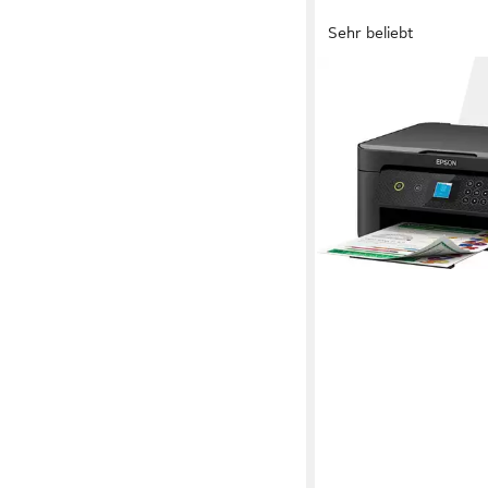
Sehr beliebt
EPSON
Expression Home XP-
Multifunktionsdrucke
5760 x 1440 dpi
Auflösung
1200 x 2400 dpi
Auflösung
Tintendruck
Druckverfahr
ab 67,99 €
UVP
94,99 €
-28%
in 2-3 Werktagen bei dir