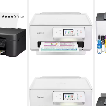
(342)
3200 MFP 33p
r
 Farb Druck
 Scan
en