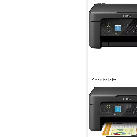
Sehr beliebt
EPSON
WF-2910DWF Multifun
5760 x 1440 dpi
Auflösung
1200 x 2400 dpi
Auflösung
Tintendruck
Druckverfahr
ab 87,84 €
UVP
100,00 
-12%
in 2-3 Werktagen bei dir