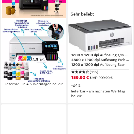
Sehr beliebt
EPSON
HP
EcoTank ET-8500
Smart Tank 5105 All-in-One-
Tintenstrahldrucker
Drucker
Multifunktionsdrucker
5760 x 1440 dpi
Auflösung Farb Druck
1200 x 4800 dpi
Auflösung Scan
1200 x 1200 dpi
Auflösung s/w Druck
Tintendruck
Druckverfahren
4800 x 1200 dpi
Auflösung Farb Druck
1200 x 1200 dpi
Auflösung Scan
(6)
ab 535,67 €
UVP
719,99 €
(115)
159,90 €
-26%
UVP
209,90 €
lieferbar - in 4-5 Werktagen bei dir
-24%
lieferbar - am nächsten Werktag
bei dir