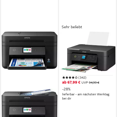
Sehr beliebt
EPSON
Expression Home XP-3200
MFP 33p
Multifunktionsdrucker
5760 x 1440 dpi
Auflösung Farb Druck
1200 x 2400 dpi
Auflösung Scan
Tintendruck
Druckverfahren
(342)
ab 67,99 €
UVP
94,99 €
-28%
lieferbar - am nächsten Werktag
bei dir