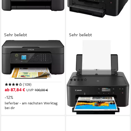
Sehr beliebt
Sehr beliebt
EPSON
CANON
WF-2910DWF
PIXMA TS705a
Multifunktionsdrucker
Tintenstrahldrucker
5760 x 1440 dpi
Auflösung s/w Druck
4800 x 1200 dpi
Auflösung s/w Druck
1200 x 2400 dpi
Auflösung Scan
Tintendruck
Druckverfahren
Tintendruck
Druckverfahren
(138)
(109)
ab 72,90 €
UVP
95,00 €
ab 87,84 €
UVP
100,00 €
-23%
-12%
lieferbar - am nächsten Werktag
lieferbar - am nächsten Werktag
bei dir
bei dir