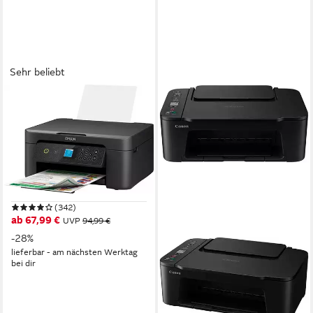
Sehr beliebt
EPSON
Expression Home XP-3200
MFP 33p
Multifunktionsdrucker
5760 x 1440 dpi
Auflösung Farb Druck
1200 x 2400 dpi
Auflösung Scan
Tintendruck
Druckverfahren
(342)
ab 67,99 €
UVP
94,99 €
-28%
lieferbar - am nächsten Werktag
bei dir