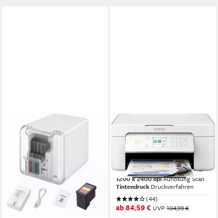
EPSON
Expression Home XP-4205
MFP 33p
Multifunktionsdrucker
5760 x 1440 dpi
Auflösung s/w Druck
1200 x 2400 dpi
Auflösung Scan
Tintendruck
Druckverfahren
(44)
ab 84,59 €
UVP
104,99 €