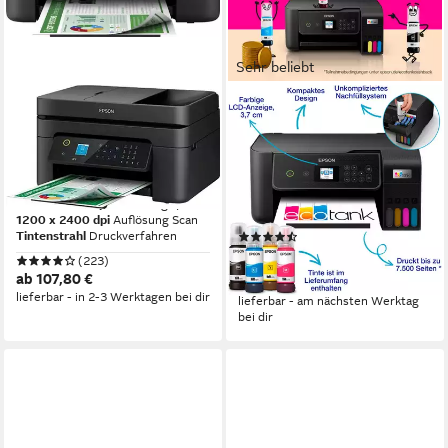
Sehr beliebt
EPSON
EPSON
WorkForce Pro WF-
EcoTank ET-2870
2930DWF
Multifunktionsdrucker
Multifunktionsdrucker
5760 x 1440 dpi
Auflösung s/w Druck
5760 x 1440 dpi
Auflösung Farb Druck
5760 x 1440 dpi
Auflösung s/w Druck
1200 x 2400 dpi
Auflösung Scan
1200 x 2400 dpi
Auflösung Scan
Tintenstrahl
Druckverfahren
(320)
ab 199,90 €
UVP
269,99 €
(223)
ab 107,80 €
-26%
lieferbar - in 2-3 Werktagen bei dir
lieferbar - am nächsten Werktag
bei dir