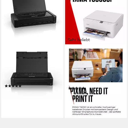
Sehr beliebt
EPSON
CANON
WorkForce WF-110W -
PIXMA TS6550i
Tintenstrahldrucker - schwarz
Multifunktionsdrucker
Tintenstrahldrucker
1200 x 1200 dpi
Auflösung Farb Druck
1200 x 2400 dpi
Auflösung Scan
Tintendruck
Druckverfahren
Tintendruck
Druckverfahren
(3)
(27)
ab 233,94 €
ab 74,98 €
UVP
119,00 €
lieferbar - in 2-3 Werktagen bei dir
-37%
lieferbar - am nächsten Werktag
bei dir