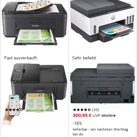
Fast ausverkauft
Sehr beliebt
CANON
HP
PIXMA TR4755i
Smart Tank 7305 (28B75A)
Multifunktionsdrucker
Multifunktionsdrucker
4800 x 1200 dpi
Auflösung s/w Druck
1200 x 1200 dpi
Auflösung s/w Druck
4800 x 1200 dpi
Auflösung Farb Druck
4800 x 1200 dpi
Auflösung Farb Druck
600 x 1200 dpi
Auflösung Scan
1200 dpi
Auflösung Scan
(155)
(33)
ab 72,87 €
300,95 €
UVP
359,90 €
lieferbar - in 3-4 Werktagen bei dir
-16%
lieferbar - am nächsten Werktag
bei dir