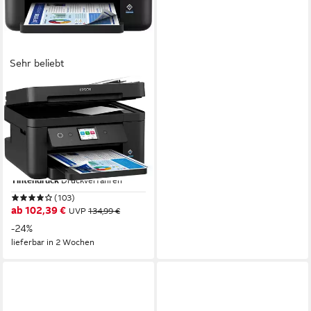
Sehr beliebt
EPSON
WorkForce Pro WF-
2960DWF
Multifunktionsdrucker
4800 x 1200 dpi
Auflösung Farb Druck
1200 x 2400 dpi
Auflösung Scan
Tintendruck
Druckverfahren
(103)
ab 102,39 €
UVP
134,99 €
-24%
lieferbar in 2 Wochen