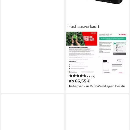
Fast ausverkauft
CANON
PIXMA TS3750i
Multifunktionsdrucker
4800 x 1200 dpi
Auflösung s/w Druck
4800 x 1200 dpi
Auflösung Farb Druck
600 x 1200 dpi
Auflösung Scan
(114)
ab 66,55 €
lieferbar - in 2-3 Werktagen bei dir