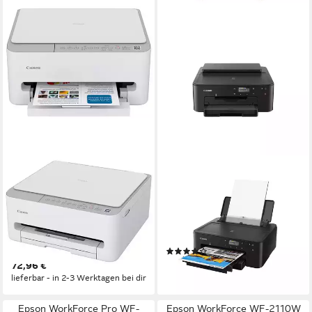
CANON
CANON
PIXMA TS4151i
Canon Pixma TS705a
Multifunktionsdrucker
Tintenstrahldrucker mit 20
kompatiblen XXL Patronen
1200 x 1200 dpi
Auflösung Farb Druck
1200 x 2400 dpi
Auflösung Scan
Tintenstrahldrucker
Tintenstrahl
Druckverfahren
(16)
104,90 €
72,96 €
lieferbar - in 2-3 Werktagen bei dir
lieferbar - in 2-3 Werktagen bei dir
Epson WorkForce Pro WF-
Epson WorkForce WF-2110W