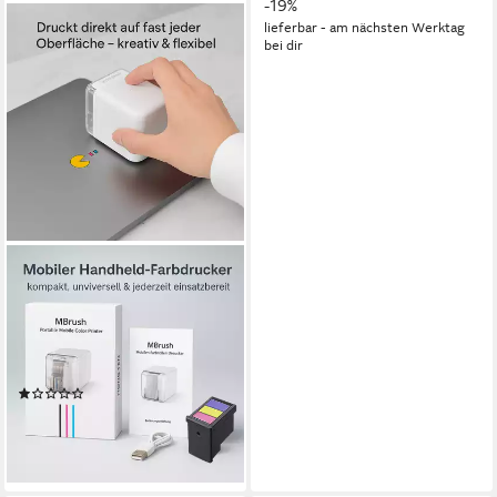
-19%
lieferbar - am nächsten Werktag
bei dir
DIYARTS
Tintenstrahldrucker, (WLAN
(Wi-Fi), Mobiler Handheld-
Farbdrucker – WLAN,
Bluetooth, 1200 dpi, 160 g)
(3)
29,99 €
UVP
89,99 €
-67%
lieferbar - in 2-3 Werktagen bei dir