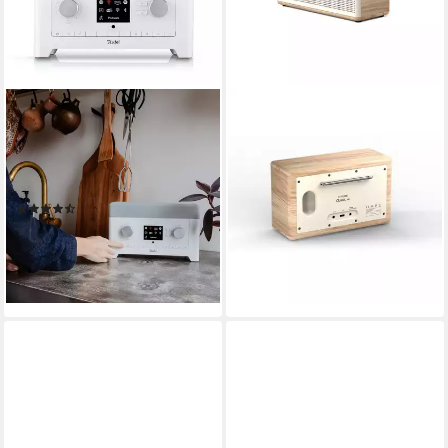
TEUFEL
PURE
RADIO 3SIXTY Internet-
Classic H6 Digitalradio (DAB)
Radio
Akku (fest eingebaut)
Stromversorgung
2.62 kg
Gewicht
30 W
Leistung
169,99 €
(51)
15,53 €
mtl. in 12 Raten
329,99 €
lieferbar - in 2-3 Werktagen bei dir
16,39 €
mtl. in 24 Raten
lieferbar - in 3-4 Werktagen bei dir