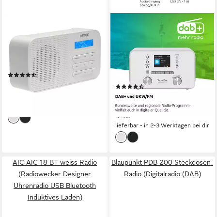
DENVER
TECHNISAT
DAB-42W Digitalradio (DAB)
DIGITRADIO 550 IR Internet-
Radio
1 W
Leistung
Netzadapter 230 V oder 4× AA (nicht inkl)
Stromversorgung
10 W
Leistung
0.36 kg
Gewicht
externes Netzteil, Netzbetrieb
Stromversorgung
1.02 kg
Gewicht
(9)
33,29 €
UVP
39,95 €
(15)
114,99 €
-17%
UVP
145,00 €
10,50 €
mtl. in 12 Raten
lieferbar - in 2-3 Werktagen bei dir
-21%
lieferbar - in 2-3 Werktagen bei dir
AIC AIC 18 BT weiss Radio
Blaupunkt PDB 200 Steckdosen-
(Radiowecker Designer
Radio (Digitalradio (DAB)
Uhrenradio USB Bluetooth
Induktives Laden)