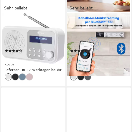
Sehr beliebt
Sehr beliebt
SHARP
MEDION®
DR-P420 Radio
Radio
2 W
Leistung
3 W
Leistung
Batterie
Stromversorgung
Netzbetrieb
Stromversorgung
0,4 kg
Gewicht
siehe Produktdatenblatt
Laufwerk
(51)
(25)
ab 37,12 €
ab 39,95 €
UVP
59,00 €
UVP
49,95 €
-37%
-20%
lieferbar - in 1-2 Werktagen bei dir
lieferbar - in 4-5 Werktagen bei dir