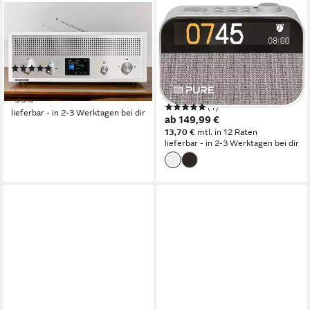
BLAUPUNKT
PURE
VERONA Digitalradio (DAB)
Moment Charge Bluetooth-
Lautsprecher
kabelgebunden
Stromversorgung
Bluetooth
Netzwerkstandard
(1)
10 W
Gesamtleistung
99,99 €
UVP
149,99 €
0,7 kg
Gewicht
-33%
(1)
lieferbar - in 2-3 Werktagen bei dir
ab 149,99 €
13,70 €
mtl. in 12 Raten
lieferbar - in 2-3 Werktagen bei dir