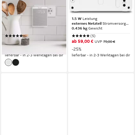
VIOLA Steckdosenradio
DIGITRADIO 51 Digitalradio
Steckdosen-Radio
(DAB)
1.5 W
Leistung
1.5 W
Leistung
Netzbetrieb
Stromversorgung
externes Netzteil
Stromversorgung
0.21 kg
Gewicht
0.436 kg
Gewicht
(4)
(5)
29,99 €
ab 59,00 €
UVP
35,00 €
UVP
79,00 €
-14%
-25%
lieferbar - in 2-3 Werktagen bei dir
lieferbar - in 2-3 Werktagen bei dir