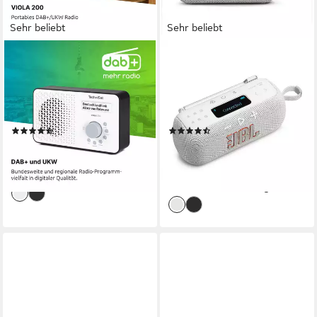
Sehr beliebt
Sehr beliebt
TECHNISAT
JBL
VIOLA 200 Digitalradio (DAB)
Tuner 3 Digitalradio (DAB)
1 W
Leistung
7 W
Leistung
externes Netzteil, Netzbetrieb, Batteriebetrieb
Akku (fest eingebaut)
Stromversorgung
Stromversorgung
0.28 kg
Gewicht
0,67 kg
Gewicht
(21)
(34)
ab 29,99 €
104,58 €
UVP
39,00 €
UVP
129,99 €
9,55 €
mtl. in 12 Raten
-23%
-20%
lieferbar - in 2-3 Werktagen bei dir
lieferbar - in 3-4 Werktagen bei dir