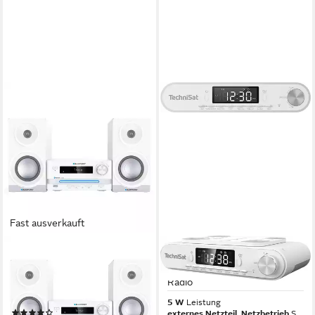
Fast ausverkauft
BLAUPUNKT
TECHNISAT
MS16BT EDITION
VIOLA Küchenradio Küchen-
Kompaktanlage (HiFi System
Radio
Mikrosystem Kompaktanlage)
5 W
Leistung
(5)
externes Netzteil, Netzbetrieb
Stromversorgung