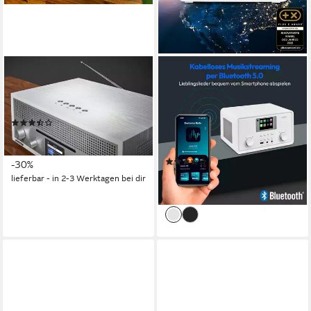
BLAUPUNKT
MEDION®
Milano Digitalradio (DAB)
Internetradio MEDION® LIFE®
P85027 (MD88069) Radio
kabelgebunden
Stromversorgung
10 W
Leistung
(6)
Externes Netzteil
Stromversorgung
139,99 €
UVP
199,99 €
2.25 kg
Gewicht
12,79 €
mtl. in 12 Raten
(4)
-30%
ab 129,95 €
lieferbar - in 2-3 Werktagen bei dir
11,87 €
mtl. in 12 Raten
lieferbar - in 4-5 Werktagen bei dir