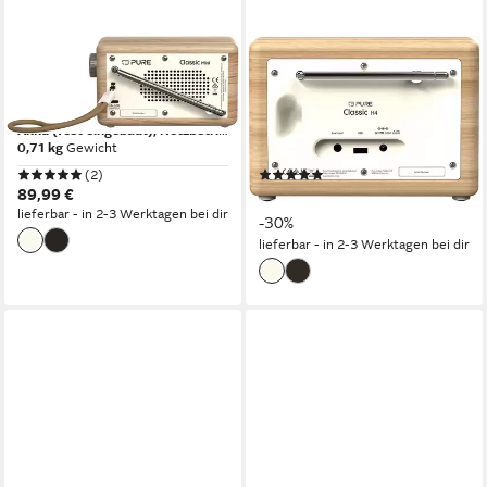
PURE
PURE
Classic Mini Digitalradio (DAB)
Classic H4 Digitalradio (DAB)
5 W
Leistung
10 W
Leistung
Akku (fest eingebaut), Netzbetrieb
Stromversorgung
Netzbetrieb
Stromversorgung
0,71 kg
Gewicht
1,2 kg
Gewicht
(2)
(4)
89,99 €
ab 69,99 €
UVP
99,99 €
lieferbar - in 2-3 Werktagen bei dir
-30%
lieferbar - in 2-3 Werktagen bei dir