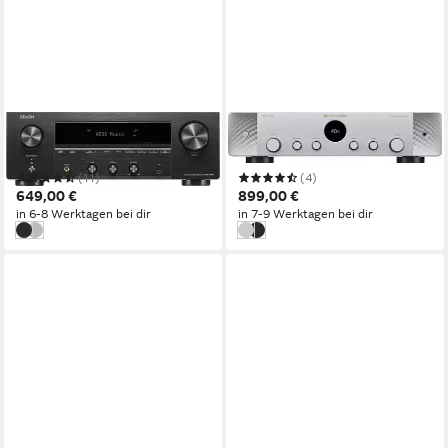
DENON
MARANTZ
DRA-900H AV-Receiver
Stereo 70S AV-Receiver
(11)
(4)
649,00 €
899,00 €
in 6-8 Werktagen bei dir
in 7-9 Werktagen bei dir
schwarz
Silber
Silber/Gold
schwarz