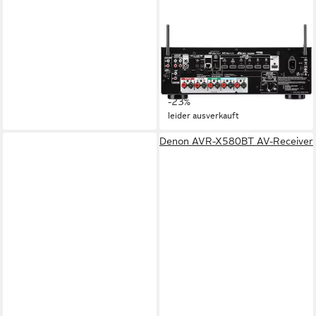
DENON
AVC-S670H Lautsprecher
(2)
ab 499,00 €
UVP
650,00 €
-23%
leider ausverkauft
Denon AVR-X580BT AV-Receiver