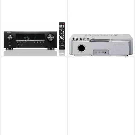
DENON
KENWOOD
AVR-S670H Klang Effekt -
CR-ST700CD-S -
AV-Receiver - schwarz AV-
Internetradio - silber
Receiver
Internet-Radio
(19)
(2)
599,00 €
466,38 €
in 7-9 Werktagen bei dir
in 4-5 Werktagen bei dir