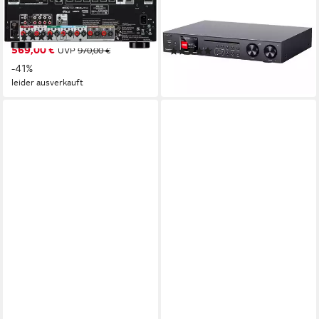
DENON
KENWOOD
AVR-S970H Lautsprecher
KR-W8000SCD Smart Hifi-
CD-Receiver AV-Receiver
(3)
569,00 €
UVP
970,00 €
(5)
ab 330,50 €
-41%
in 2-3 Werktagen bei dir
leider ausverkauft