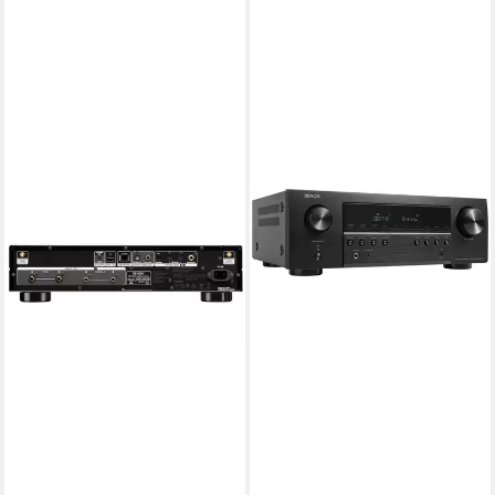
DENON
DNP-2000NE Stereo-
Receiver
1.799,00 €
in 7-9 Werktagen bei dir