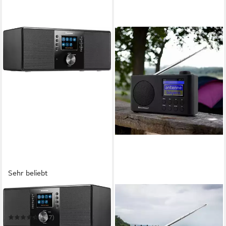
Sehr beliebt
KARCHER
SOUNDMASTER
DAB 7000i Internet-Radio
IR6500SW kleines
Internetradio DAB+ UKW
(247)
Radio Bluetooth Netzwerk