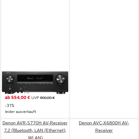
DENON
AVR-X1800H AV-Receiver
(3)
ab 554,00 €
UVP
800,00 €
-31%
leider ausverkauft
Denon AVR-S770H AV-Receiver
Denon AVC-X6800H AV-
7.2 (Bluetooth, LAN (Ethernet),
Receiver
WLAN)