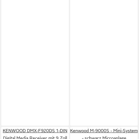
KENWOOD DMX-F920DS 1-DIN
Kenwood M-9000S - Mini-System
Digital Media Receiver mit 9 Zoll
- schwarz Microanlage