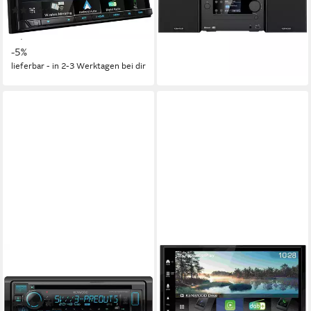
Stereoanlage
(1)
ab 519,00 €
UVP
549,00 €
1.6 kg
Gewicht
15,07 €
mtl. in 48 Raten
ab 152,99 €
-5%
13,97 €
mtl. in 12 Raten
lieferbar - in 2-3 Werktagen bei dir
lieferbar - in 3-4 Werktagen bei dir
KENWOOD
KENWOOD
Kenwood KDC-BT960DAB
DMX7722DABS 2-DIN
inkl. DAB+ Antenne Autoradio
Bluetooth DAB USB
(1)
VarioColor CarPlay Android