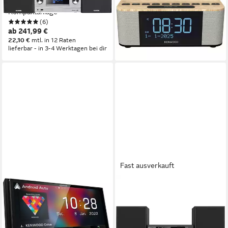
Kompaktanlage
890 kg
Gewicht
(6)
ab 68,00 €
ab 241,99 €
lieferbar - in 3-4 Werktagen bei dir
22,10 €
mtl. in 12 Raten
lieferbar - in 3-4 Werktagen bei dir
Fast ausverkauft
KENWOOD
KENWOOD
Kenwood DMX8021DABS
M-725DAB-B Stereoanlage
Autoradio
DAB+, Bluetooth®, CD, USB, 2
x 25 W Schwarz
2,19 kg
Gewicht