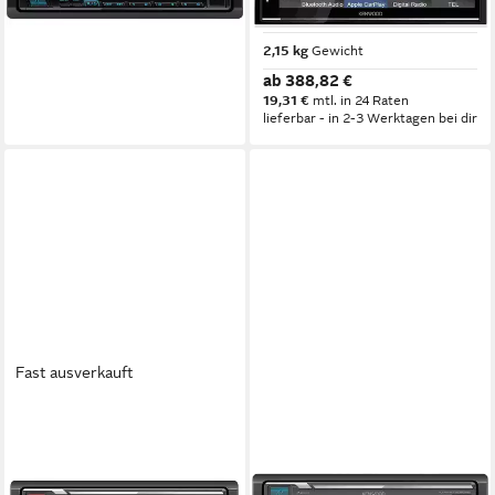
ab 194,99 €
Autoradio
17,81 €
mtl. in 12 Raten
lieferbar - in 3-4 Werktagen bei dir
2,15 kg
Gewicht
ab 388,82 €
19,31 €
mtl. in 24 Raten
lieferbar - in 2-3 Werktagen bei dir
Fast ausverkauft
KENWOOD
KENWOOD
KMM-BT209 Bluetooth / MP3
Kenwood KMMBT508DAB
/ USB / Short Body 1 DIN
Autoradio DAB+ und
Autoradio
Bluetooth. Autoradio