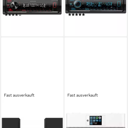
1 kg
Gewicht
1,04 kg
Gewicht
(1)
(2)
83,13 €
ab 132,99 €
lieferbar - in 2-3 Werktagen bei dir
12,15 €
mtl. in 12 Raten
lieferbar - in 2-3 Werktagen bei dir
Fast ausverkauft
Fast ausverkauft
KENWOOD
KENWOOD
M-925DAB-S - Microanlage -
CR-ST120S-W - Internetradio
frosted aluminium
- weiß Internet-Radio
ab 144,50 €
Microanlage