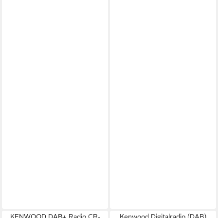
KENWOOD DAB+ Radio CR-
Kenwood Digitalradio (DAB)