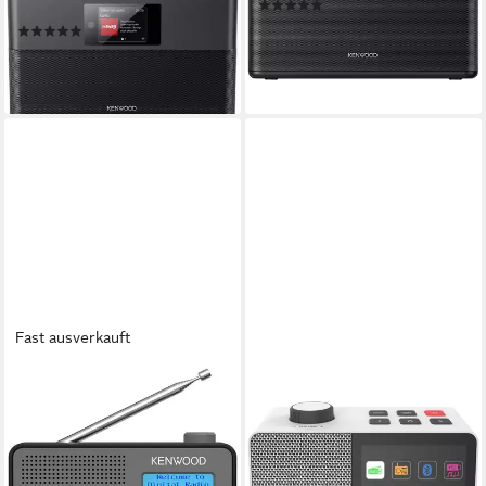
(1)
schwarz Internet-Radio
ab 144,90 €
(6)
13,23 €
mtl. in 12 Raten
131,99 €
lieferbar - in 3-4 Werktagen bei dir
12,05 €
mtl. in 12 Raten
lieferbar - in 3-4 Werktagen bei dir
Fast ausverkauft
KENWOOD
KENWOOD
CR-M25DAB-H Kofferradio
CR-M70DAB-W DAB
mit DAB/DAB+ grau Radio
Radioempfänger weiß
Weltempfänger
330 kg
Gewicht