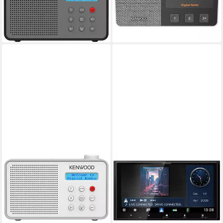
0.76 kg
Gewicht
ab 49,99 €
lieferbar - in 2-3 Werktagen bei dir
ab 117,99 €
10,78 €
mtl. in 12 Raten
lieferbar - in 2-3 Werktagen bei dir
KENWOOD
KENWOOD
Digitalradio (DAB)
DMX7525DABS 6,92-Zoll 2-
ab 48,99 €
DIN Digital Media Receiver mit
lieferbar - in 2-3 Werktagen bei dir
HD-Display Autoradio
0 kg
Gewicht