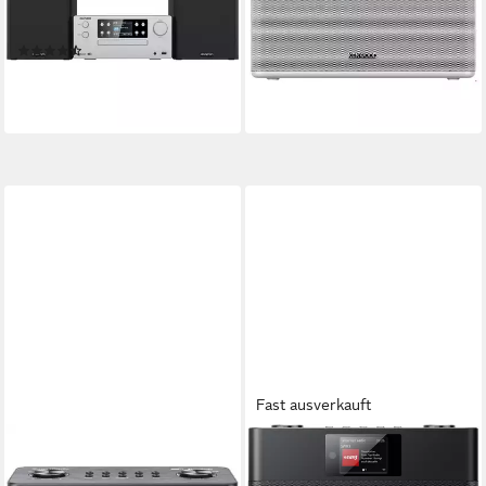
13,20 €
mtl. in 12 Raten
CD-Laufwerk
Laufwerk
lieferbar - in 3-4 Werktagen bei dir
(2)
ab 197,00 €
17,99 €
mtl. in 12 Raten
lieferbar - in 3-4 Werktagen bei dir
Fast ausverkauft
KENWOOD
KENWOOD
CR-ST100S - Internetradio -
Digitalradio (DAB)