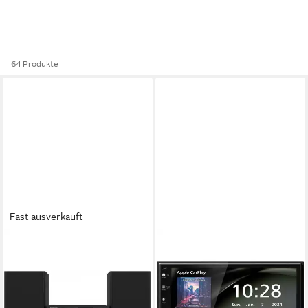
64 Produkte
Fast ausverkauft
KENWOOD
KENWOOD
Kenwood M-9500S-B Smart
Doppel-DIN Moniceiver
Micro Hi-Fi System.
Android Auto™, Apple
Microanlage (Internetradio &
CarPlay, DAB+ Tuner,
DAB+ Unterstützung,
Autoradio